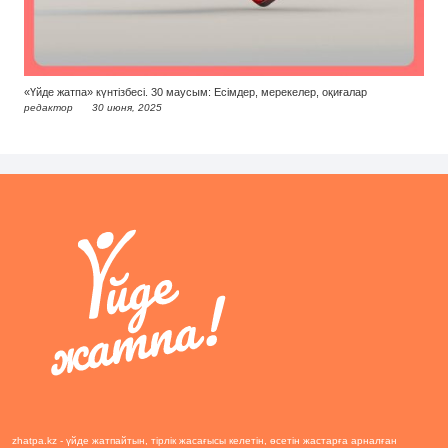
«Үйде жатпа» күнтізбесі. 30 маусым: Есімдер, мерекелер, оқиғалар
редактор
30 июня, 2025
zhatpa.kz - үйде жатпайтын, тірлік жасағысы келетін, өсетін жастарға арналған