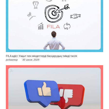
FILA әдісі: Уақыт пен міндеттерді басқарудың тиімді тәсілі
редактор
30 июня, 2025