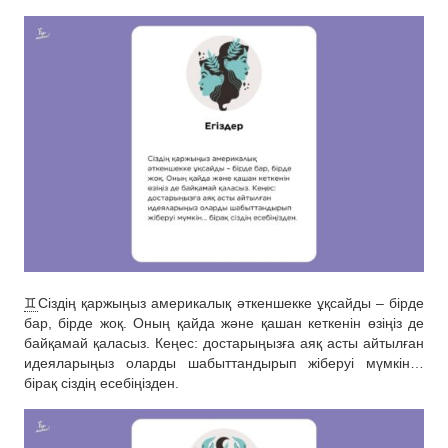
♊️
Сіздің қаржыңыз америкалық әткеншекке ұқсайды – бірде
бар, бірде жоқ. Оның қайда және қашан кеткенін өзіңіз де
байқамай қаласыз. Кеңес: достарыңызға аяқ асты айтылған
идеяларыңыз оларды шабыттандырып жіберуі мүмкін…
бірақ сіздің есебіңізден.