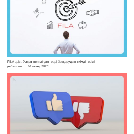
FILA әдісі: Уақыт пен міндеттерді басқарудың тиімді тәсілі
редактор
30 июня, 2025