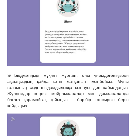
♋️
Бюджетіңізді мұқият жүргізіп, оны үнемдегеніңізбен
ақшаңыздың қайда кетіп жатқанын түсінбейсіз. Мұны
ғаламның сізді шыдамдылыққа сынауы деп қабылдаңыз.
Жұлдыздар кеңесі: мейрамханалар мен дәмханаларда
бағаға қарамай-ақ қойыңыз – бәрібір тапсырыс беріп
қойдыңыз.