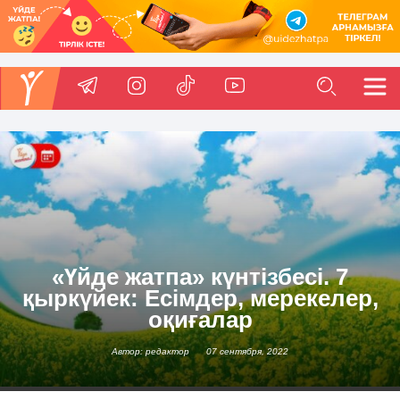
«Үйде жатпа» күнтізбесі. 7
қыркүйек: Есімдер, мерекелер,
оқиғалар
Автор: редактор
07 сентября, 2022