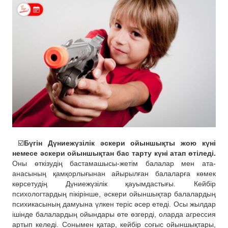
☑️
Бүгін Дүниежүзілік әскери ойыншықты жою күні
немесе әскери ойыншықтан бас тарту күні атап өтіледі.
Оны өткізудің бастамашысы-жетім балалар мен ата-
анасының қамқорлығынан айырылған балаларға көмек
көрсетудің Дүниежүзілік қауымдастығы. Кейбір
психологтардың пікірінше, әскери ойыншықтар балалардың
психикасының дамуына үлкен теріс әсер етеді. Осы жылдар
ішінде балалардың ойындары өте өзгерді, оларда агрессия
артып келеді. Сонымен қатар, кейбір соғыс ойыншықтары,