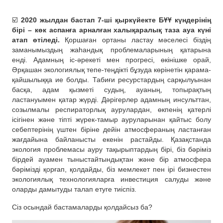
☑️
2020 жылдан бастап 7-ші қыркүйекте БҰҰ күндерінің
бірі – көк аспанға арналған халықаралық таза ауа күні
атап өтіледі.
Қоршаған ортаны ластау мәселесі біздің
заманымыздың жаһандық проблемаларының қатарына
енді. Адамның іс-әрекеті мен прогресі, өкінішке орай,
Әрқашан экологиялық тепе-теңдікті бұзуда көрінетін қарама-
қайшылыққа ие болды. Табиғи ресурстардың сарқылуынан
басқа, адам қызметі судың, ауаның, топырақтың
ластануымен қатар жүрді. Дәрігерлер адамның инсульттан,
созылмалы респираторлық аурулардан, өкпенің қатерлі
ісігінен және тіпті жүрек-тамыр ауруларынан қайтыс болу
себептерінің үштен біріне дейін атмосфераның ластанған
жағдайына байланысты екенін растайды. Қазақстанда
экология проблемасы ауру тақырыптардың бірі, біз бәріміз
бірдей ауамен тыныстайтындықтан және бір атмосфера
бәрімізді қорғап, қолдайды, біз мемлекет пен ірі бизнестен
экологиялық технологияларға инвестиция салуды және
оларды дамытуды талап етуге тиіспіз.
Сіз осындай бастамаларды қолдайсыз ба?