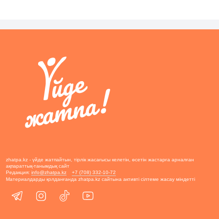
zhatpa.kz - үйде жатпайтын, тірлік жасағысы келетін, өсетін жастарға арналған
ақпараттық-танымдық сайт
Редакция:
info@zhatpa.kz
+7 (708) 332-10-72
Материалдарды қолданғанда zhatpa.kz сайтына активті сілтеме жасау міндетті