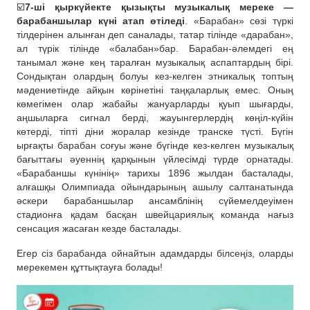
☑️
7-ші қыркүйекте қызықты музыкалық мереке —
барабаншылар күні атап өтіледі
. «Барабан» сөзі түркі
тілдерінен алынған деп саналады, татар тілінде «дарабан»,
ал түрік тілінде «балабан»бар. Барабан-әлемдегі ең
танымал және кең таралған музыкалық аспаптардың бірі.
Сондықтан олардың болуы кез-келген этникалық топтың
мәдениетінде айқын көрінетіні таңқаларлық емес. Оның
көмегімен олар жабайы жануарларды қуып шығарды,
аңшыларға сигнал берді, жауынгерлердің көңіл-күйін
көтерді, тіпті діни жоралар кезінде транске түсті. Бүгін
ырғақты барабан соғуы және бүгінде кез-келген музыкалық
бағыттағы әуеннің қарқынын үйлесімді түрде орнатады.
«Барабаншы күнінің» тарихы 1896 жылдан басталады,
алғашқы Олимпиада ойындарының ашылу салтанатында
әскери барабаншылар ансамблінің сүйемелдеуімен
стадионға қадам басқан швейцариялық команда нағыз
сенсация жасаған кезде басталады.
Егер сіз барабанда ойнайтын адамдарды білсеңіз, оларды
мерекемен құттықтауға болады!