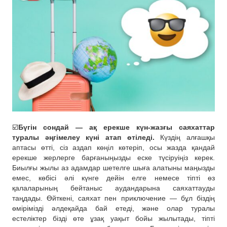
☑️
Бүгін сондай — ақ ерекше күн-жазғы саяхаттар
туралы әңгімелеу күні атап өтіледі.
Күздің алғашқы
аптасы өтті, сіз аздап көңіл көтеріп, осы жазда қандай
ерекше жерлерге барғаныңызды еске түсіруіңіз керек.
Биылғы жылы аз адамдар шетелге шыға алатыны маңызды
емес, көбісі әлі күнге дейін елге немесе тіпті өз
қалаларының бейтаныс аудандарына саяхаттауды
таңдады. Өйткені, саяхат пен приключение — бұл біздің
өмірімізді әлдеқайда бай етеді, және олар туралы
естеліктер бізді өте ұзақ уақыт бойы жылытады, тіпті