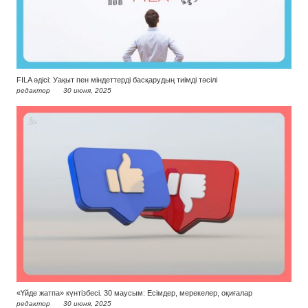
FILA әдісі: Уақыт пен міндеттерді басқарудың тиімді тәсілі
редактор
30 июня, 2025
«Үйде жатпа» күнтізбесі. 30 маусым: Есімдер, мерекелер, оқиғалар
редактор
30 июня, 2025