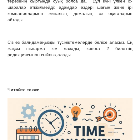
терезенің сыртында суық болса да.
Бұл күні үлкен іс-
шаралар өткізілмейді: адамдар өздері шағын және ірі
компаниялармен жиналып, демалып, өз оқиғаларын
айтады.
Сіз өз баяндамаңызды түсініктемелерде бөлісе аласыз. Ең
жақсы шығарма кім жазады, киноға 2 билеттің
редакциясынан сыйлық алады.
Читайте также