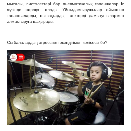
мысалы, пистолеттері бар пневматикалық тапаншалар іс
жүзінде жарақат алады. Ұйымдастырушылар ойыншық
тапаншаларды, пышақтарды, танктерді дамытушылармен
алмастыруға шақырады.
Сіз балалардың агрессивті екендігімен келісесіз бе?