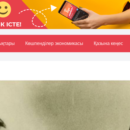
ықтары
Көшпенділер экономикасы
Қазына кеңес