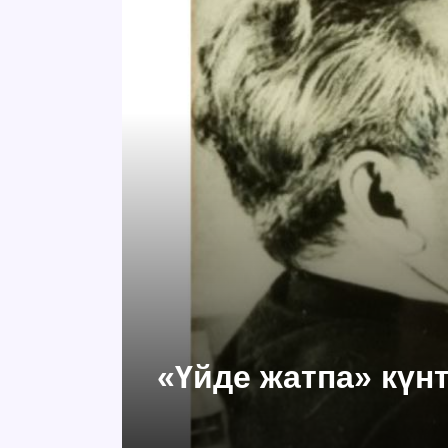
«Үйде жатпа» күнт