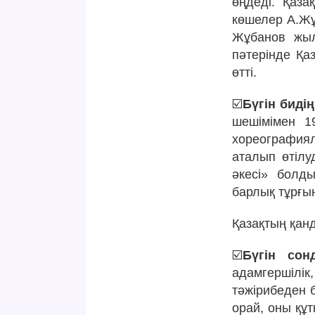
өңдеді. Қаза
көшелер А.Жұ
Жұбанов жыл
пәтерінде Қа
өтті.
☑️
Бүгін биді
шешімімен 1
хореография
аталып өтілу
әкесі» болд
барлық тұрғын
Қазақтың қанд
☑️
Бүгін сон
адамгершілі
тәжірибеден 
орай, оны құ