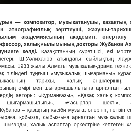
ұрын — композитор, музыкатанушы, қазақтың 
ін этнографиялық зерттеуші, жазушы-тарихш
Ғылым академиясының академигі, өнертан
офессор, халық ғылымының докторы Жұбанов А
дүниеге келді.
Қазақстанның суретшісі, екі мәрт
егері, Ш.Уәлиханов атындағы сыйлықтың лаур
умасы. 1933 жылы Алматы музыкалық-драма техник
ақ тіліндегі тұңғыш «музыкалық шығарманы» құра
ыкасының тарихы, халық әншілерінің, күй
арының өмірі мен шығармашылығына арналған ғыл
ердің авторы: «Құрманғазы», «Қазақ халық комп
 шығармашылығы», «Ғасырлар ішекті», «Б
Жұбанов – қазақтың кәсіби музыка өнерінің негізін
быраға, қобызға, сыбызғыға арналған музыкалық
 шығарды, халық аспаптар оркестріне көптеген х