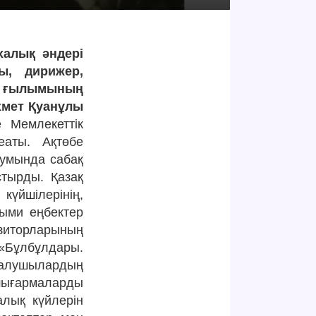
халық әндері
ы, дирижер,
у ғылымының
хмет Қуанұлы
е Мемлекеттік
еаты. Ақтөбе
умында сабақ
стырды. Қазақ
шілерінің,
ыми еңбектер
озиторларының
ұлбұлдары.
 салушылардың
 шығармаларды
алық күйлерін