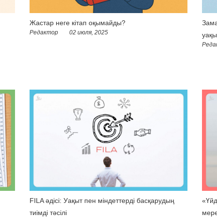
Жастар неге кітап оқымайды?
Зама
Редактор
02 июля, 2025
уақы
Реда
FILA әдісі: Уақыт пен міндеттерді басқарудың
«Үйд
тиімді тәсілі
мере