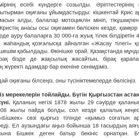
ірінің есебі күндерге созылды. Әріптестерінің
тырман оқиғаны ұйымдастырды: кішкентай Крис ар
сын алды, балалар мотоциклін мініп, тікұшақпе
і Кристің анасы осы оқиғамен бөліскен кезде, қамқ
рде ауру балаларға 30 000-ға жуық тілек білдіретін 
ар жаһандық қозғалысқа айналған «Жасау тілегі»
 шешім қабылдады. Өкінішке орай, Қазақстанда мұнда
бірақ бізде де жақсылық жасайтын, бірақ қарап
ң жүректі адамдар бар екеніне сенімдіміз.
дай оқиғаны білсеңіз, оны түсініктемелерде бөлісіңіз.
із мерекелерін тойлайды. Бүгін Қырғызстан аста
үні.
Қаланың негізі 1878 жылы 29 сәуірде қаланып
006 жылы пайда болды, сол кезде қалалық кеңес
«Бішкек» сөзі қырғыз тілінде «қымыз соғатын а
іреді. Ел аузындағы аңыз бойынша 18 ғасырдың ая
ына Бішкек деген батыр бекініс орнатқан. Б