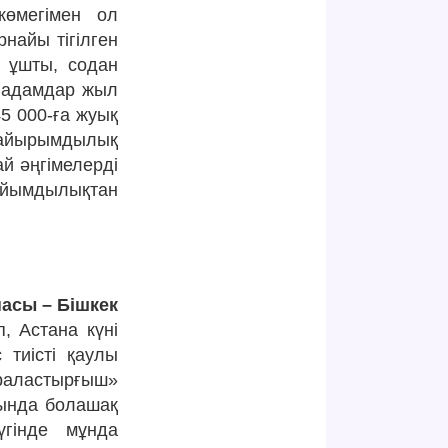
 көмегімен ол
найы тігілген
н ұшты, содан
ор адамдар жыл
45 000-ға жуық
 қайырымдылық
й әңгімелерді
айымдылықтан
насы – Бішкек
, Астана күні
 тиісті қаулы
раластырғыш»
ғында болашақ
үгінде мұнда