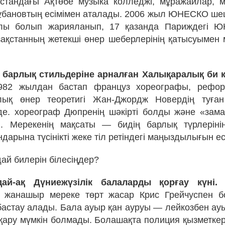
қстандағы Ақтөбе музыка колледжі, мұражайлар, 
бановтың есімімен аталады. 2006 жыл ЮНЕСКО ше
ы болып жарияланып, 17 қазанда Париждегі 
зақстанның жетекші өнер шеберлерінің қатысуымен 
ң барлық стильдеріне арналған Халықаралық би к
982 жылдан бастап француз хореографы, рефо
лық өнер теоретигі Жан-Джордж Новердің туған
де. хореограф Дюпренің шәкірті болды және «зама
ы. Мерекенің мақсаты — бидің барлық түрлеріні
дарына түсінікті жеке тіл ретіндегі маңыздылығын еск
ай билерін білесіңдер?
дай-ақ Дүниежүзілік балаларды қорғау күні.
Б
к, жанашыр мереке төрт жасар Крис Грейчуспен б
бастау алады. Бала ауыр қан ауруы — лейкозбен ауы
тқару мүмкін болмады. Болашақта полиция қызметке