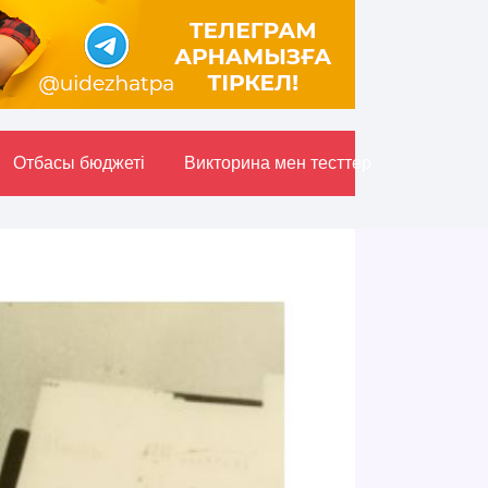
Отбасы бюджетi
Викторина мен тесттер