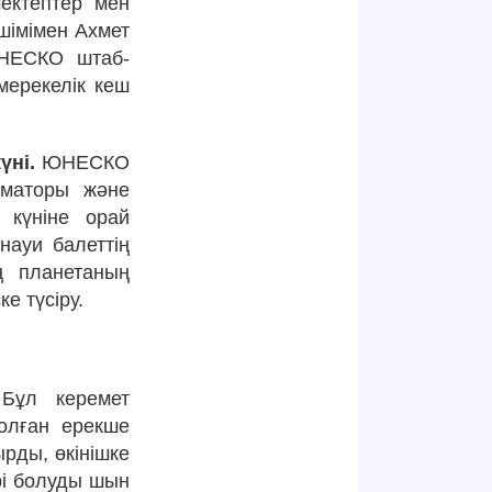
мектептер мен
шімімен Ахмет
ЮНЕСКО штаб-
мерекелік кеш
үні.
ЮНЕСКО
рматоры және
 күніне орай
науи балеттің
ң планетаның
е түсіру.
ұл керемет
олған ерекше
рды, өкінішке
рі болуды шын