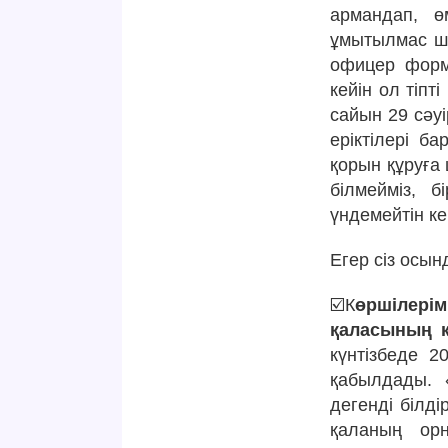
армандап, өм
ұмытылмас шы
офицер форма
кейін ол тіпт
сайын 29 сәуі
еріктілері б
қорын құруға
білмейміз, 
үндемейтін ке
Егер сіз осын
☑️К
өршілерім
қаласының к
күнтізбеде 2
қабылдады. 
дегенді білд
қаланың орн