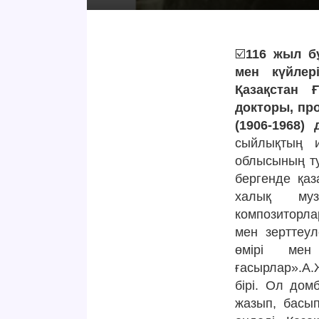
☑️
116 жыл б
мен күйлер
Қазақстан 
докторы, пр
(1906-1968) 
сыйлықтың и
облысының т
бергенде қаз
халық муз
композиторл
мен зерттеул
өмірі мен
ғасырлар».А.
бірі. Ол дом
жазып, басып