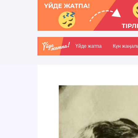
Үйде жатпа
Күн жаңал