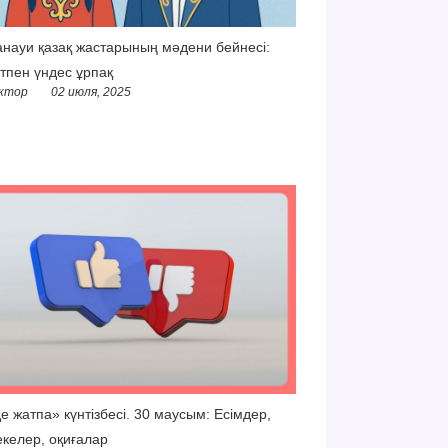
науи қазақ жастарының мәдени бейнесі:
тпен үндес ұрпақ
ктор
02 июля, 2025
е жатпа» күнтізбесі. 30 маусым: Есімдер,
келер, оқиғалар