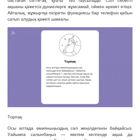
бастаған сәтте-ақ “қуаты” тез таусылады. Сол себепті
ақшаны қажетсіз дүниелерге жұмсамай, оймен әрекет етіңіз.
Айталық, жұмыртқа пісіретін функциясы бар телефон қабын
сатып алудың қажеті шамалы.
Торпақ
Осы аптада әмияныңыздың сәл жеңілдегенін байқайсыз.
Уайымға салынбаңыз — көктем келгенде ақша да