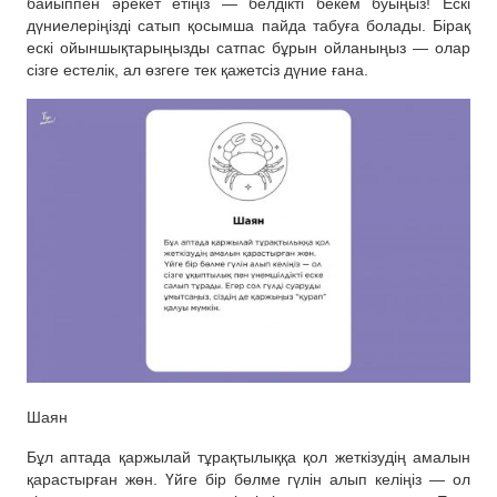
байыппен әрекет етіңіз — белдікті бекем буыңыз! Ескі
дүниелеріңізді сатып қосымша пайда табуға болады. Бірақ
ескі ойыншықтарыңызды сатпас бұрын ойланыңыз — олар
сізге естелік, ал өзгеге тек қажетсіз дүние ғана.
Шаян
Бұл аптада қаржылай тұрақтылыққа қол жеткізудің амалын
қарастырған жөн. Үйге бір бөлме гүлін алып келіңіз — ол