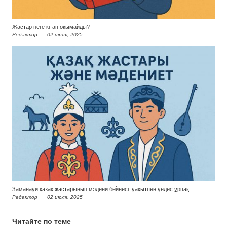
Жастар неге кітап оқымайды?
Редактор
02 июля, 2025
Заманауи қазақ жастарының мәдени бейнесі: уақытпен үндес ұрпақ
Редактор
02 июля, 2025
Читайте по теме