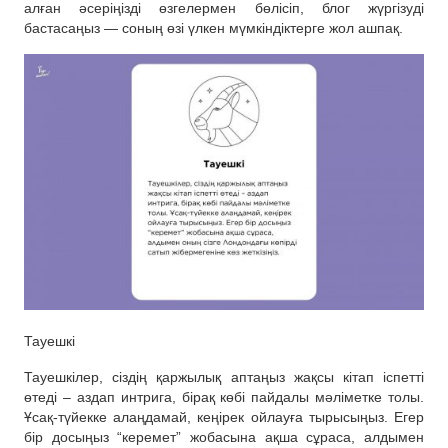
алған әсеріңізді өзгелермен бөлісіп, блог жүргізуді
бастасаңыз — соның өзі үлкен мүмкіндіктерге жол ашпақ.
Тауешкі
Тауешкілер, сіздің қаржылық аптаңыз жақсы кітап іспетті
өтеді – аздап интрига, бірақ көбі пайдалы мәліметке толы.
Ұсақ-түйекке алаңдамай, кеңірек ойлауға тырысыңыз. Егер
бір досыңыз “керемет” жобасына ақша сұраса, алдымен