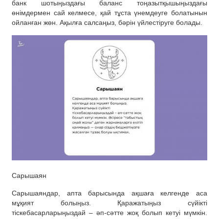
банк шотыңыздағы баланс тоңазытқышыңыздағы
өнімдермен сай келмесе, қай тұста үнемдеуге болатынын
ойланған жөн. Ақылға салсаңыз, бәрін үйлестіруге болады.
Сарышаян
Сарышаяндар, апта барысында ақшаға келгенде аса
мұқият болыңыз. Қаражатыңыз сүйікті
тіскебасарларыңыздай – әп-сәтте жоқ болып кетуі мүмкін.