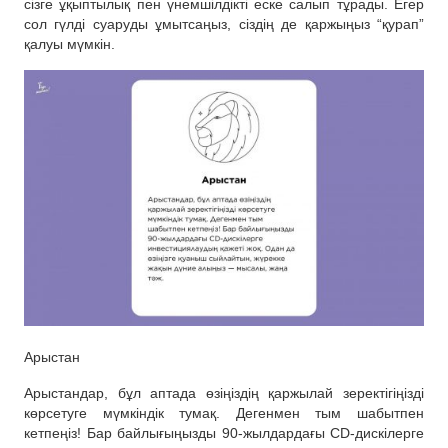
сізге ұқыптылық пен үнемшілдікті еске салып тұрады. Егер
сол гүлді суаруды ұмытсаңыз, сіздің де қаржыңыз “қурап”
қалуы мүмкін.
Арыстан
Арыстандар, бұл аптада өзіңіздің қаржылай зеректігіңізді
көрсетуге мүмкіндік тумақ. Дегенмен тым шабытпен
кетпеңіз! Бар байлығыңызды 90-жылдардағы CD-дискілерге