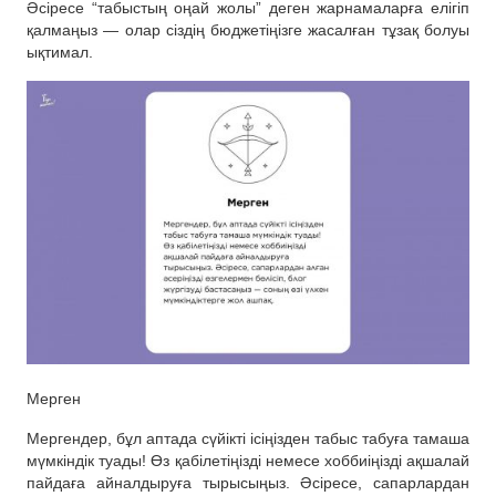
Әсіресе “табыстың оңай жолы” деген жарнамаларға елігіп
қалмаңыз — олар сіздің бюджетіңізге жасалған тұзақ болуы
ықтимал.
Мерген
Мергендер, бұл аптада сүйікті ісіңізден табыс табуға тамаша
мүмкіндік туады! Өз қабілетіңізді немесе хоббиіңізді ақшалай
пайдаға айналдыруға тырысыңыз. Әсіресе, сапарлардан