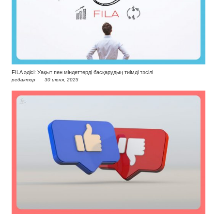
FILA әдісі: Уақыт пен міндеттерді басқарудың тиімді тәсілі
редактор
30 июня, 2025