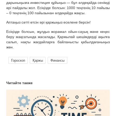
дарыныңызға инвестиция құйыңыз — бұл әлдеқайда сенімді
әрі пайдалы жол. Есіңізде болсын: 1000 теңгенің 10 пайызы
– 0 теңгенің 100 пайызынан әлдеқайда жақсы.
Аптаңыз сәтті өтсін әрі қаржыңыз еселене берсін!
Есіңізде болсын, жұлдыз жорамал ойын-сауық және кеңес
беру мақсатында жасалады. Қаржылай шешімдерді ақылға
салып, нақты жағдайларға байланысты қабылдағаныңыз
жөн.
Гороскоп
Қаржы
Финансы
Читайте также