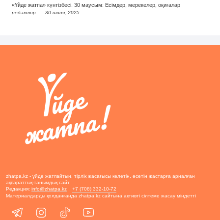
«Үйде жатпа» күнтізбесі. 30 маусым: Есімдер, мерекелер, оқиғалар
редактор
30 июня, 2025
zhatpa.kz - үйде жатпайтын, тірлік жасағысы келетін, өсетін жастарға арналған
ақпараттық-танымдық сайт
Редакция:
info@zhatpa.kz
+7 (708) 332-10-72
Материалдарды қолданғанда zhatpa.kz сайтына активті сілтеме жасау міндетті