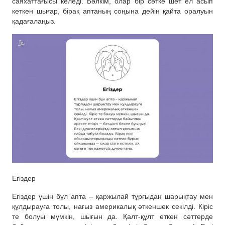
саяхаттағысы келеді. Бәлкім, олар бір сәтке шет ел асып
кеткен шығар, бірақ аптаның соңына дейін қайта оралуын
қадағалаңыз.
Егіздер
Егіздер үшін бұл апта – қаржылай тұрғыдан шарықтау мен
құлдырауға толы, нағыз америкалық әткеншек секілді. Кіріс
те болуы мүмкін, шығын да. Қалт-құлт еткен сәттерде