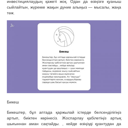
инвестициялаудың қажеті жоқ. Одан да өзіңізге қуаныш
сыйлайтын, жүрекке жақын дүние алыңыз — мысалы, жаңа
тәж.
Бикеш
Бикештер, бұл аптада қаржылай істерде белсенділігіңіз
артып, биіктен көрінесіз. Жоспарлау қабілетіңіз артық
шығыннан аман сақтайды. , кейде өзіңізді қуантудан да