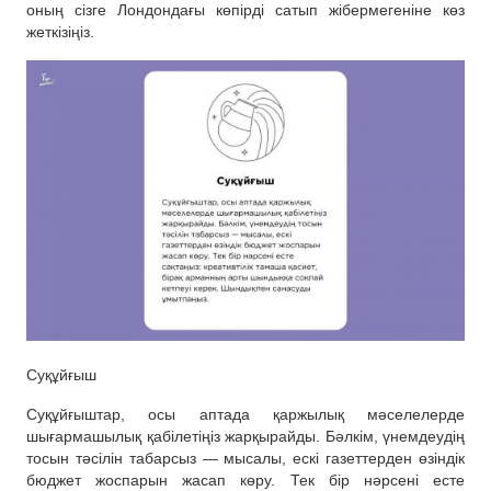
оның сізге Лондондағы көпірді сатып жібермегеніне көз
жеткізіңіз.
Суқұйғыш
Суқұйғыштар, осы аптада қаржылық мәселелерде
шығармашылық қабілетіңіз жарқырайды. Бәлкім, үнемдеудің
тосын тәсілін табарсыз — мысалы, ескі газеттерден өзіндік
бюджет жоспарын жасап көру. Тек бір нәрсені есте