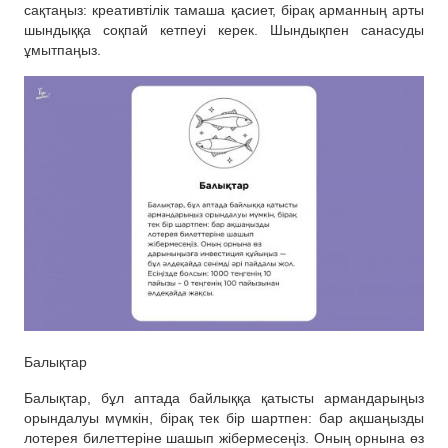
сақтаңыз: креативтілік тамаша қасиет, бірақ арманның арты
шындыққа соқпай кетпеуі керек. Шындықпен санасуды
ұмытпаңыз.
Балықтар
Балықтар, бұл аптада байлыққа қатысты армандарыңыз
орындалуы мүмкін, бірақ тек бір шартпен: бар ақшаңызды
лотерея билеттеріне шашып жібермесеңіз. Оның орнына өз