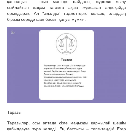
қашпаңыз — шын мәнінде пайдалы, жүрекке жылу
сыйлайтын жақсы тағамға ақша жұмсаған әлдеқайда
орындырақ. Ал “ақылды” гаджеттерге келсек, олардың
біразы сөреде шаң басып қалуы мүмкін.
Таразы
Таразылар, осы аптада сізге маңызды қаржылай шешім
қабылдауға тура келеді. Ең бастысы – тепе-теңдік! Егер