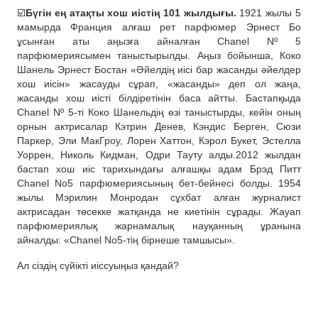
☑️
Бүгін ең атақты хош иістің 101 жылдығы.
1921 жылы 5
мамырда Франция алғаш рет парфюмер Эрнест Бо
ұсынған аты аңызға айналған Chanel Nº 5
парфюмериясымен таныстырылды. Аңыз бойынша, Коко
Шанель Эрнест Бостан «Әйелдің иісі бар жасанды әйелдер
хош иісін» жасауды сұрап, «жасанды» деп ол жаңа,
жасанды хош иісті білдіретінін баса айтты. Бастапқыда
Chanel Nº 5-ті Коко Шанельдің өзі таныстырды, кейін оның
орнын актрисалар Кэтрин Денев, Кэндис Берген, Сюзи
Паркер, Эли МакГроу, Лорен Хаттон, Кэрол Букет, Эстелла
Уоррен, Николь Кидман, Одри Тауту алды.2012 жылдан
бастап хош иіс тарихындағы алғашқы адам Брэд Питт
Chanel No5 парфюмериясының бет-бейнесі болды. 1954
жылы Мэрилин Монродан сұхбат алған журналист
актрисадан төсекке жатқанда не киетінін сұрады. Жауап
парфюмериялық жарнамалық науқанның ұранына
айналды: «Chanel No5-тің бірнеше тамшысы».
Ал сіздің сүйікті иіссуыңыз қандай?