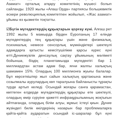
Азамат» орталық атқару комитетінің мүшесі болып
сайланды. 1920 жылы «Алаш Орда» партиясы большевиктік
әскери революциялық комитетпен жойылып, «Жас азамат»
ұйымы өз қызметін тоқтатты.
☑️
Бүгін мүгедектердің құқықтарын қорғау күні.
Алғаш рет
1992 жылы 5 мамырда бірден Еуропаның 17 елінде
мүгедектердің тең құқықтары үшін және физикалық,
психикалық немесе сенсорлық мүмкіндіктері шектеулі
адамдарға қатысты кемсітушілікке қарсы күрес күні
өтті.Дүниежүзілік денсаулық сақтау ұйымының мәліметі
бойынша, біздің планетамызда мүгедектігі бар 1
миллиардтан астам адам бар, яғни жалпы халықтың
шамамен 15%. Олардың 100 миллионға жуығы балалар.
Бұл көрсеткіштер жыл сайын халықтың қартаюына және
созылмалы аурулардың көп таралуына байланысты тұрақты
түрде артып келеді. Осындай жоғары санға қарамастан,
көптеген елдерде мүгедектердің құқықтары өте шектеулі,
олардың өмір сүруіне қажетті инфрақұрылымның жоқтығын
айтпағанда, олардың білім алуы, жұмыс істеуі қиын. Дүние
жүзіндегі билік өкілдерінің назарын бар проблемаларға
қайта-қайта аударатын осындай іс-шаралар бұл күні