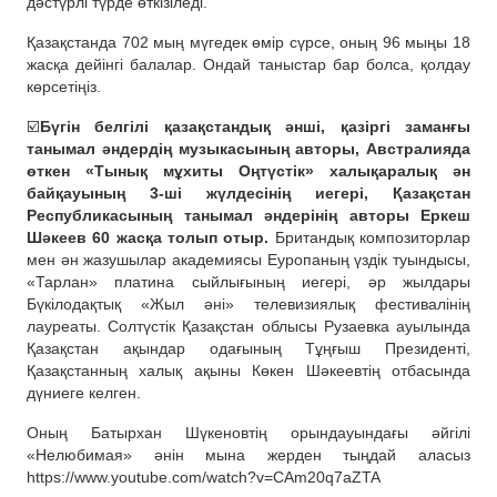
дәстүрлі түрде өткізіледі.
Қазақстанда 702 мың мүгедек өмір сүрсе, оның 96 мыңы 18
жасқа дейінгі балалар. Ондай таныстар бар болса, қолдау
көрсетіңіз.
☑️
Бүгін белгілі қазақстандық әнші, қазіргі заманғы
танымал әндердің музыкасының авторы, Австралияда
өткен «Тынық мұхиты Оңтүстік» халықаралық ән
байқауының 3-ші жүлдесінің иегері, Қазақстан
Республикасының танымал әндерінің авторы Еркеш
Шәкеев 60 жасқа толып отыр.
Британдық композиторлар
мен ән жазушылар академиясы Еуропаның үздік туындысы,
«Тарлан» платина сыйлығының иегері, әр жылдары
Бүкілодақтық «Жыл әні» телевизиялық фестивалінің
лауреаты. Солтүстік Қазақстан облысы Рузаевка ауылында
Қазақстан ақындар одағының Тұңғыш Президенті,
Қазақстанның халық ақыны Көкен Шәкеевтің отбасында
дүниеге келген.
Оның Батырхан Шүкеновтің орындауындағы әйгілі
«Нелюбимая» әнін мына жерден тыңдай аласыз
https://www.youtube.com/watch?v=CAm20q7aZTA