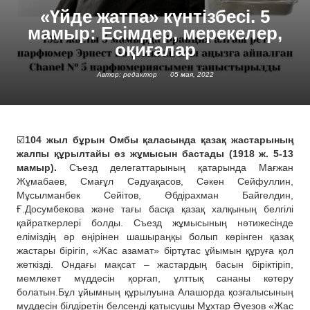
«Үйде жатпа» күнтізбесі. 5
мамыр: Есімдер, мерекелер,
оқиғалар
Автор: редактор
05 мая, 2022
☑️
104 жыл бұрын Омбы қаласында қазақ жастарының
жалпы құрылтайы өз жұмысын бастады (1918 ж. 5-13
мамыр).
Съезд делегаттарының қатарында Мағжан
Жұмабаев, Смағұл Сәдуақасов, Сәкен Сейфуллин,
Мұсылманбек Сейітов, Әбдірахман Байгелдин,
Ғ.Досумбекова және тағы басқа қазақ халқының белгілі
қайраткерлері болды. Съезд жұмысының нәтижесінде
еліміздің әр өңірінен шашыраңқы болып көрінген қазақ
жастары бірігіп, «Жас азамат» біртұтас ұйымын құруға қол
жеткізді. Ондағы мақсат – жастардың басын біріктіріп,
мемлекет мүддесін қорғап, ұлттық сананы көтеру
болатын.Бұл ұйымның құрылуына Алашорда қозғалысының
мүддесін білдіретін белсенді қатысушы Мұхтар Әуезов «Жас