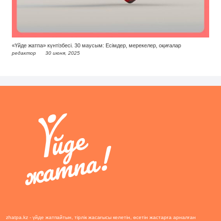
«Үйде жатпа» күнтізбесі. 30 маусым: Есімдер, мерекелер, оқиғалар
редактор
30 июня, 2025
zhatpa.kz - үйде жатпайтын, тірлік жасағысы келетін, өсетін жастарға арналған