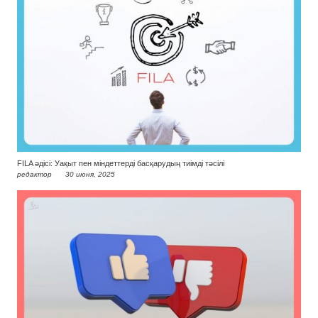
FILA әдісі: Уақыт пен міндеттерді басқарудың тиімді тәсілі
редактор
30 июня, 2025