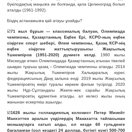
бүкілодақтық маңызға ие болғанда, қала Целиноград болып
аталды (1961-1992).
Біздің астанамызға қай атауы ұнайды?
☑️
71 жыл бұрын — классикалық балуан, Олимпиада
чемпионы, Қазақстанның Еңбек Ері, КСРО-ның еңбек
сіңірген спорт шебері, Әлем чемпионы, Қазақ КСР-нің
еңбек сіңірген жаттықтырушысы Жақсылық
Үшкемпіров (1951-2020) дүниеге келді.
1980 жылы
Мәскеуде өткен Олимпиадада Қазақстанның атынан тікелей
шыққан тұңғыш қазақ – Олимпиада чемпионы атанды. 2014
жылы Жақсылық Үшкемпіров Халықаралық күрес
федерациясының Даңқ залына енді. 2019 жылы Жақсылық
Үшкемпіровтің өмірі туралы көркем фильм түсірілді. 2020
жылы Нұр-Сұлтандағы Жекпе-жек сарайы Жақсылық
Үшкемпіровтің құрметіне аталды, ал келесі жылы оның
жанынан ескерткіш ашылды.
☑️
1626 жылы голландиялық колонист Петер Минейт
Манхэттен аралын үнділердің Манахатта тайпасынан
моншақтарға сатып алды, ол кезде 60 гульденге
бағаланған (сол кездегі 24 доллар, бүгінгі күнгі 500-700