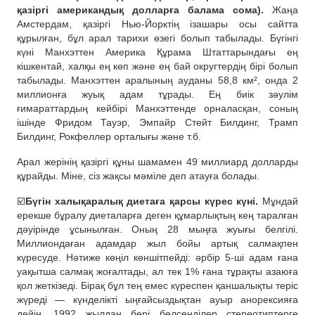
қазіргі американдық долларға балама сома).
Жаңа
Амстердам, қазіргі Нью-Йорктің ізашары осы сайтта
құрылған, бұл арал тарихи өзегі болып табылады. Бүгінгі
күні Манхэттен Америка Құрама Штаттарындағы ең
кішкентай, халқы ең көп және ең бай округтердің бірі болып
табылады. Манхэттен аралының ауданы 58,8 км², онда 2
миллионға жуық адам тұрады. Ең биік зәулім
ғимараттардың кейбірі Манхэттенде орналасқан, соның
ішінде Фридом Тауэр, Эмпайр Стейт Билдинг, Трамп
Билдинг, Рокфеллер орталығы және т.б.
Арал жерінің қазіргі құны шамамен 49 миллиард долларды
құрайды. Міне, сіз жақсы мәміле деп атауға болады.
☑️
Бүгін халықаралық диетаға қарсы күрес күні.
Мұндай
ерекше бұралу диеталарға деген құмарлықтың кең таралған
дәуірінде ұсынылған. Оның 28 мыңға жуығы белгілі.
Миллиондаған адамдар жыл бойы артық салмақпен
күресуде. Нәтиже көңіл көншітпейді: әрбір 5-ші адам ғана
уақытша салмақ жоғалтады, ал тек 1% ғана тұрақты азаюға
қол жеткізеді. Бірақ бұл тең емес күреспен қаншалықты теріс
жүреді — күнделікті ыңғайсыздықтан ауыр анорексияға
дейін. 1992 жылдан бері белсенділер стереотиптерге