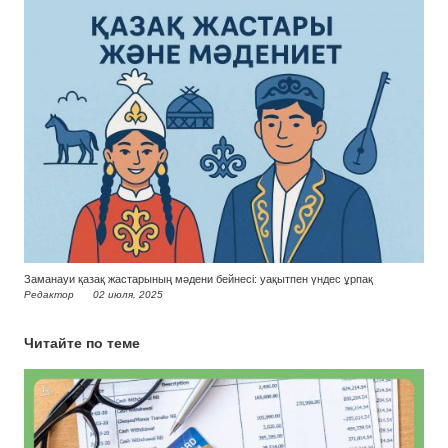
Заманауи қазақ жастарының мәдени бейнесі: уақытпен үндес ұрпақ
Редактор
02 июля, 2025
Читайте по теме