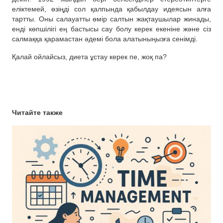
еліктемей, өзіңді сол қалпында қабылдау идеясын алға
тартты. Оны салауатты өмір салтын жақтаушылар жинады,
енді көпшілігі ең бастысы сау болу керек екеніне және сіз
салмаққа қарамастан әдемі бола алатыныңызға сенімді.
Қалай ойлайсыз, диета ұстау керек пе, жоқ па?
Читайте также