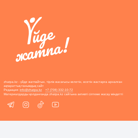
zhatpa.kz - үйде жатпайтын, тірлік жасағысы келетін, өсетін жастарға арналған
ақпараттық-танымдық сайт
Редакция:
info@zhatpa.kz
+7 (708) 332-10-72
Материалдарды қолданғанда zhatpa.kz сайтына активті сілтеме жасау міндетті