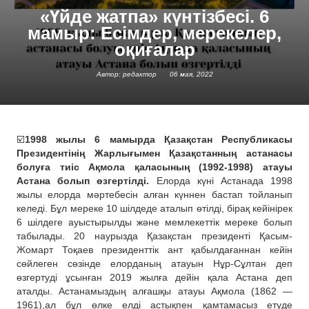
«Үйде жатпа» күнтізбесі. 6
мамыр: Есімдер, мерекелер,
оқиғалар
Автор: редактор
06 мая, 2022
☑️
1998 жылы 6 мамырда Қазақстан Республикасы
Президентінің Жарлығымен Қазақстанның астанасы
болуға тиіс Ақмола қаласының (1992-1998) атауы
Астана болып өзгертілді.
Елорда күні Астанада 1998
жылы елорда мәртебесін алған күннен бастап тойланып
келеді. Бұл мереке 10 шілдеде аталып өтілді, бірақ кейінірек
6 шілдеге ауыстырылды және мемлекеттік мереке болып
табылады. 20 наурызда Қазақстан президенті Қасым-
Жомарт Тоқаев президенттік ант қабылдағаннан кейін
сөйлеген сөзінде елорданың атауын Нұр-Сұлтан деп
өзгертуді ұсынған 2019 жылға дейін қала Астана деп
аталды. Астанамыздың алғашқы атауы Ақмола (1862 —
1961),ал бұл өлке елді астықпен қамтамасыз етуде