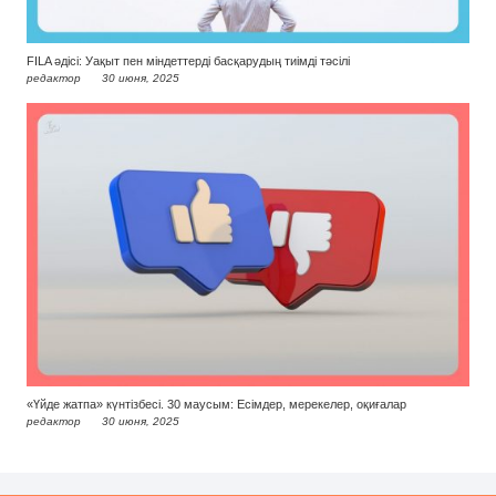
FILA әдісі: Уақыт пен міндеттерді басқарудың тиімді тәсілі
редактор
30 июня, 2025
«Үйде жатпа» күнтізбесі. 30 маусым: Есімдер, мерекелер, оқиғалар
редактор
30 июня, 2025