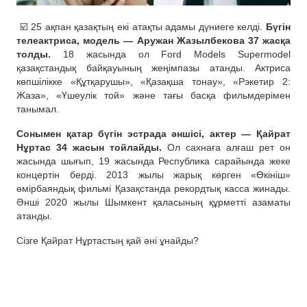
☑️ 25 ақпан қазақтың екі атақты адамы дүниеге келді.
Бүгін
телеактриса, модель — Аружан Жазылбекова 37 жасқа
толды.
18 жасында ол Ford Models Supermodel
қазақстандық байқауының жеңімпазы атанды. Актриса
көпшілікке «Құтқарушы», «Қазақша тонау», «Рэкетир 2:
Жаза», «Үшеулік той» және тағы басқа фильмдерімен
танымал.
Сонымен қатар бүгін эстрада әншісі, актер — Қайрат
Нұртас 34 жасын тойлайды.
Ол сахнаға алғаш рет он
жасында шығып, 19 жасында Республика сарайында жеке
концертін берді. 2013 жылы жарық көрген «Өкініш»
өмірбаяндық фильмі Қазақстанда рекордтық касса жинады.
Әнші 2020 жылы Шымкент қаласының құрметті азаматы
атанды.
Сізге Қайрат Нұртастың қай әні ұнайды?