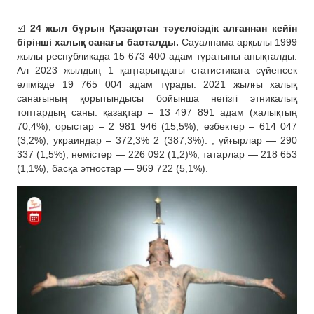
☑️
24 жыл бұрын Қазақстан тәуелсіздік алғаннан кейін
бірінші халық санағы басталды.
Сауалнама арқылы 1999
жылы республикада 15 673 400 адам тұратыны анықталды.
Ал 2023 жылдың 1 қаңтарындағы статистикаға сүйенсек
елімізде 19 765 004 адам тұрады. 2021 жылғы халық
санағының қорытындысы бойынша негізгі этникалық
топтардың саны: қазақтар – 13 497 891 адам (халықтың
70,4%), орыстар – 2 981 946 (15,5%), өзбектер – 614 047
(3,2%), украиндар – 372,3% 2 (387,3%). , ұйғырлар — 290
337 (1,5%), немістер — 226 092 (1,2)%, татарлар — 218 653
(1,1%), басқа этностар — 969 722 (5,1%).