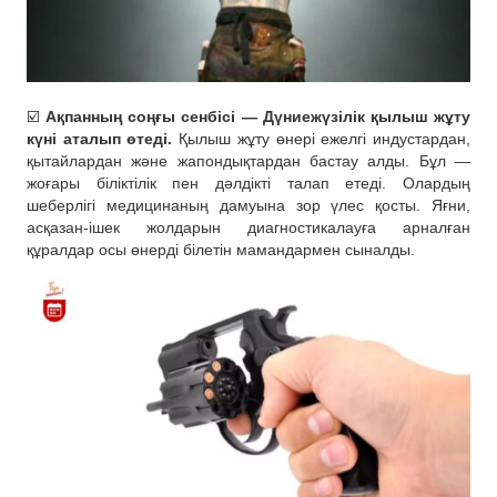
☑️
Ақпанның соңғы сенбісі — Дүниежүзілік қылыш жұту
күні аталып өтеді.
Қылыш жұту өнері ежелгі индустардан,
қытайлардан және жапондықтардан бастау алды. Бұл —
жоғары біліктілік пен дәлдікті талап етеді. Олардың
шеберлігі медицинаның дамуына зор үлес қосты. Яғни,
асқазан-ішек жолдарын диагностикалауға арналған
құралдар осы өнерді білетін мамандармен сыналды.