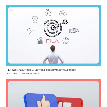
FILA әдісі: Уақыт пен міндеттерді басқарудың тиімді тәсілі
редактор
30 июня, 2025