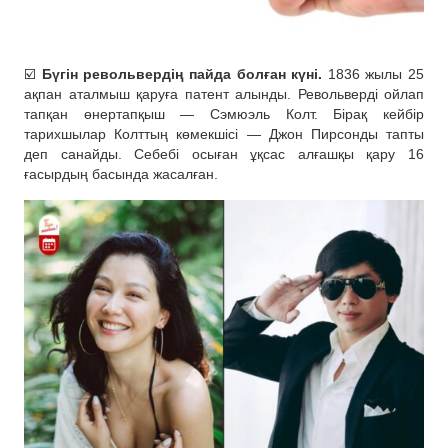
☑️
Бүгін револьвердің пайда болған күні.
1836 жылы 25
ақпан аталмыш қаруға патент алынды. Револьверді ойлап
тапқан өнертапқыш — Сэмюэль Колт. Бірақ кейбір
тарихшылар Колттың көмекшісі — Джон Пирсонды тапты
деп санайды. Себебі осыған ұқсас алғашқы қару 16
ғасырдың басында жасалған.