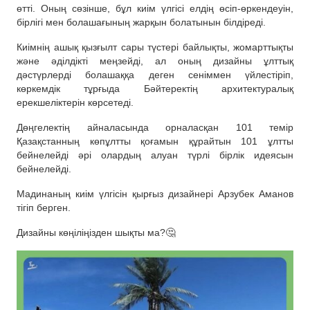
өтті. Оның сөзінше, бұл киім үлгісі елдің өсіп-өркендеуін,
бірлігі мен болашағының жарқын болатынын білдіреді.
Киімнің ашық қызғылт сары түстері байлықты, жомарттықты
және әділдікті меңзейді, ал оның дизайны ұлттық
дәстүрлерді болашаққа деген сеніммен үйлестіріп,
көркемдік тұрғыда Бәйтеректің архитектуралық
ерекшеліктерін көрсетеді.
Дөңгелектің айналасында орналасқан 101 темір
Қазақстанның көпұлтты қоғамын құрайтын 101 ұлтты
бейнелейді әрі олардың алуан түрлі бірлік идеясын
бейнелейді.
Мадинаның киім үлгісін қырғыз дизайнері Арзубек Аманов
тігіп берген.
Дизайны көңіліңізден шықты ма?🤔