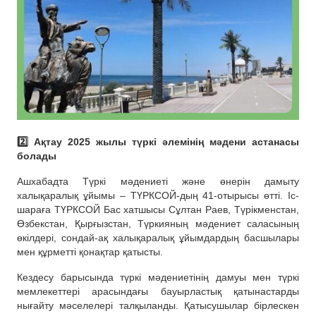
2️⃣ Ақтау 2025 жылы түркі әлемінің мәдени астанасы
болады
Ашхабадта Түркі мәдениеті және өнерін дамыту
халықаралық ұйымы – ТҮРКСОЙ-дың 41-отырысы өтті. Іс-
шараға ТҮРКСОЙ Бас хатшысы Сұлтан Раев, Түрікменстан,
Өзбекстан, Қырғызстан, Түркияның мәдениет саласының
өкілдері, сондай-ақ халықаралық ұйымдардың басшылары
мен құрметті қонақтар қатысты.
Кездесу барысында түркі мәдениетінің дамуы мен түркі
мемлекеттері арасындағы бауырластық қатынастарды
нығайту мәселелері талқыланды. Қатысушылар бірлескен