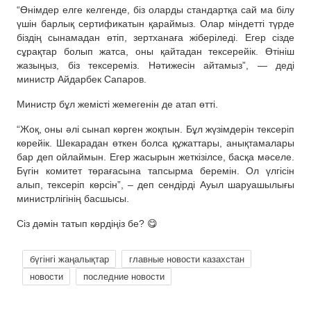
“Өнімдер елге келгенде, біз оларды стандартқа сай ма білу
үшін барлық сертификатын қараймыз. Олар міндетті түрде
біздің сынамадан өтіп, зертханаға жіберіледі. Егер сізде
сұрақтар болып жатса, оны қайтадан тексерейік. Өтініш
жазыңыз, біз тексереміз. Нәтижесін айтамыз”, — деді
министр Айдарбек Сапаров.
Министр бұл жемісті жемегенін де атап өтті.
“Жоқ, оны әлі сынап көрген жоқпын. Бұл жүзімдерін тексеріп
көрейік. Шекарадан өткен болса құжаттары, анықтамалары
бар деп ойлаймын. Егер жасырын жеткізілсе, басқа мәселе.
Бүгін комитет төрағасына тапсырма беремін. Ол үлгісін
алып, тексеріп көрсін”, – деп сендірді Ауыл шаруашылығы
министрлігінің басшысы.
Сіз дәмін татып көрдіңіз бе? 😋
бүгінгі жаңалықтар
главные новости казахстан
новости
последние новости