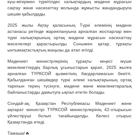
күш-жігермен түркітілдес халықтардың мәдени мұрасын
сақтау және насихаттау жолында жұмысты жандандыруға
шешім қабылдады.
2025 жылы Ақтау қаласының Түркі әлемінің мәдени
астанасы ретінде жариялануына арналған жоспарлар мен
түркі халықтарының ортақ мәдени мұрасын насихаттау
мәселелері қарастырылды. Сонымен қатар, тұрақты
ынтымақтастықтың маңызы да атап өтілді.
Мәдениет министрлерінің тұрақты кеңесі мүше
мемлекеттердің барлық ұсыныстарын қарап, 2025 жылға
арналған ТҮРКСОЙ қызметінің бағдарламасын бекітті.
Қабылданған шешімдер түркі әлемі халықтарының ортақ
тарихын терең түсінуге, мәдени және мемлекетаралық
байланыстарды дамытуға ықпал ететін болады.
Сондай-ақ, Қазақстан Республикасы Мәдениет және
ақпарат министрі ТҮРКСОЙ министрлерінің 42-отырысын
үйлестіруші болып тағайындалды. Келесі отырыс
Қазақстанда өтеді.
Тамаша!🔥