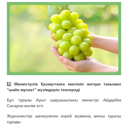
3️⃣
Министрлік Қазақстанға әкелініп жатқан танымал
“шайн мускат” жүзімдерін тексереді
Бұл туралы Ауыл шаруашылығы министрі Айдарбек
Сапаров мәлім етті.
Журналистер шенеуніктен корей жүзімінің зияны туралы
сұрады.