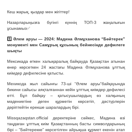
Кеш жарық, қыздар мен жігіттер!
Назарларыңызға бүгінгі күннің ТОП-3 жаңалығын
ұсынамыз✅
1️⃣ Әлем аруы — 2024: Мадина Әлмұханова “Бәйтерек”
монументі мен Самұрық құсының бейнесінде дефилеге
шықты
Мексикада өткен халықаралық байқауда Қазақстан атынан
өнер көрсеткен 24 жастағы Мадина Әлмұханова ұлттық
киімдер дефилесіне қатысты.
Мехикода жыл сайынғы 73-ші “Әлем аруы”байқауында
бикини сайысы аяқталғаннан кейін ұлттық киімдер дефилесі
өтті. Бұл байқау – қатысушылардың өз халқының
мәдениетіне деген құрметін көрсетіп, дәстүрлерін
дәріптейтін ерекше шаралардың бірі.
Missqazaqstan.official деректеріне сәйкес, Мадина өзі
таңдаған ұлттық киім Қазақстанның басты символдарының
бірі – “Бәйтерекке” көрсетілген айрықша құрмет екенін атап