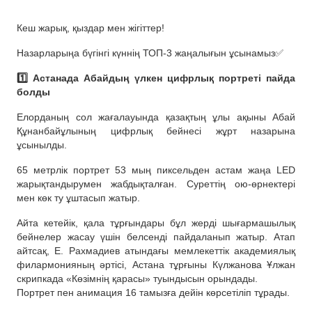
Кеш жарық, қыздар мен жігіттер!
Назарларыңа бүгінгі күннің ТОП-3 жаңалығын ұсынамыз✅
1️⃣ Астанада Абайдың үлкен цифрлық портреті пайда
болды
Елорданың сол жағалауында қазақтың ұлы ақыны Абай
Құнанбайұлының цифрлық бейнесі жұрт назарына
ұсынылды.
65 метрлік портрет 53 мың пиксельден астам жаңа LED
жарықтандырумен жабдықталған. Суреттің ою-өрнектері
мен көк ту ұштасып жатыр.
Айта кетейік, қала тұрғындары бұл жерді шығармашылық
бейнелер жасау үшін белсенді пайдаланып жатыр. Атап
айтсақ, Е. Рахмадиев атындағы мемлекеттік академиялық
филармонияның әртісі, Астана тұрғыны Күлжанова Ұлжан
скрипкада «Көзімнің қарасы» туындысын орындады.
Портрет пен анимация 16 тамызға дейін көрсетіліп тұрады.