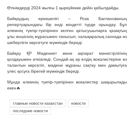
Өтінімдерді 2024 жылғы 1 қыркүйекке дейін қабылдайды.
Байқаудың ерекшелігі – Роза Бағланованың
репертуарындағы бір әнді міндетті түрде орындау. Бұл
әлемнің түкпір-түкпірінен келген қатысушыларға қазақтың
ұлы әншісінің мұрасымен танысып, халықаралық сахнада өз
шеберлігін көрсетуге мүмкіндік береді.
Байқау ҚР Мәдениет және ақпарат министрлігінің
қолдауымен өткізіледі. Сондай-ақ әр елдің вокалистеріне өз
талантын көрсетіп, мәдени мұраны сақтау мен дамытуға
үлес қосуға бірегей мүмкіндік береді.
Мұнда әлемнің түкпір-түкпірінен вокалистер шақырылады
екен🔥
главные новости казахстан
новости
последние новости