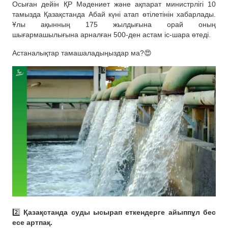
Осыған дейін ҚР Мәдениет және ақпарат министрлігі 10
тамызда Қазақстанда Абай күні атап өтілетінін хабарлады.
Ұлы ақынның 175 жылдығына орай оның
шығармашылығына арналған 500-ден астам іс-шара өтеді.
Астаналықтар тамашаладыңыздар ма?😍
2️⃣
Қазақстанда суды ысырап еткендерге айыппұл бес
есе артпақ.