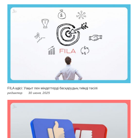
FILA әдісі: Уақыт пен міндеттерді басқарудың тиімді тәсілі
редактор
30 июня, 2025