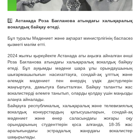
3️⃣
Астанада Роза Бағланова атындағы халықаралық
вокалдық байқау өтеді.
Бұл туралы Мәдениет және ақпарат министрлігінің баспасөз
қызметі мәлім етті.
2024 жылғы қыркүйекте Астанада аты аңызға айналған әнші
Роза Бағланова атындағы халықаралық вокалдық байқау
өтеді. Бұл ауқымды мәдени шара ұлы орындаушының
шығармашылығын насихаттауға, сондай-ақ ұлттық және
әлемдік мәдениет пен өнердің үздік дәстүрлерін
жаңғыртуға, дамытуға бағытталған. Байқау талантты жас
вокалистерді әлемге танытып, оларды қолдау үшін маңызды
алаңға айналады.
Байқауға республикалық, халықаралық және телевизиялық
вокалдық конкурстардың қатысушыларын, сондай-ақ
мәдениет және өнер саласындағы жоғары оқу
орындарының студенттерін қоса алғанда, 18-35 жас
аралығындағы эстрадалық жанрдағы вокалистер
шақырылады.