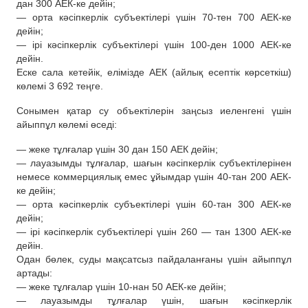
дан 300 АЕК-ке дейін;
— орта кәсіпкерлік субъектілері үшін 70-тен 700 АЕК-ке
дейін;
— ірі кәсіпкерлік субъектілері үшін 100-ден 1000 АЕК-ке
дейін.
Еске сала кетейік, елімізде АЕК (айлық есептік көрсеткіш)
көлемі 3 692 теңге.
Сонымен қатар су объектілерін заңсыз иеленгені үшін
айыппұл көлемі өседі:
— жеке тұлғалар үшін 30 дан 150 АЕК дейін;
— лауазымды тұлғалар, шағын кәсіпкерлік субъектілерінен
немесе коммерциялық емес ұйымдар үшін 40-тан 200 АЕК-
ке дейін;
— орта кәсіпкерлік субъектілері үшін 60-тан 300 АЕК-ке
дейін;
— ірі кәсіпкерлік субъектілері үшін 260 — тан 1300 АЕК-ке
дейін.
Одан бөлек, суды мақсатсыз пайдаланғаны үшін айыппұл
артады:
— жеке тұлғалар үшін 10-нан 50 АЕК-ке дейін;
— лауазымды тұлғалар үшін, шағын кәсіпкерлік