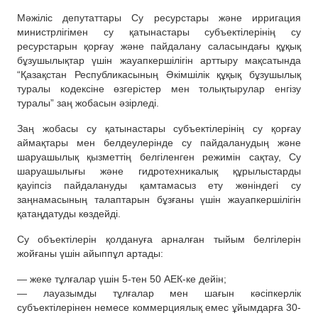
Мәжіліс депутаттары Су ресурстары және ирригация
министрлігімен су қатынастары субъектілерінің су
ресурстарын қорғау және пайдалану саласындағы құқық
бұзушылықтар үшін жауапкершілігін арттыру мақсатында
“Қазақстан Республикасының Әкімшілік құқық бұзушылық
туралы кодексіне өзгерістер мен толықтырулар енгізу
туралы” заң жобасын әзірледі.
Заң жобасы су қатынастары субъектілерінің су қорғау
аймақтары мен белдеулерінде су пайдаланудың және
шаруашылық қызметтің белгіленген режимін сақтау, Су
шаруашылығы және гидротехникалық құрылыстарды
қауіпсіз пайдалануды қамтамасыз ету жөніндегі су
заңнамасының талаптарын бұзғаны үшін жауапкершілігін
қатаңдатуды көздейді.
Су объектілерін қолдануға арналған тыйым белгілерін
жойғаны үшін айыппұл артады:
— жеке тұлғалар үшін 5-тен 50 АЕК-ке дейін;
— лауазымды тұлғалар мен шағын кәсіпкерлік
субъектілерінен немесе коммерциялық емес ұйымдарға 30-