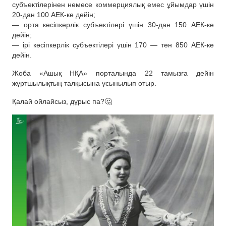
субъектілерінен немесе коммерциялық емес ұйымдар үшін
20-дан 100 АЕК-ке дейін;
— орта кәсіпкерлік субъектілері үшін 30-дан 150 АЕК-ке
дейін;
— ірі кәсіпкерлік субъектілері үшін 170 — тен 850 АЕК-ке
дейін.
Жоба «Ашық НҚА» порталында 22 тамызға дейін
жұртшылықтың талқысына ұсынылып отыр.
Қалай ойлайсыз, дұрыс па?🤔