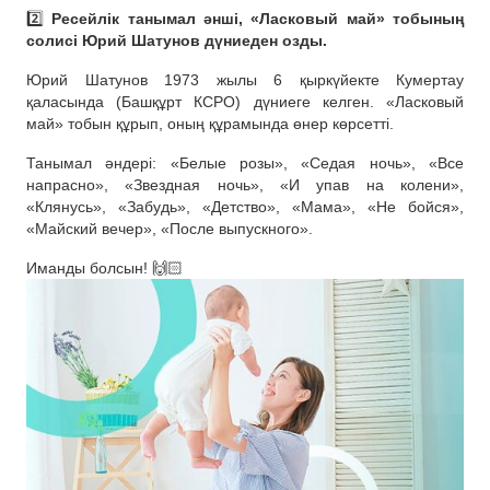
2️⃣
Ресейлік танымал әнші, «Ласковый май» тобының
солисі Юрий Шатунов дүниеден озды.
Юрий Шатунов 1973 жылы 6 қыркүйекте Кумертау
қаласында (Башқұрт КСРО) дүниеге келген. «Ласковый
май» тобын құрып, оның құрамында өнер көрсетті.
Танымал әндері: «Белые розы», «Седая ночь», «Все
напрасно», «Звездная ночь», «И упав на колени»,
«Клянусь», «Забудь», «Детство», «Мама», «Не бойся»,
«Майский вечер», «После выпускного».
Иманды болсын! 🙌🏻