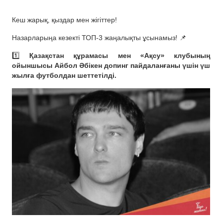
Кеш жарық, қыздар мен жігіттер!
Назарларыңа кезекті ТОП-3 жаңалықты ұсынамыз! 📌
1️⃣
Қазақстан құрамасы мен «Ақсу» клубының
ойыншысы Айбол Әбікен допинг пайдаланғаны үшін үш
жылға футболдан шеттетілді.