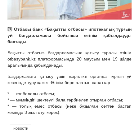
3️⃣
Отбасы банк «Бақытты отбасы» ипотекалық тұрғын
үй бағдарламасы бойынша өтінім қабылдауды
бастады.
Бақытты отбасы» бағдарламасына қатысу туралы өтінім
otbasybank.kz платформасында 20 маусым мен 19 шілде
аралығында қабылданады.
Бағдарламаға қатысу үшін жергілікті органда тұрғын үй
кезегінде тұру қажет. Өтінім бере алатын санаттар:
* — көпбалалы отбасы;
* — мүмкіндігі шектеулі бала тәрбиелеп отырған отбасы;
* — толық емес отбасы (неке бұзылған сәттен бастап
кемінде 3 жыл өтуі керек).
новости