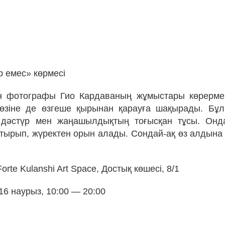
р емес» көрмесі
зин фотографы Гио Кардаваның жұмыстары көрерме
і өзіне де өзгеше қырынан қарауға шақырады. Бұ
 дәстүр мен жаңашылдықтың тоғысқан тұсы. Онда
атырып, жүректен орын алады. Сондай-ақ өз алдына 
orte Kulanshi Art Space, Достық көшесі, 8/1
 16 наурыз, 10:00 — 20:00