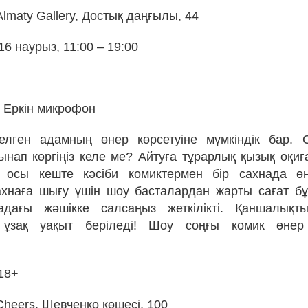
Almaty Gallery, Достық даңғылы, 44
16 наурыз, 11:00 – 19:00
Еркін микрофон
елген адамның өнер көрсетуіне мүмкіндік бар. С
сынап көргіңіз келе ме? Айтуға тұрарлық қызық оқи
осы кеште кәсіби комиктермен бір сахнада өн
хнаға шығу үшін шоу басталардан жарты сағат бұр
адағы жәшікке салсаңыз жеткілікті. Қаншалықты 
ұзақ уақыт беріледі! Шоу соңғы комик өнер
 18+
Cheers, Шевченко көшесі, 100