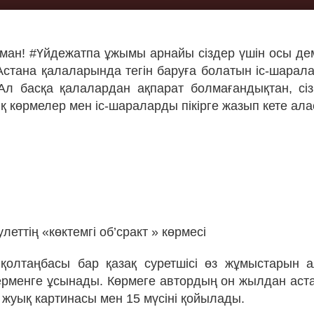
рман! #Үйдежатпа ұжымы арнайы сіздер үшін осы де
стана қалаларында тегін баруға болатын іс-шарал
л басқа қалалардан ақпарат болмағандықтан, сіз 
қ көрмелер мен іс-шараларды пікірге жазып кете ала
леттің «көктемгі об’сракт » көрмесі
қолтаңбасы бар қазақ суретшісі өз жұмыстарын 
рменге ұсынады. Көрмеге автордың он жылдан аст
 жуық картинасы мен 15 мүсіні қойылады.