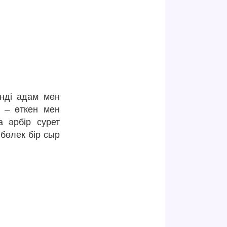
нді адам мен
л – өткен мен
 әрбір сурет
бөлек бір сыр