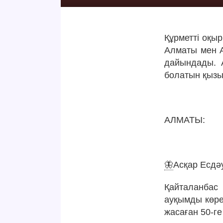
Құрметті оқы
Алматы мен А
дайындады. А
болатын қызы
АЛМАТЫ:
🦋
Асқар Есдәу
Қайталанбас 
ауқымды көре
жасаған 50-ге