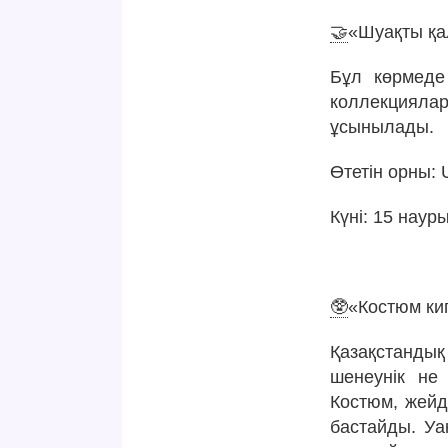
🤝
«Шуақты қа
Бұл көрмеде
коллекцияла
ұсынылады.
Өтетін орны: 
Күні: 15 науры
🥸
«Костюм ки
Қазақстандық
шенеунік не 
Костюм, жейд
бастайды. Уа