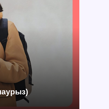
наурыз)