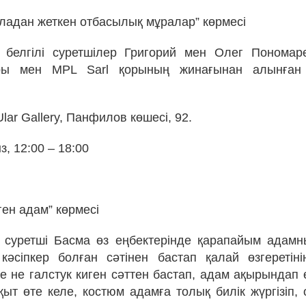
ладан жеткен отбасылық мұралар” көрмесі
 белгілі суретшілер Григорий мен Олег Пономар
ры мен MPL Sarl қорының жинағынан алынған
Ular Gallery, Панфилов көшесі, 92.
з, 12:00 – 18:00
ген адам” көрмесі
 суретші Басма өз еңбектерінде қарапайым адамн
кәсіпкер болған сәтінен бастап қалай өзгеретіні
е не галстук киген сәттен бастап, адам ақырындап ө
қыт өте келе, костюм адамға толық билік жүргізіп,