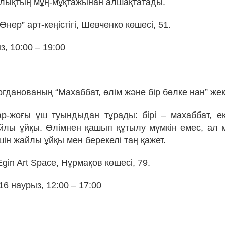
лықтың мұң-мұқтажынан алшақтатады.
Өнер” арт-кеңістігі, Шевченко көшесі, 51.
з, 10:00 – 19:00
гданованың “Махаббат, өлім және бір бөлке нан” жек
р-жоғы үш туындыдан тұрады: бірі – махаббат, екі
айлы ұйқы. Өлімнен қашып құтылу мүмкін емес, ал 
шін жайлы ұйқы мен берекелі таң қажет.
Egin Art Space, Нұрмақов көшесі, 79.
 16 наурыз, 12:00 – 17:00