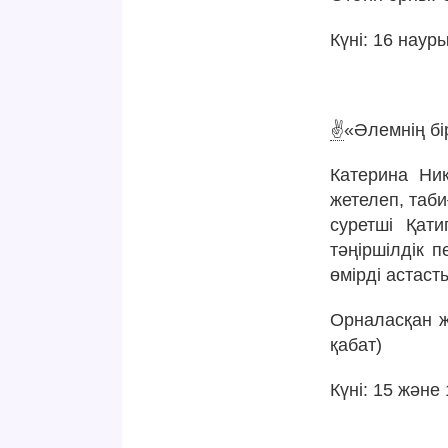
Күні: 16 науры
✌️
«Әлемнің бір
Катерина Ник
жетелеп, таб
суретші Қат
тәңіршілдік 
өмірді астас
Орналасқан же
қабат)
Күні: 15 және