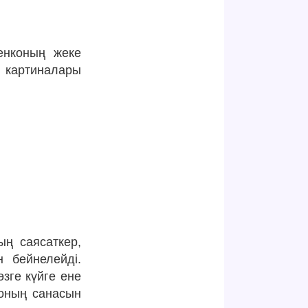
енконың жеке
 картиналары
ың саясаткер,
н бейнелейді.
зге күйге ене
 оның санасын