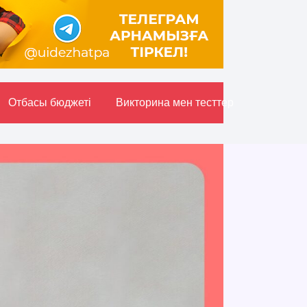
Отбасы бюджетi
Викторина мен тесттер