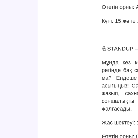
Өтетін орны: 
Күні: 15 және 
💪
STANDUP – 
Мұнда кез к
ретінде бақ 
ма? Ендеше 
асығыңыз! Са
жазып, сахн
соншалықты 
жалғасады.
Жас шектеуі:
Өтетін орны: 