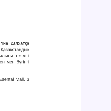
гіне саяхатқа
 Қазақстандық
ылығы ежелгі
н мен бүгінгі
sentai Mall, 3