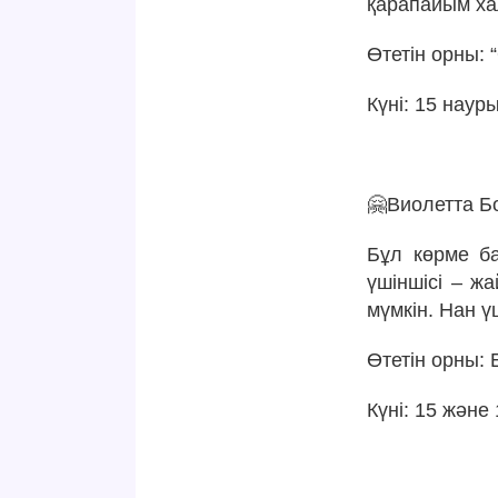
қарапайым ха
Өтетін орны: “
Күні: 15 науры
🤗Виолетта Бо
Бұл көрме ба
үшіншісі – ж
мүмкін. Нан ү
Өтетін орны: 
Күні: 15 және