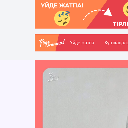
Үйде жатпа
Күн жаңал