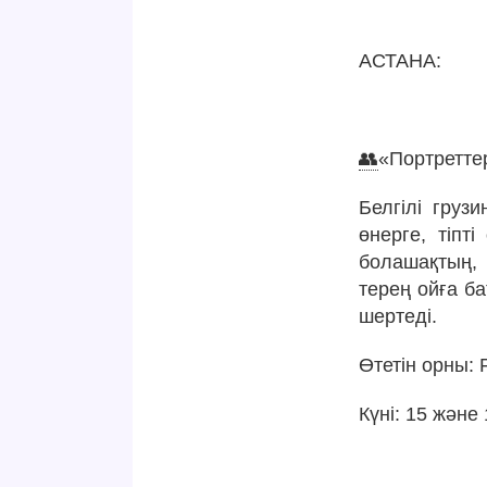
АСТАНА:
👥
«Портретте
Белгілі гру
өнерге, тіпт
болашақтың,
терең ойға б
шертеді.
Өтетін орны: F
Күні: 15 және