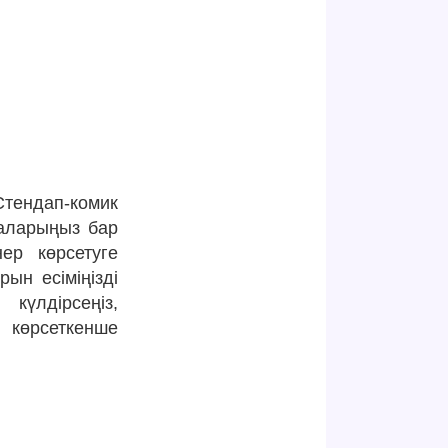
тендап-комик
ғаларыңыз бар
ер көрсетуге
ын есіміңізді
күлдірсеңіз,
 көрсеткенше