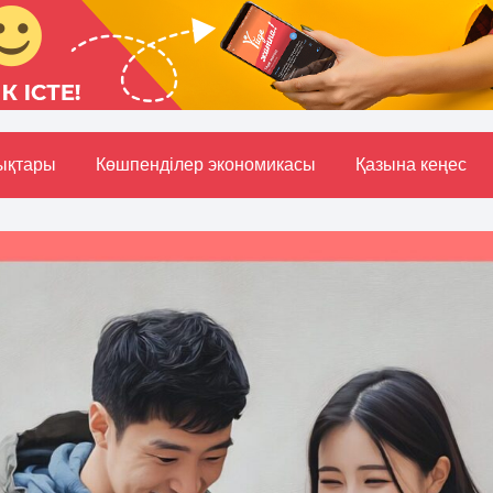
ықтары
Көшпенділер экономикасы
Қазына кеңес