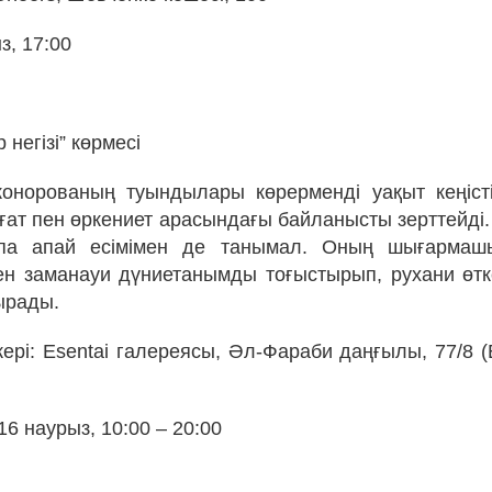
з, 17:00
 негізі” көрмесі
онорованың туындылары көрерменді уақыт кеңісті
иғат пен өркениет арасындағы байланысты зерттейді.
ипа апай есімімен де танымал. Оның шығармаш
пен заманауи дүниетанымды тоғыстырып, рухани өтке
тырады.
рі: Esentai галереясы, Әл-Фараби даңғылы, 77/8 (E
 16 наурыз, 10:00 – 20:00