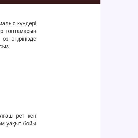
малыс күндері
ар топтамасын
өз өңіріңізде
сыз.
алғаш рет кең
ам уақыт бойы