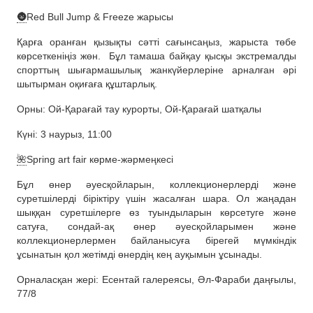
🌚
Red Bull Jump & Freeze жарысы
Қарға оранған қызықты сәтті сағынсаңыз, жарыста төбе
көрсеткеніңіз жөн.
Бұл тамаша байқау қысқы экстремалды
спорттың шығармашылық жанкүйерлеріне арналған әрі
шытырман оқиғаға құштарлық.
Орны: Ой-Қарағай тау курорты, Ой-Қарағай шатқалы
Күні: 3 наурыз, 11:00
🌺
Spring art fair көрме-жәрмеңкесі
Бұл өнер әуесқойларын, коллекционерлерді және
суретшілерді біріктіру үшін жасалған шара. Ол жаңадан
шыққан суретшілерге өз туындыларын көрсетуге және
сатуға, сондай-ақ өнер әуесқойларымен және
коллекционерлермен байланысуға бірегей мүмкіндік
ұсынатын қол жетімді өнердің кең ауқымын ұсынады.
Орналасқан жері: Есентай галереясы, Әл-Фараби даңғылы,
77/8