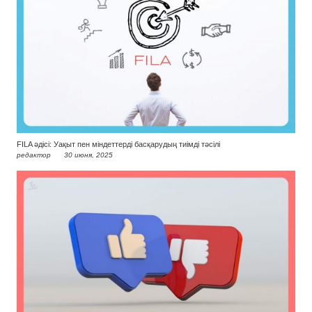
FILA әдісі: Уақыт пен міндеттерді басқарудың тиімді тәсілі
редактор
30 июня, 2025