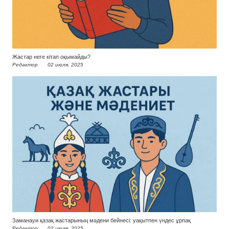
Жастар неге кітап оқымайды?
Редактор
02 июля, 2025
Заманауи қазақ жастарының мәдени бейнесі: уақытпен үндес ұрпақ
Редактор
02 июля, 2025