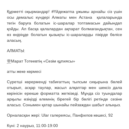
Құрметті оқырмандар! #Үйдежатпа ұжымы арнайы сіз үшін
осы демалыс күндері Алматы мен Астана
қалаларында
тегін баруға болатын іс-шаралар топтамасын дайындап
қойды. Ал басқа қалалардан ақпарат болмағандықтан, сен
өз өңіріңде болатын қызықты іс-шараларды пікірде бөлісе
аласың.
АЛМАТЫ:
🌸
Марат Тотеевтің «Сезім құпиясы»
атты жеке көрмесі
Суретші көрерменді табиғаттың тылсым сиқырына бөлей
отырып, асқар таулар, жасыл алқаптар мен шексіз дала
көрінісін ерекше форматта жеткізеді. Мұнда сіз туындалар
арқылы өзіңізді әлемнің бірегей бір бөлігі ретінде сезіне
аласыз. Сонымен қатар шынайы пейзаждан шабыт алыңыз.
Орналасқан жері: Ular галереясы, Панфилов көшесі, 92
Күні: 2 наурыз, 11:00-19:00