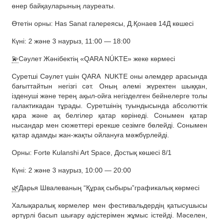
өнер байқауларының лауреаты.
Өтетін орны: Has Sanat галереясы, Д.Қонаев 14Д көшесі
Күні: 2 және 3 наурыз, 11:00 — 18:00
💫
Сәулет Жәнібектің «QARA NÚKTE» жеке көрмесі
Суретші Сәулет үшін QARA NUKTE оны әлемдер арасында
бағыттайтын негізгі сәт. Оның әлемі жүректен шыққан,
ізденуші және терең ақыл-ойға негізделген бейнелерге толы
галактикадан тұрады. Суретшінің туындысында абсолюттік
қара және ақ белгілер қатар көрінеді. Сонымен қатар
нысандар мен сюжеттері ерекше сезімге бөлейді. Сонымен
қатар адамды жан-жақты ойлануға мәжбүрлейді.
Орны: Forte Kulanshi Art Space, Достық көшесі 8/1
Күні: 2 және 3 наурыз, 10:00 — 20:00
🌿
Дарья Швалеваның “Құрақ сыбыры”графикалық көрмесі
Халықаралық көрмелер мен фестивальдердің қатысушысы
әртүрлі басып шығару әдістерімен жұмыс істейді. Мәселен,