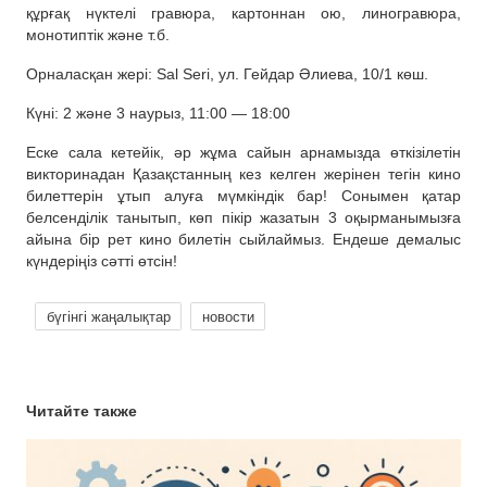
құрғақ нүктелі гравюра, картоннан ою, линогравюра,
монотиптік және т.б.
Орналасқан жері: Sal Seri, ул. Гейдар Әлиева, 10/1 көш.
Күні: 2 және 3 наурыз, 11:00 — 18:00
Еске сала кетейік, әр жұма сайын арнамызда өткізілетін
викторинадан Қазақстанның кез келген жерінен тегін кино
билеттерін ұтып алуға мүмкіндік бар! Сонымен қатар
белсенділік танытып, көп пікір жазатын 3 оқырманымызға
айына бір рет кино билетін сыйлаймыз. Ендеше демалыс
күндеріңіз сәтті өтсін!
бүгінгі жаңалықтар
новости
Читайте также