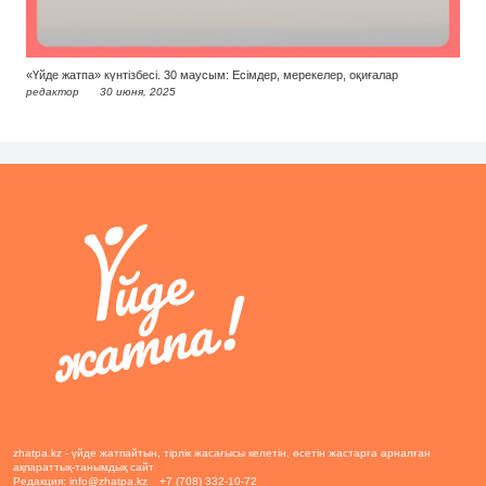
«Үйде жатпа» күнтізбесі. 30 маусым: Есімдер, мерекелер, оқиғалар
редактор
30 июня, 2025
zhatpa.kz - үйде жатпайтын, тірлік жасағысы келетін, өсетін жастарға арналған
ақпараттық-танымдық сайт
Редакция:
info@zhatpa.kz
+7 (708) 332-10-72