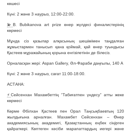
көшесі
Күні: 2 және 3 наурыз, 12:00-22:00.
💫
B. Bubikanova art prize өнер жүлдесі финалистерінің
көрмесі
Мұнда сіз қазылар алқасының шешімімен таңдалған
жұмыстармен танысып қана қоймай, қай өнер туындысы
Қастеев мұражайының қорына енгізілетінін де білесіз.
Орналасқан жері: Aspan Gallery, Әл-Фараби даңғылы, 140 А
Күні: 2 және 3 наурыз, сағат 11:00-18:00.
АСТАНА:
⚡️
Сейсенхан Махамбеттің “Табиғатпен үндесу” атты жеке
көрмесі
Көрме Әбілхан Қастеев пен Орал Таңсықбаевтың 120
жылдығына арналған. Махамбет Сейсенхан – Өнер
академиясының академигі, Қазақстанның еңбек сіңірген
қайраткері. Көптеген кәсіби марапаттардың иегері және