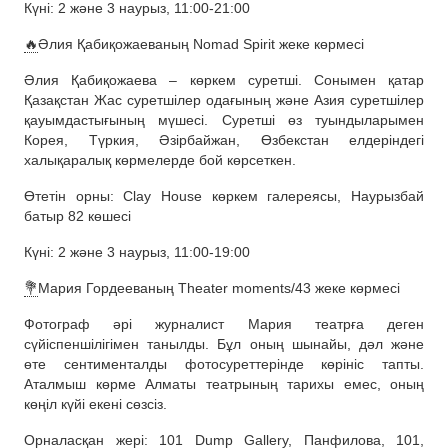
Күні: 2 және 3 наурыз, 11:00-21:00
🔥
Әлия Қабиқожаеваның Nomad Spirit жеке көрмесі
Әлия Қабиқожаева – көркем суретші. Сонымен қатар
Қазақстан Жас суретшілер одағының және Азия суретшілер
қауымдастығының мүшесі. Суретші өз туындыларымен
Корея, Түркия, Әзірбайжан, Өзбекстан елдеріндегі
халықаралық көрмелерде бой көрсеткен.
Өтетін орны: Clay House көркем галереясы, Наурызбай
батыр 82 көшесі
Күні: 2 және 3 наурыз, 11:00-19:00
💐
Мария Гордееваның Theater moments/43 жеке көрмесі
Фотограф әрі журналист Мария театрға деген
сүйіспеншілігімен танылды. Бұл оның шынайы, дәл және
өте сентименталды фотосуреттерінде көрініс тапты.
Аталмыш көрме Алматы театрының тарихы емес, оның
көңіл күйі екені сөзсіз.
Орналасқан жері: 101 Dump Gallery, Панфилова, 101,