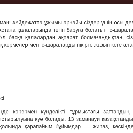
рман! #Үйдежатпа ұжымы арнайы сіздер үшін осы де
стана қалаларында тегін баруға болатын іс-шарал
л басқа қалалардан ақпарат болмағандықтан, сіз 
қ көрмелер мен іс-шараларды пікірге жазып кете ала
сі
сінде көрермен күнделікті тұрмыстағы заттардың
стырылуына куә болады. 13 заманауи қазақстанды
 қолында қарапайым бұйымдар — жиһаз, кескіндем