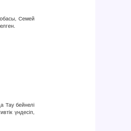
жобасы, Семей
елген.
да Тау бейнелі
втік үндесіп,