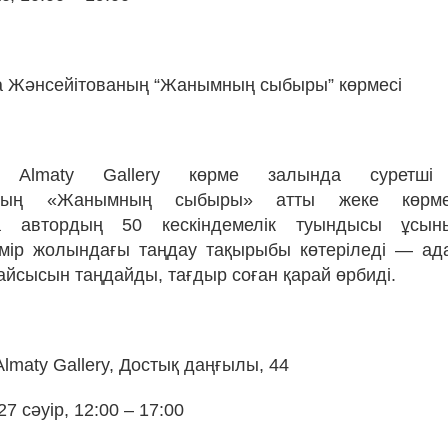
 Жәнсейітованың “Жанымның сыбыры” көрмесі
ы Almaty Gallery көрме залында суретші 
ваның «Жанымның сыбыры» атты жеке көрме
а автордың 50 кескіндемелік туындысы ұсын
мір жолындағы таңдау тақырыбы көтеріледі — ад
айсысын таңдайды, тағдыр соған қарай өрбиді.
Almaty Gallery, Достық даңғылы, 44
27 сәуір, 12:00 – 17:00