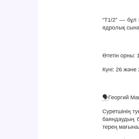
⠀
“T1/2” — бұл
ядролық сына
⠀
Өтетін орны: 
Күні: 26 және 
🗣
Георгий Ма
Суретшінің ту
баяндаудың б
терең мағына