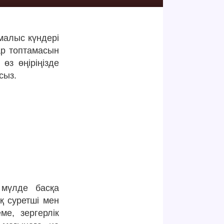
малыс күндері
ар топтамасын
өз өңіріңізде
сыз.
 мүлде басқа
қ суретші мен
е, зергерлік