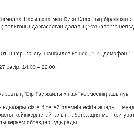
 Камилла Нарышева мен Вики Кларктың бірлескен 
қ полигонында жасалған далалық жазбаларға негізд
101 Dump Gallery, Панфилов көшесі, 101, домофон 1
27 сәуір, 14:00 – 22:00
каровтың “Бір Тау жайлы хикая” көрмесінің ашылуы
ындылары сізге бірегей әлемнің есігін ашады – мұн
асты кейіпкеріне айналып, абстракция мен фигурати
лы көркем образдар тудырады.