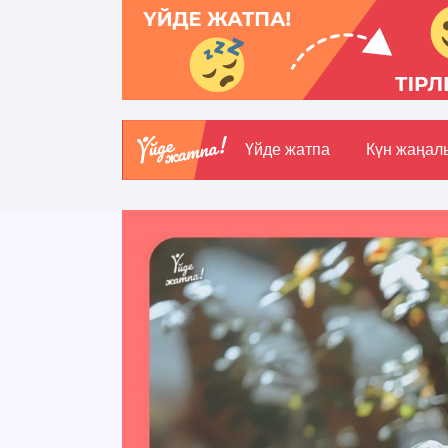
Үйде жатпа
Күн жаңал