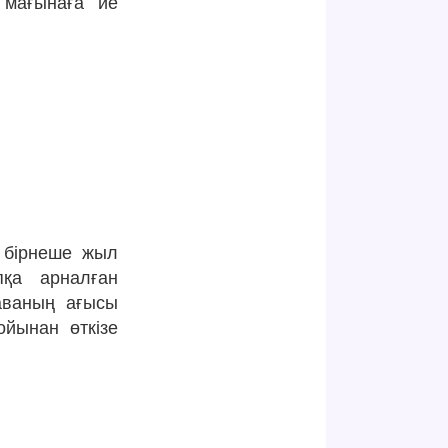
 мағынаға ие
а бірнеше жыл
пқа арналған
аваның ағысы
ойынан өткізе