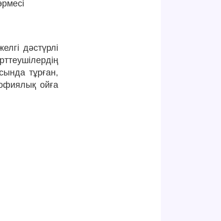
өрмесі
елгі дәстүрлі
рттеушілердің
сында тұрған,
софиялық ойға