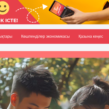
ықтары
Көшпенділер экономикасы
Қазына кеңес