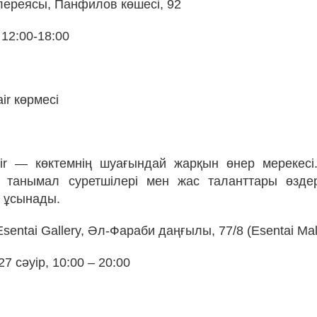
алереясы, Панфилов көшесі, 92
, 12:00-18:00
air көрмесі
air — көктемнің шуағындай жарқын өнер мерекес
 танымал суретшілері мен жас таланттары өздер
 ұсынады.
Esentai Gallery, Әл-Фараби даңғылы, 77/8 (Esentai Mall
27 сәуір, 10:00 – 20:00