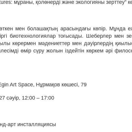
tures: мұраны, қолөнерді және экологияны зерттеу” к
өткен мен болашақтың арасындағы көпір. Мұнда еж
зіргі биотехнологиялар тоғысады. Шеберлер мен зе
қылы көрермен мәдениеттер мен дәуірлердің қиылы
йлесімді өмір сүру жолын іздейтін көркем әрі фило
Egin Art Space, Нұрмақов көшесі, 79
27 сәуір, 12:00 – 17:00
аунд-арт инсталляциясы