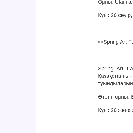
Орны: Ular г
Күні: 26 сәуір
👀
Spring Art F
⠀
Spring Art F
Қазақстанның
туындыларын
Өтетін орны: 
Күні: 26 және 