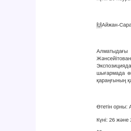
🙌
Айжан-Сара
⠀
Алматыдағ
Жәнсейіто
Экспозицияд
шығармада ө
қараңғының қ
⠀
Өтетін орны: 
Күні: 26 және 