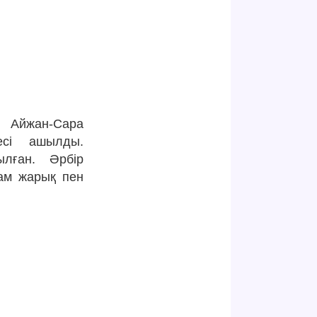
Айжан-Сара
сі ашылды.
ылған. Әрбір
ам жарық пен