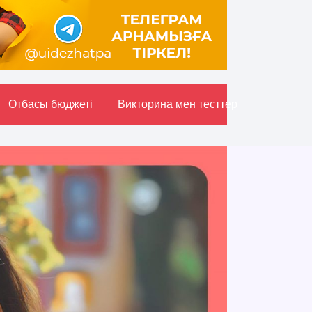
Отбасы бюджетi
Викторина мен тесттер