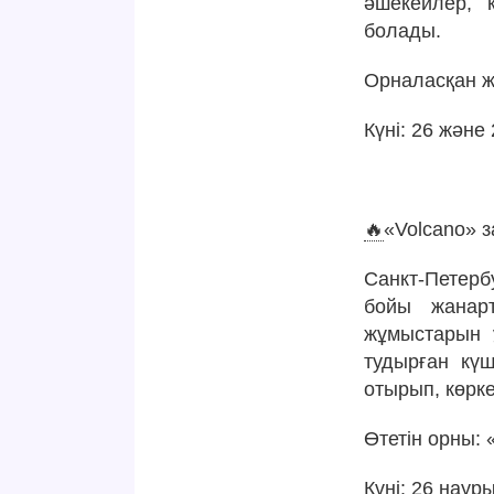
әшекейлер, 
болады.
Орналасқан же
Күні: 26 және 
🔥
«Volcano» 
Санкт-Петерб
бойы жанарт
жұмыстарын 
тудырған күш
отырып, көрк
Өтетін орны: 
Күні: 26 науры