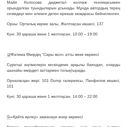
Майя Колосова диджитал коллаж техникасымен
орындалған туындыларын ұсынады. Мұнда автордың терең
сезімдері мен әлемге деген ерекше көзқарасы бейнеленген.
Орны: Орталық көрме залы, Желтоқсан көшесі, 137
Күні: 30 қараша және 1 желтоқсан, 10:00 – 19:00
🤝
Фатима Өмірдің “Сары жол» атты жеке көрмесі
Суретші әңгімелерін кескіндеме арқылы баяндап, оларды
шынайы өмірдегі заттармен толықтырады.
Орналасқан жері: 101 Dump галереясы, Панфилов көшесі,
101
Күні: 30 қараша және 1 желтоқсан, 14:00 – 22:00
🥳
«Қайта өрлеу» заманауи өнер көрмесі