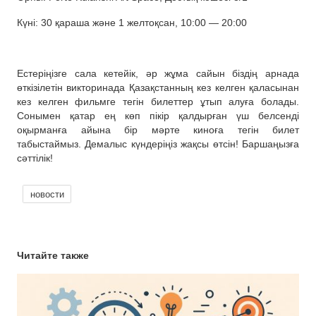
Күні: 30 қараша және 1 желтоқсан, 10:00 — 20:00
Естеріңізге сала кетейік, әр жұма сайын біздің арнада
өткізілетін викторинада Қазақстанның кез келген қаласынан
кез келген фильмге тегін билеттер ұтып алуға болады.
Сонымен қатар ең көп пікір қалдырған үш белсенді
оқырманға айына бір мәрте киноға тегін билет
табыстаймыз. Демалыс күндеріңіз жақсы өтсін! Баршаңызға
сәттілік!
новости
Читайте также