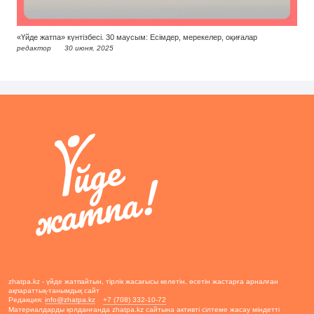
«Үйде жатпа» күнтізбесі. 30 маусым: Есімдер, мерекелер, оқиғалар
редактор
30 июня, 2025
zhatpa.kz - үйде жатпайтын, тірлік жасағысы келетін, өсетін жастарға арналған
ақпараттық-танымдық сайт
Редакция:
info@zhatpa.kz
+7 (708) 332-10-72
Материалдарды қолданғанда zhatpa.kz сайтына активті сілтеме жасау міндетті