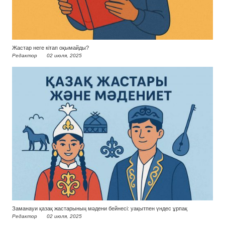
Жастар неге кітап оқымайды?
Редактор
02 июля, 2025
Заманауи қазақ жастарының мәдени бейнесі: уақытпен үндес ұрпақ
Редактор
02 июля, 2025