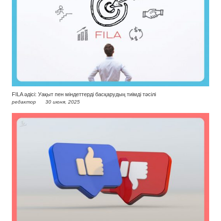
FILA әдісі: Уақыт пен міндеттерді басқарудың тиімді тәсілі
редактор
30 июня, 2025