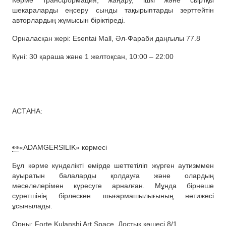
Көрме трансформация, жаңару, ішкі және сыртқы
шекараларды еңсеру сынды тақырыптарды зерттейтін
авторлардың жұмысын біріктіреді.
Орналасқан жері: Esentai Mall, Әл-Фараби даңғылы 77.8
Күні: 30 қараша және 1 желтоқсан, 10:00 – 22:00
АСТАНА:
👀
«ADAMGERSILIK» көрмесі
Бұл көрме күнделікті өмірде шеттетіліп жүрген аутизммен
ауыратын балаларды қолдауға және олардың
мәселелерімен күресуге арналған. Мұнда бірнеше
суретшінің бірлескен шығармашылығының нәтижесі
ұсынылады.
Орны: Forte Kulanshi Art Space, Достық көшесі 8/1