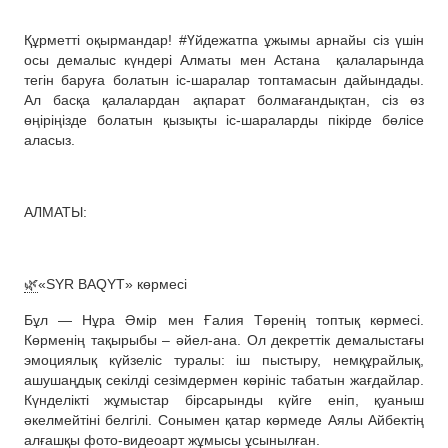
Құрметті оқырмандар! #Үйдежатпа ұжымы арнайы сіз үшін
осы демалыс күндері Алматы мен Астана
қалаларында
тегін баруға болатын іс-шаралар топтамасын дайындады.
Ал басқа қалалардан ақпарат болмағандықтан, сіз өз
өңіріңізде болатын қызықты іс-шараларды пікірде бөлісе
аласыз.
АЛМАТЫ:
🌿
«SYR BAQYT» көрмесі
Бұл — Нұра Әмір мен Ғалия Төренің топтық көрмесі.
Көрменің тақырыбы – әйел-ана. Ол декреттік демалыстағы
эмоциялық күйзеліс туралы: іш пыстыру, немқұрайлық,
ашушаңдық секілді сезімдермен көрініс табатын жағдайлар.
Күнделікті жұмыстар бірсарынды күйге еніп, қуаныш
әкелмейтіні белгілі. Сонымен қатар көрмеде Аялы Айбектің
алғашқы фото-видеоарт жұмысы ұсынылған.