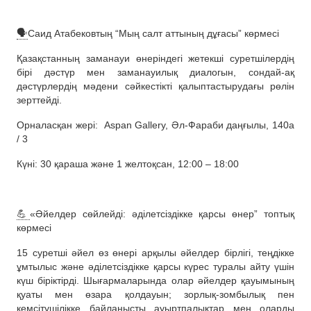
🗣
Саид Атабековтың “Мың салт аттының дұғасы” көрмесі
Қазақстанның заманауи өнеріндегі жетекші суретшілердің
бірі дәстүр мен заманауилық диалогын, сондай-ақ
дәстүрлердің мәдени сәйкестікті қалыптастырудағы рөлін
зерттейді.
Орналасқан жері:
Aspan Gallery, Әл-Фараби даңғылы, 140а
/ 3
Күні: 30 қараша және 1 желтоқсан, 12:00 – 18:00
💪
«Әйелдер сөйлейді: әділетсіздікке қарсы өнер” топтық
көрмесі
15 суретші әйел өз өнері арқылы әйелдер бірлігі, теңдікке
ұмтылыс және әділетсіздікке қарсы күрес туралы айту үшін
күш біріктірді. Шығармаларында олар әйелдер қауымының
қуаты мен өзара қолдауын; зорлық-зомбылық пен
кемсітушілікке байланысты ауыртпалықтар мен оларды