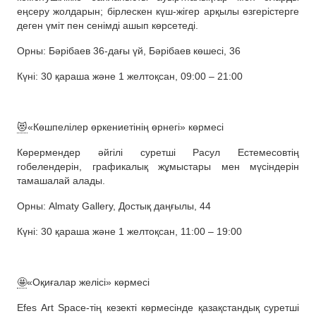
еңсеру жолдарын; бірлескен күш-жігер арқылы өзгерістерге
деген үміт пен сенімді ашып көрсетеді.
Орны: Бәрібаев 36-дағы үй, Бәрібаев көшесі, 36
Күні: 30 қараша және 1 желтоқсан, 09:00 – 21:00
😻
«Көшпелілер өркениетінің өрнегі» көрмесі
Көрермендер әйгілі суретші Расул Естемесовтің
гобелендерін, графикалық жұмыстары мен мүсіндерін
тамашалай алады.
Орны: Almaty Gallery, Достық даңғылы, 44
Күні: 30 қараша және 1 желтоқсан, 11:00 – 19:00
🤩
«Оқиғалар желісі» көрмесі
Efes Art Space-тің кезекті көрмесінде қазақстандық суретші