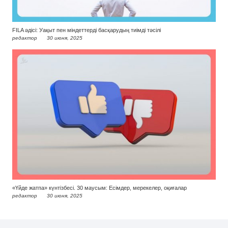
FILA әдісі: Уақыт пен міндеттерді басқарудың тиімді тәсілі
редактор
30 июня, 2025
«Үйде жатпа» күнтізбесі. 30 маусым: Есімдер, мерекелер, оқиғалар
редактор
30 июня, 2025