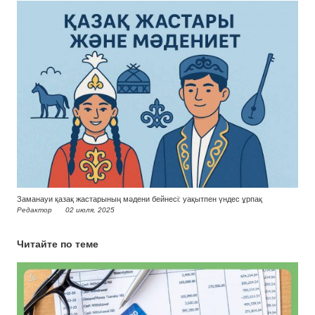
Заманауи қазақ жастарының мәдени бейнесі: уақытпен үндес ұрпақ
Редактор
02 июля, 2025
Читайте по теме