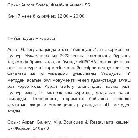
Орны: Aurora Space, Жамбыл көшесі, 55
Күні: 7 және 8 қыркүйек, 12:00 – 20:00
✨
«Үміт шуағы» көрмесі
Aspan Gallery алаңында өтетін “Үміт шуағы” атты көрмесінде
Гүлнұр Мұқажанованың 2023 жылы Гонконгтағы бұрынғы
тоқыма фабрикасында, ал бүгінде Mill6CHAT арт-кеңістігінде
өткізілген суретші көрмесіне арнайы әзірленген қол киізінен
жасалған ең ірі туындысы ұсынылады. Ұзындығы 16
метрден асатын бұл монументті кенеп Қазақстанда алғаш
рет көрсетіледі. Aspan Gallery алаңындағы көрме үшін
Гүлнұр өзінің 16 метрлік киіз суретінің жалғасын жасап
шығарды. Галереяның периметрі бойынша кеңістікті
қамтитын жаңа инсталляцияның ұзындығы 41 метрден
асады.
Орын: Aspan Gallery, Villa Boutiques & Restaurants кешені,
Әл-Фараби, 140а / 3