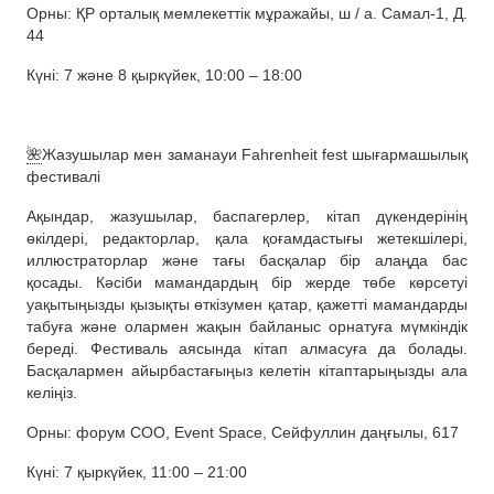
Орны: ҚР орталық мемлекеттік мұражайы, ш / а. Самал-1, Д.
44
Күні: 7 және 8 қыркүйек, 10:00 – 18:00
🌺
Жазушылар мен заманауи Fahrenheit fest шығармашылық
фестивалі
Ақындар, жазушылар, баспагерлер, кітап дүкендерінің
өкілдері, редакторлар, қала қоғамдастығы жетекшілері,
иллюстраторлар және тағы басқалар бір алаңда бас
қосады. Кәсіби мамандардың бір жерде төбе көрсетуі
уақытыңызды қызықты өткізумен қатар, қажетті мамандарды
табуға және олармен жақын байланыс орнатуға мүмкіндік
береді. Фестиваль аясында кітап алмасуға да болады.
Басқалармен айырбастағыңыз келетін кітаптарыңызды ала
келіңіз.
Орны: форум СОО, Event Space, Сейфуллин даңғылы, 617
Күні: 7 қыркүйек, 11:00 – 21:00