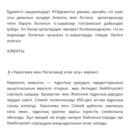
Құрметті оқырмандар! #Үйдежатпа ұжымы арнайы сіз үшін
осы демалыс күндері Алматы мен Астана
қалаларында
тегін баруға болатын іс-шаралар топтамасын дайындап
қойды. Ал басқа қалалардан ақпарат болмағандықтан, сіз өз
өңіріңізде болатын қызықты іс-шараларды пікірде бөлісе
аласыз.
АЛМАТЫ:
🌷
«Хиросима мен Нагасакиді еске алу» көрмесі
Көрменің мақсаты — ядролық қарудың зардаптарының
ауыртпалығын көрсете отырып, жер бетіндегі бейбітшілікті
сақтауға шақыру. Қазақстан мен Жапония ядролық қарудан
зардап шекті. Семей полигонында 450-ден астам ядролық
сынақ өткізілді. Хиросима мен Семей қайғылы оқиғаның
ғана емес, ядролық қауіпке қарсы күрестің символына
айналды. Бұл жағдай екі елдің халқын байланыстырады әрі
бейбітшілікті сақтаудың маңыздылығын еске салады.