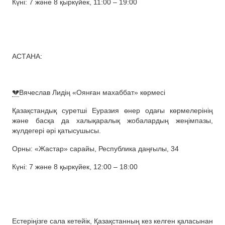
Күні: 7 және 8 қыркүйек, 11:00 – 19:00
АСТАНА:
💔
Вячеслав Лидің «Оянған махаббат» көрмесі
Қазақстандық суретші Еуразия өнер одағы көрмелерінің
және басқа да халықаралық жобалардың жеңімпазы,
жүлдегері әрі қатысушысы.
Орны: «Жастар» сарайы, Республика даңғылы, 34
Күні: 7 және 8 қыркүйек, 12:00 – 18:00
Естеріңізге сала кетейік, Қазақстанның кез келген қаласынан