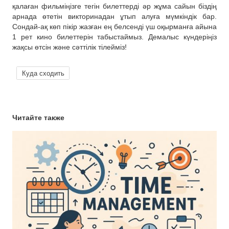
қалаған фильміңізге тегін билеттерді әр жұма сайын біздің
арнада өтетін викторинадан ұтып алуға мүмкіндік бар.
Сондай-ақ көп пікір жазған ең белсенді үш оқырманға айына
1 рет кино билеттерін табыстаймыз. Демалыс күндеріңіз
жақсы өтсін және сәттілік тілейміз!
Куда сходить
Читайте также