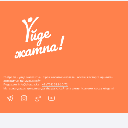
zhatpa.kz - үйде жатпайтын, тірлік жасағысы келетін, өсетін жастарға арналған
ақпараттық-танымдық сайт
Редакция:
info@zhatpa.kz
+7 (708) 332-10-72
Материалдарды қолданғанда zhatpa.kz сайтына активті сілтеме жасау міндетті