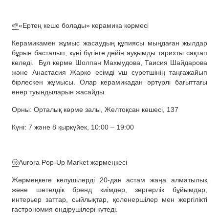
🌱
«Ертең кеше болады» керамика көрмесі
Керамикамен жұмыс жасаудың құпиясы мыңдаған жылдар
бұрын басталып, күні бүгінге дейін ауқымды тарихты сақтап
келеді.
Бұл көрме Шолпан Махмудова, Таисия Шайдарова
және Анастасия Жарко есімді үш суретшінің таңғажайып
бірлескен жұмысы. Олар керамикадан әртүрлі бағыттағы
өнер туындыларын жасайды.
Орны: Орталық көрме залы, Желтоқсан көшесі, 137
Күні: 7 және 8 қыркүйек, 10:00 – 19:00
🌝
Aurora Pop-Up Market жәрмеңкесі
Жәрмеңкеге келушілерді 20-дан астам жаңа алматылық
және шетелдік бренд киімдер, зергерлік бұйымдар,
интерьер заттар, сыйлықтар, қолөнершілер мен жергілікті
гастрономия өндірушілері күтеді.