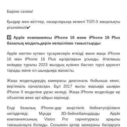
Бәріне сәлем!
Қыздар мен жігіттер, назарларыңа кезекті ТОП-3 жаңалықты
ұсынамыз!✔️
1️⃣ Apple компаниясы iPhone 16 және iPhone 16 Plus
базалық модельдерін көпшілікке таныстырды
Apple көптен күткен тұсаукесерін өткізді және жаңа iPhone
16 мен iPhone 16 Plus нұсқаларын ұсынды. Аталмыш
өнімдер туралы 2023 жылдың күзінен бастап түрлі қауесет
тарады және ол шындыққа жанасты.
Жаңа модельдердің камерасы диагональ бойынша емес,
вертикаль орналасқан. Бұл 2017 жылы жарыққа шыққан
iPhone X моделіне ұқсас келеді. Жаңа iPhone моделінде әр
объектив жеке әрі айқын көрінеді.
Енді базалық iPhone-дар кеңістіктік бейнетүсірілімге
негізделеді. Мұнда 3D-бейнебаяндарды Apple
компаниясының Vision Pro гарнитурасы арқылы
тамашалауға болады. Сонымен қатар камераны басқаруға