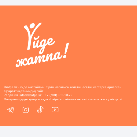
zhatpa.kz - үйде жатпайтын, тірлік жасағысы келетін, өсетін жастарға арналған
ақпараттық-танымдық сайт
Редакция:
info@zhatpa.kz
+7 (708) 332-10-72
Материалдарды қолданғанда zhatpa.kz сайтына активті сілтеме жасау міндетті