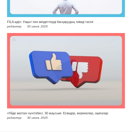
FILA әдісі: Уақыт пен міндеттерді басқарудың тиімді тәсілі
редактор
30 июня, 2025
«Үйде жатпа» күнтізбесі. 30 маусым: Есімдер, мерекелер, оқиғалар
редактор
30 июня, 2025