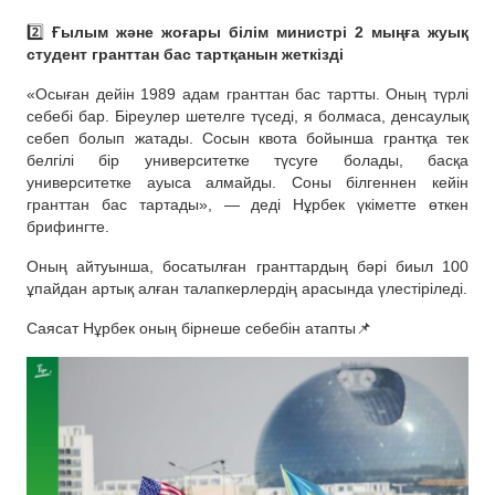
2️⃣
Ғылым және жоғары білім министрі 2 мыңға жуық
студент гранттан бас тартқанын жеткізді
«Осыған дейін 1989 адам гранттан бас тартты. Оның түрлі
себебі бар. Біреулер шетелге түседі, я болмаса, денсаулық
себеп болып жатады. Сосын квота бойынша грантқа тек
белгілі бір университетке түсуге болады, басқа
университетке ауыса алмайды. Соны білгеннен кейін
гранттан бас тартады», — деді Нұрбек үкіметте өткен
брифингте.
Оның айтуынша, босатылған гранттардың бәрі биыл 100
ұпайдан артық алған талапкерлердің арасында үлестіріледі.
Саясат Нұрбек оның бірнеше себебін атапты📌