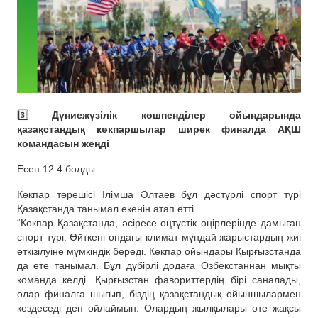
3️⃣
Дүниежүзілік көшпенділер ойындарында
қазақстандық көкпаршылар ширек финалда АҚШ
командасын жеңді
Есеп 12:4 болды.
Көкпар төрешісі Ілімша Әлтаев бұл дәстүрлі спорт түрі
Қазақстанда танымал екенін атап өтті.
“Көкпар Қазақстанда, әсіресе оңтүстік өңірлерінде дамыған
спорт түрі. Өйткені ондағы климат мұндай жарыстардың жиі
өткізілуіне мүмкіндік береді. Көкпар ойындары Қырғызстанда
да өте танымал. Бұл дүбірлі додаға Өзбекстаннан мықты
команда келді. Қырғызстан фавориттердің бірі саналады,
олар финалға шығып, біздің қазақстандық ойыншылармен
кездеседі деп ойлаймын. Олардың жылқылары өте жақсы