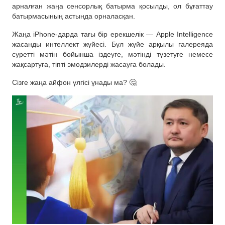
арналған жаңа сенсорлық батырма қосылды, ол бұғаттау
батырмасының астында орналасқан.
Жаңа iPhone-дарда тағы бір ерекшелік — Apple Intelligence
жасанды интеллект жүйесі. Бұл жүйе арқылы галереяда
суретті мәтін бойынша іздеуге, мәтінді түзетуге немесе
жақсартуға, тіпті эмодзилерді жасауға болады.
Сізге жаңа айфон үлгісі ұнады ма? 🤔