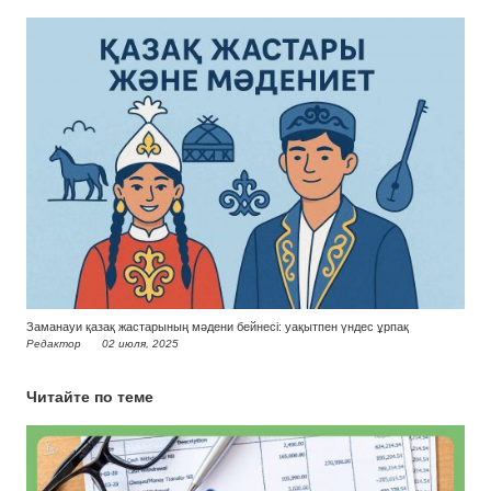
Заманауи қазақ жастарының мәдени бейнесі: уақытпен үндес ұрпақ
Редактор
02 июля, 2025
Читайте по теме