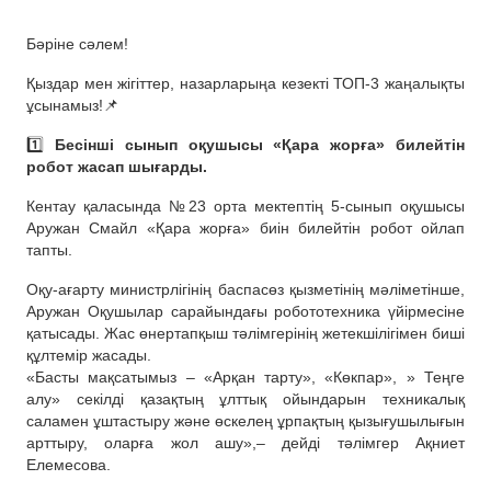
Бәріне сәлем!
Қыздар мен жігіттер, назарларыңа кезекті ТОП-3 жаңалықты
ұсынамыз!📌
1️⃣
Бесінші сынып оқушысы «Қара жорға» билейтін
робот жасап шығарды.
Кентау қаласында №23 орта мектептің 5-сынып оқушысы
Аружан Смайл «Қара жорға» биін билейтін робот ойлап
тапты.
Оқу-ағарту министрлігінің баспасөз қызметінің мәліметінше,
Аружан Оқушылар сарайындағы робототехника үйірмесіне
қатысады. Жас өнертапқыш тәлімгерінің жетекшілігімен биші
құлтемір жасады.
«Басты мақсатымыз – «Арқан тарту», «Көкпар», » Теңге
алу» секілді қазақтың ұлттық ойындарын техникалық
саламен ұштастыру және өскелең ұрпақтың қызығушылығын
арттыру, оларға жол ашу»,– дейді тәлімгер Ақниет
Елемесова.