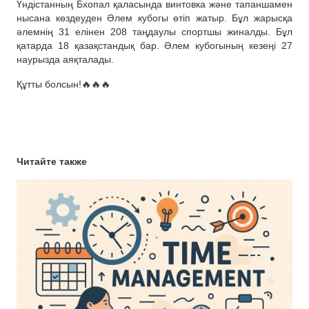
Үндістанның Бхопал қаласында винтовка және тапаншамен
нысана көздеуден Әлем кубогы өтіп жатыр. Бұл жарысқа
әлемнің 31 елінен 208 таңдаулы спортшы жиналды. Бұл
қатарда 18 қазақстандық бар. Әлем кубогының кезеңі 27
наурызда аяқталады.
Құтты болсын!🔥🔥🔥
Читайте также