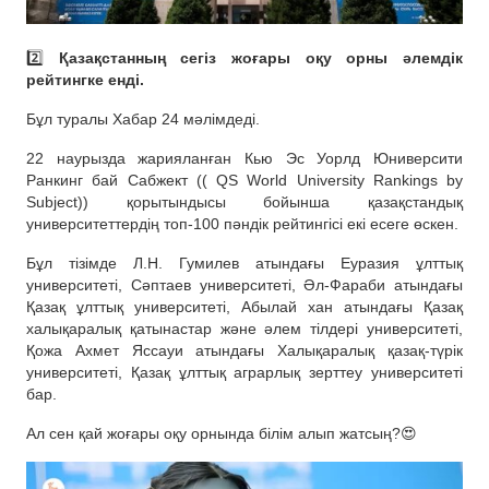
2️⃣
Қазақстанның сегіз жоғары оқу орны әлемдік
рейтингке енді.
Бұл туралы Хабар 24 мәлімдеді.
22 наурызда жарияланған Кью Эс Уорлд Юниверсити
Ранкинг бай Сабжект (( QS World University Rankings by
Subject)) қорытындысы бойынша қазақстандық
университеттердің топ-100 пәндік рейтингісі екі есеге өскен.
Бұл тізімде Л.Н. Гумилев атындағы Еуразия ұлттық
университеті, Сәптаев университеті, Әл-Фараби атындағы
Қазақ ұлттық университеті, Абылай хан атындағы Қазақ
халықаралық қатынастар және әлем тілдері университеті,
Қожа Ахмет Яссауи атындағы Халықаралық қазақ-түрік
университеті, Қазақ ұлттық аграрлық зерттеу университеті
бар.
Ал сен қай жоғары оқу орнында білім алып жатсың?😍