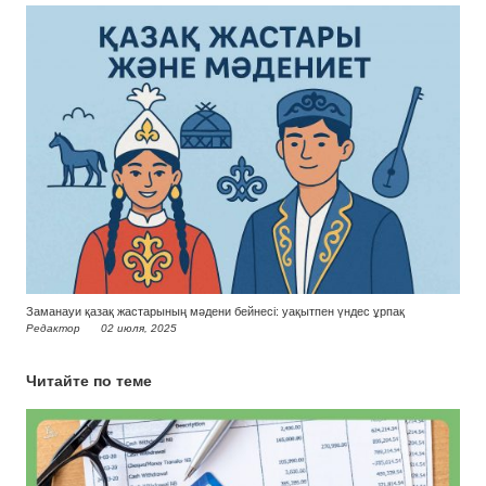
Заманауи қазақ жастарының мәдени бейнесі: уақытпен үндес ұрпақ
Редактор
02 июля, 2025
Читайте по теме