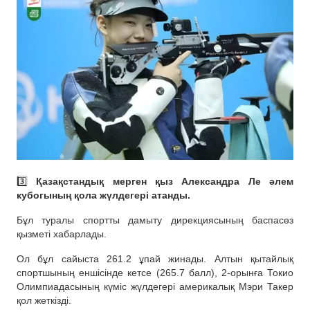
3️⃣
Қазақстандық мерген қыз Александра Ле әлем
кубогының қола жүлдегері атанды.
Бұл туралы спортты дамыту дирекциясының баспасөз
қызметі хабарлады.
Ол бұл сайыста 261.2 ұпай жинады. Алтын қытайлық
спортшының еншісінде кетсе (265.7 балл), 2-орынға Токио
Олимпиадасының күміс жүлдегері америкалық Мэри Такер
қол жеткізді.