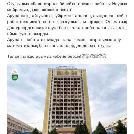
Оқушы қыз «Қара жорға» билейтін ерекше роботты Наурыз
мейрамында көпшілікке көрсетті.
Аружанның айтуынша, үйірмеге алғаш қатысқаннан кейін
робототехникаға деген қызығушылығы артқан. Ол ұлттық
дәстүрлерді насихаттауға бағытталған жоба жасағысы келіп,
ойын жүзеге асырды.
Аружан робототехникада ғана емес, жаратылыстану –
математикалық бағыттағы пәндерден де озат оқушы.
Талантты жастарымыз көбейе берсін!👏🏻👏🏻👏🏻