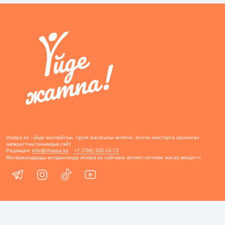
zhatpa.kz - үйде жатпайтын, тірлік жасағысы келетін, өсетін жастарға арналған
ақпараттық-танымдық сайт
Редакция:
info@zhatpa.kz
+7 (708) 332-10-72
Материалдарды қолданғанда zhatpa.kz сайтына активті сілтеме жасау міндетті