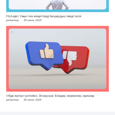
FILA әдісі: Уақыт пен міндеттерді басқарудың тиімді тәсілі
редактор
30 июня, 2025
«Үйде жатпа» күнтізбесі. 30 маусым: Есімдер, мерекелер, оқиғалар
редактор
30 июня, 2025