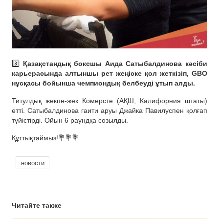
3️⃣
Қазақстандық боксшы Аида Сатыбалдинова кәсіби
карьерасында алтыншы рет жеңіске қол жеткізіп, GBO
нұсқасы бойынша чемпиондық белбеуді ұтып алды.
Титулдық жекпе-жек Комерсте (АҚШ, Калифорния штаты)
өтті. Сатыбалдинова гаити аруы Джайка Павилуспен қолғап
түйістірді. Ойын 6 раундқа созылды.
Құттықтаймыз!💐💐💐
новости
Читайте также