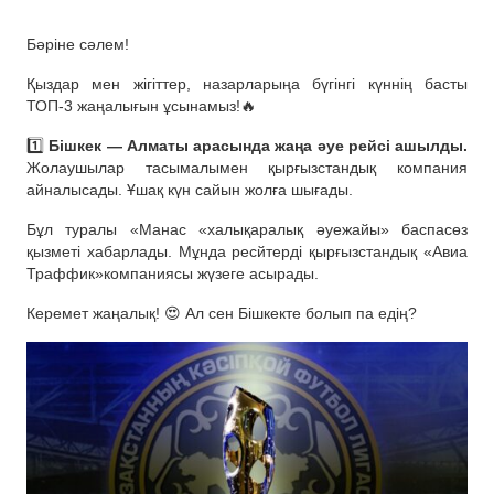
Бәріне сәлем!
Қыздар мен жігіттер, назарларыңа бүгінгі күннің басты
ТОП-3 жаңалығын ұсынамыз!🔥
1️⃣
Бішкек — Алматы арасында жаңа әуе рейсі ашылды.
Жолаушылар тасымалымен қырғызстандық компания
айналысады. Ұшақ күн сайын жолға шығады.
Бұл туралы «Манас «халықаралық әуежайы» баспасөз
қызметі хабарлады. Мұнда ресйтерді қырғызстандық «Авиа
Траффик»компаниясы жүзеге асырады.
Керемет жаңалық! 😍 Ал сен Бішкекте болып па едің?