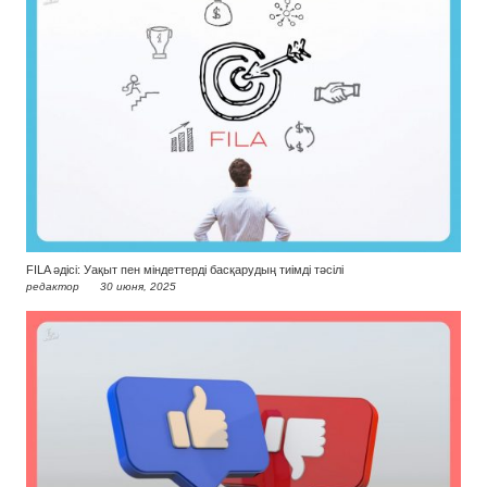
FILA әдісі: Уақыт пен міндеттерді басқарудың тиімді тәсілі
редактор
30 июня, 2025