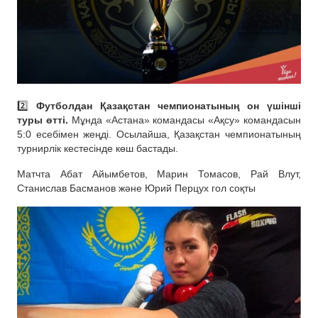
2️⃣
Футболдан Қазақстан чемпионатының он үшінші
туры өтті.
Мұнда «Астана» командасы «Ақсу» командасын
5:0 есебімен жеңді. Осылайша, Қазақстан чемпионатының
турнирлік кестесінде көш бастады.
Матчта Абат Айымбетов, Марин Томасов, Рай Влут,
Станислав Басманов және Юрий Перцух гол соқты