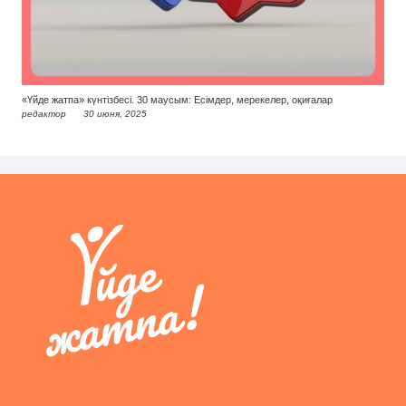
«Үйде жатпа» күнтізбесі. 30 маусым: Есімдер, мерекелер, оқиғалар
редактор
30 июня, 2025