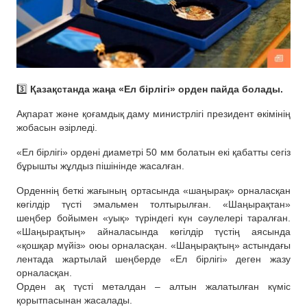
3️⃣
Қазақстанда жаңа «Ел бірлігі» орден пайда болады.
Ақпарат және қоғамдық даму министрлігі президент өкімінің
жобасын әзірледі.
«Ел бірлігі» ордені диаметрі 50 мм болатын екі қабатты сегіз
бұрышты жұлдыз пішінінде жасалған.
Орденнің беткі жағының ортасында «шаңырақ» орналасқан
көгілдір түсті эмальмен толтырылған. «Шаңырақтан»
шеңбер бойымен «уық» түріндегі күн сәулелері таралған.
«Шаңырақтың» айналасында көгілдір түстің аясында
«қошқар мүйіз» оюы орналасқан. «Шаңырақтың» астындағы
лентада жартылай шеңберде «Ел бірлігі» деген жазу
орналасқан.
Орден ақ түсті металдан – алтын жалатылған күміс
қорытпасынан жасалады.