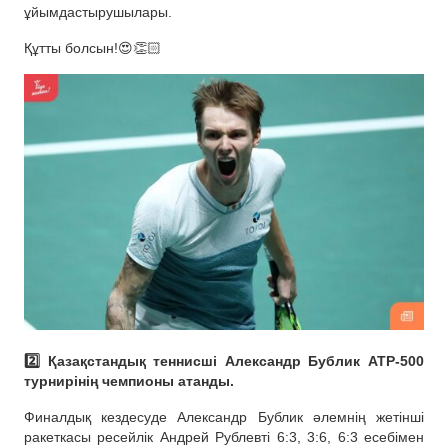
ұйымдастырушылары.
Құтты болсын!😍👏🏻
2️⃣ Қазақстандық теннисші Александр Бублик ATP-500
турнирінің чемпионы атанды.
Финалдық кездесуде Александр Бублик әлемнің жетінші
ракеткасы ресейлік Андрей Рублевті 6:3, 3:6, 6:3 есебімен