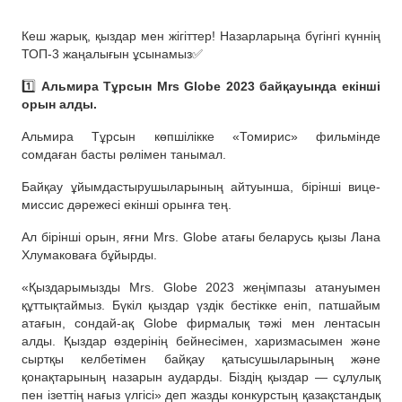
Кеш жарық, қыздар мен жігіттер! Назарларыңа бүгінгі күннің
ТОП-3 жаңалығын ұсынамыз✅
1️⃣
Альмира Тұрсын Mrs Globe 2023 байқауында екінші
орын алды.
Альмира Тұрсын көпшілікке «Томирис» фильмінде
сомдаған басты рөлімен танымал.
Байқау ұйымдастырушыларының айтуынша, бірінші вице-
миссис дәрежесі екінші орынға тең.
Ал бірінші орын, яғни Mrs. Globe атағы беларусь қызы Лана
Хлумаковаға бұйырды.
«Қыздарымызды Mrs. Globe 2023 жеңімпазы атануымен
құттықтаймыз. Бүкіл қыздар үздік бестікке еніп, патшайым
атағын, сондай-ақ Globe фирмалық тәжі мен лентасын
алды. Қыздар өздерінің бейнесімен, харизмасымен және
сыртқы келбетімен байқау қатысушыларының және
қонақтарының назарын аударды. Біздің қыздар — сұлулық
пен ізеттің нағыз үлгісі» деп жазды конкурстың қазақстандық