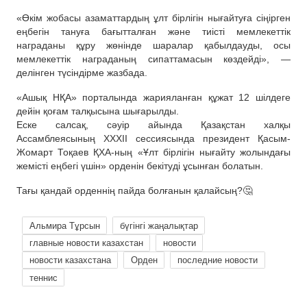
«Өкім жобасы азаматтардың ұлт бірлігін нығайтуға сіңірген
еңбегін тануға бағытталған және тиісті мемлекеттік
награданы құру жөнінде шаралар қабылдауды, осы
мемлекеттік награданың сипаттамасын көздейді», —
делінген түсіндірме жазбада.
«Ашық НҚА» порталында жарияланған құжат 12 шілдеге
дейін қоғам талқысына шығарылды.
Еске салсақ, сәуір айында Қазақстан халқы
Ассамблеясының ХХХІІ сессиясында президент Қасым-
Жомарт Тоқаев ҚХА-ның «Ұлт бірлігін нығайту жолындағы
жемісті еңбегі үшін» орденін бекітуді ұсынған болатын.
Тағы қандай орденнің пайда болғанын қалайсың?🤔
Альмира Тұрсын
бүгінгі жаңалықтар
главные новости казахстан
новости
новости казахстана
Орден
последние новости
теннис