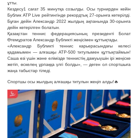
ұтты.
Кездесу1 сағат 35 минутқа созылды. Осы турнирден кейін
Бублик ATP Live рейтингінде рекордтық 27-орынға көтерілді.
Бұған дейін Александр 2022 жылдың ақпанында 30-орынға
дейін көтерілген болатын.
Қазақстан теннис федерациясының президенті Болат
Өтемұратов Александр Бубликті жеңісімен құттықтады.
«Александр Бубликті теннис карьерасындағы келесі
қадамымен — алғашқы ATP-500 титулымен құттықтаймын!
Саша өзі үшін және елімізде теннистің дамуыүшін ірі жеңіске
жетіп, өскелең ұрпаққа үлгі болды», — деген ол спортшыға
жаңа табыстар тіледі.
Спортшы осы жылдың алғашқы титулын жеңіп алды!🔥