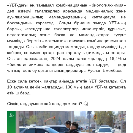
«ҰБТ-дағы ең танымал комбинацияның «биология-химия»
деп өзгеруі талапкерлер арасында медициналық және
ауылшаруашылық мамандықтарының көптаңдауға ие
болғандығын көрсетеді. Соңғы бірнеше жылда ҰБТ-ның
барлық кезеңдерінде талапкерлер инженерлік, құрылыс,
педагогикалық және басқа да мамандықтарға түсуге
мүмкіндік беретін «математика-физика» комбинациясын көп
таңдады. Осы комбинацияда мамандық таңдау мүмкіндігі де
көбірек, сонымен қатар гранттар алу ықтималдығы жоғары.
Осыған қарамастан, 2024 жылы талапкерлердің 18,4%-ы
«биология-химия» пәндерін таңдауды жөн көрді», — деді
ұлттық тестілеу орталығының директоры Руслан Емелбаев.
Еске сала кетсек, қаңтар айында өтетін ҰБТ басталды. Ол
10 ақпанға дейін жалғасады. 136 мың адам ҰБТ-ға қатысуға
өтініш берді.
Сіздің таңдауыңыз қай пәндерге түсті? 🤔