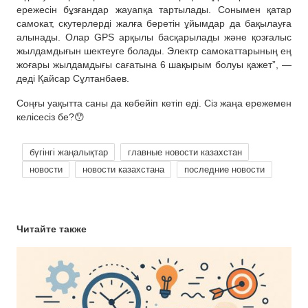
ережесін бұзғандар жауапқа тартылады. Сонымен қатар
самокат, скутерлерді жалға беретін ұйымдар да бақылауға
алынады. Олар GPS арқылы басқарылады және қозғалыс
жылдамдығын шектеуге болады. Электр самокаттарының ең
жоғары жылдамдығы сағатына 6 шақырым болуы қажет”, —
деді Қайсар Сұлтанбаев.
Соңғы уақытта саны да көбейіп кетіп еді. Сіз жаңа ережемен
келісесіз бе?😯
бүгінгі жаңалықтар
главные новости казахстан
новости
новости казахстана
последние новости
Читайте также