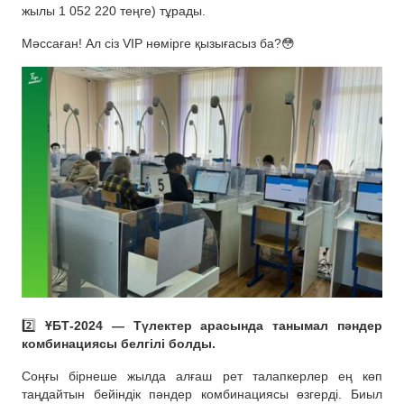
жылы 1 052 220 теңге) тұрады.
Мәссаған! Ал сіз VIP нөмірге қызығасыз ба?😳
2️⃣
ҰБТ-2024 — Түлектер арасында танымал пәндер
комбинациясы белгілі болды.
Соңғы бірнеше жылда алғаш рет талапкерлер ең көп
таңдайтын бейіндік пәндер комбинациясы өзгерді. Биыл