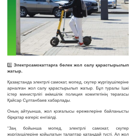
3️⃣
Электрсамокаттарға бөлек жол салу қарастырылып
жатыр.
Қазақстанда электрлі самокат, мопед, скутер жүргізушілеріне
арналған жол салу қарастырылып жатыр. Бұл туралы Ішкі
істер министрлігі әкімшілік полиция комитетінің төрағасы
Қайсар Сұлтанбаев хабарлады.
Оның айтуынша, жол қозғалысы ережелеріне байланысты
бірқатар өзгеріс енгізілді.
“Заң бойынша мопед, электрлі самокат, скутер
жүргізушілеріне қойылатын талаптар қатаңдай түсті. Ал жол