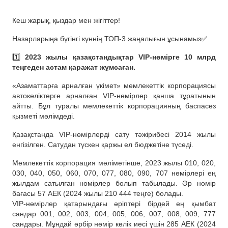
Кеш жарық, қыздар мен жігіттер!
Назарларыңа бүгінгі күннің ТОП-3 жаңалығын ұсынамыз✅
1️⃣
2023 жылы қазақстандықтар VIP-нөмірге 10 млрд
теңгеден астам қаражат жұмсаған.
«Азаматтарға арналған үкімет» мемлекеттік корпорациясы
автокөліктерге арналған VIP-нөмірлер қанша тұратынын
айтты. Бұл туралы мемлекеттік корпорацияның баспасөз
қызметі мәлімдеді.
Қазақстанда VIP-нөмірлерді сату тәжірибесі 2014 жылы
енгізілген. Сатудан түскен қаржы ел бюджетіне түседі.
Мемлекеттік корпорация мәліметінше, 2023 жылы 010, 020,
030, 040, 050, 060, 070, 077, 080, 090, 707 нөмірлері ең
жылдам сатылған нөмірлер болып табылады. Әр нөмір
бағасы 57 АЕК (2024 жылы 210 444 теңге) болады.
VIP-нөмірлер қатарындағы әріптері бірдей ең қымбат
сандар 001, 002, 003, 004, 005, 006, 007, 008, 009, 777
сандары. Мұндай әрбір нөмір көлік иесі үшін 285 АЕК (2024