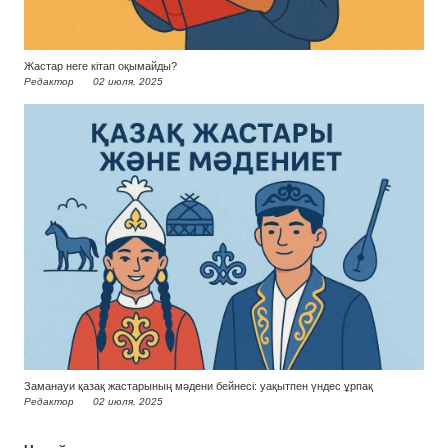
Жастар неге кітап оқымайды?
Редактор
02 июля, 2025
Заманауи қазақ жастарының мәдени бейнесі: уақытпен үндес ұрпақ
Редактор
02 июля, 2025