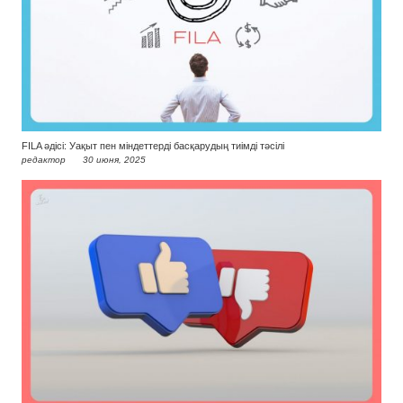
FILA әдісі: Уақыт пен міндеттерді басқарудың тиімді тәсілі
редактор
30 июня, 2025