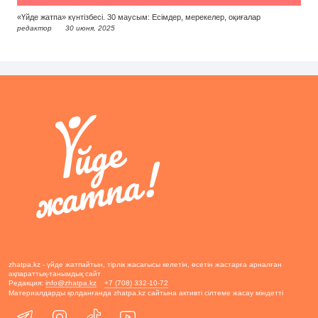
«Үйде жатпа» күнтізбесі. 30 маусым: Есімдер, мерекелер, оқиғалар
редактор
30 июня, 2025
zhatpa.kz - үйде жатпайтын, тірлік жасағысы келетін, өсетін жастарға арналған
ақпараттық-танымдық сайт
Редакция:
info@zhatpa.kz
+7 (708) 332-10-72
Материалдарды қолданғанда zhatpa.kz сайтына активті сілтеме жасау міндетті