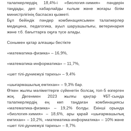
талапкерлердің 18,4%-і «биология-химия» пәндерін
таңдады, деп хабарлайды ғылым және жоғары білім
министрлігінің баспасөз қызметі.
Бұл бейіндік пәндер комбинациясымен талапкерлер
медицина, педагогика, ауыл шаруашылығы, ветеринария
және т.б. бағыттарға оқуға түсе алады.
Сонымен қатар алғашқы бестікте
«математика-физика» – 16,9%,
«математика-информатика» – 11,7%,
«шет тілі-дүниежүзі тарихы» – 9,4%
«шығармашылық емтихан» – 9,3% бар.
Өткен жылғы мәліметтерге сүйенетін болсақ, топ-5 өзгерген
жоқ. Дегенмен 2023 жылғы қаңтар ҰБТ-сында
талапкерлердің ең көп таңдаған комбинациясы
«математика-физика» – 19,2% болды. Екінші орында
«биология-химия» – 18,6%, ары қарай «шығармашылық
емтихан» – 10,2%, «математика-информатика» – 10% және
«шет тілі-дүниежүзі тарихы» – 8,7%.