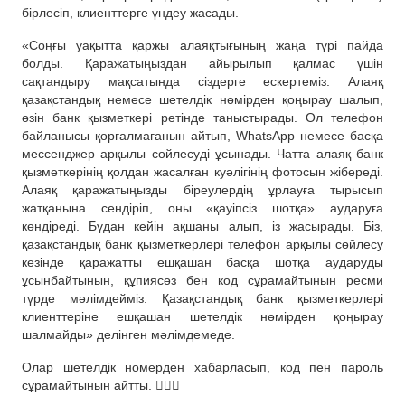
бірлесіп, клиенттерге үндеу жасады.
«Соңғы уақытта қаржы алаяқтығының жаңа түрі пайда
болды. Қаражатыңыздан айырылып қалмас үшін
сақтандыру мақсатында сіздерге ескертеміз. Алаяқ
қазақстандық немесе шетелдік нөмірден қоңырау шалып,
өзін банк қызметкері ретінде таныстырады. Ол телефон
байланысы қорғалмағанын айтып, WhatsApp немесе басқа
мессенджер арқылы сөйлесуді ұсынады. Чатта алаяқ банк
қызметкерінің қолдан жасалған куәлігінің фотосын жібереді.
Алаяқ қаражатыңызды біреулердің ұрлауға тырысып
жатқанына сендіріп, оны «қауіпсіз шотқа» аударуға
көндіреді. Бұдан кейін ақшаны алып, із жасырады. Біз,
қазақстандық банк қызметкерлері телефон арқылы сөйлесу
кезінде қаражатты ешқашан басқа шотқа аударуды
ұсынбайтынын, құпиясөз бен код сұрамайтынын ресми
түрде мәлімдейміз. Қазақстандық банк қызметкерлері
клиенттеріне ешқашан шетелдік нөмірден қоңырау
шалмайды» делінген мәлімдемеде.
Олар шетелдік номерден хабарласып, код пен пароль
сұрамайтынын айтты. ☝🏻📌