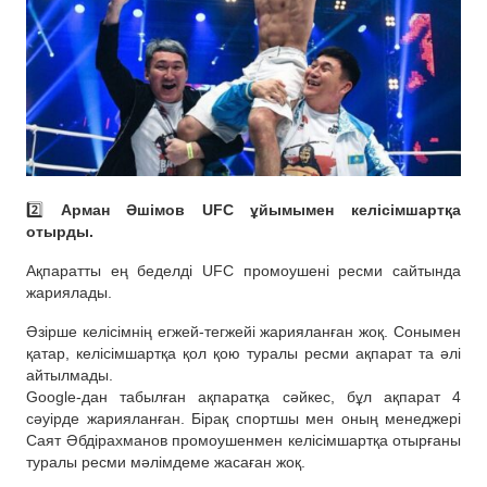
2️⃣
Арман Әшімов UFC ұйымымен келісімшартқа
отырды.
Ақпаратты ең беделді UFC промоушені ресми сайтында
жариялады.
Әзірше келісімнің егжей-тегжейі жарияланған жоқ. Сонымен
қатар, келісімшартқа қол қою туралы ресми ақпарат та әлі
айтылмады.
Google-дан табылған ақпаратқа сәйкес, бұл ақпарат 4
сәуірде жарияланған. Бірақ спортшы мен оның менеджері
Саят Әбдірахманов промоушенмен келісімшартқа отырғаны
туралы ресми мәлімдеме жасаған жоқ.