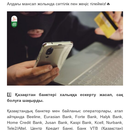
Алдағы мансап жолында сәттілік пен жеңіс тілейміз!🔥
3️⃣
Қазақстан банктері халыққа ескерту жасап, сақ
болуға шақырды.
Қазақстандық банктер мен байланыс операторлары, атап
айтқанда Beeline, Eurasian Bank, Forte Bank, Halyk Bank,
Home Credit Bank, Jusan Bank, Kaspi Bank, Kcell, Nurbank,
Tele2/Altel, Центр Кредит Банкі, Банк VTB (Қазақстан)