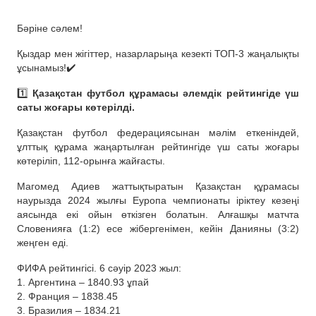
Бәріне сәлем!
Қыздар мен жігіттер, назарларыңа кезекті ТОП-3 жаңалықты
ұсынамыз!✔️
1️⃣
Қазақстан футбол құрамасы әлемдік рейтингіде үш
саты жоғары көтерілді.
Қазақстан футбол федерациясынан мәлім еткеніндей,
ұлттық құрама жаңартылған рейтингіде үш саты жоғары
көтеріліп, 112-орынға жайғасты.
Магомед Адиев жаттықтыратын Қазақстан құрамасы
наурызда 2024 жылғы Еуропа чемпионаты іріктеу кезеңі
аясында екі ойын өткізген болатын. Алғашқы матчта
Словенияға (1:2) есе жібергенімен, кейін Данияны (3:2)
жеңген еді.
ФИФА рейтингісі. 6 сәуір 2023 жыл:
1. Аргентина – 1840.93 ұпай
2. Франция – 1838.45
3. Бразилия – 1834.21