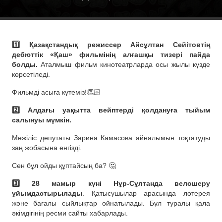
1️⃣ Қазақстандық режиссер Айсұлтан Сейітовтің
дебюттік «Қаш» фильмінің алғашқы тизері пайда
болды.
Аталмыш фильм кинотеатрларда осы жылы күзде
көрсетіледі.
Фильмді асыға күтеміз!👏🏻
2️⃣ Алдағы уақытта вейптерді қолдануға тыйым
салынуы мүмкін.
Мәжіліс депутаты Зарина Камасова айналымын тоқтатуды
заң жобасына енгізді.
Сен бұл ойды құптайсың ба? 🤔
3️⃣ 28 мамыр күні Нұр-Сұлтанда велошеру
ұйымдастырылады
. Қатысушылар арасында лотерея
және бағалы сыйлықтар ойнатылады. Бұл туралы қала
әкімдігінің ресми сайты хабарлады.