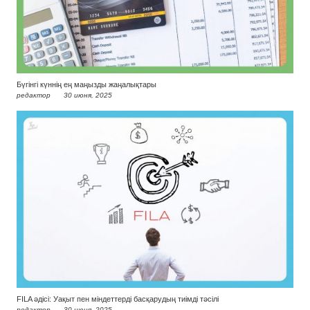
Бүгінгі күннің ең маңызды жаңалықтары
редактор
30 июня, 2025
FILA әдісі: Уақыт пен міндеттерді басқарудың тиімді тәсілі
редактор
30 июня, 2025