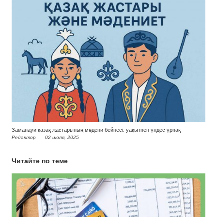
Заманауи қазақ жастарының мәдени бейнесі: уақытпен үндес ұрпақ
Редактор
02 июля, 2025
Читайте по теме