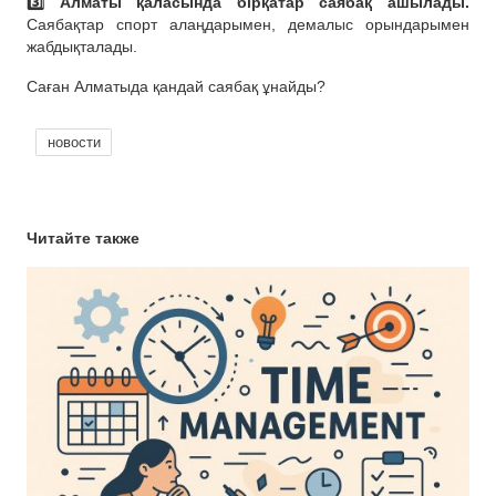
3️⃣ Алматы қаласында бірқатар саябақ ашылады.
Саябақтар спорт алаңдарымен, демалыс орындарымен
жабдықталады.
Саған Алматыда қандай саябақ ұнайды?
новости
Читайте также