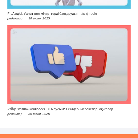
FILA әдісі: Уақыт пен міндеттерді басқарудың тиімді тәсілі
редактор
30 июня, 2025
«Үйде жатпа» күнтізбесі. 30 маусым: Есімдер, мерекелер, оқиғалар
редактор
30 июня, 2025