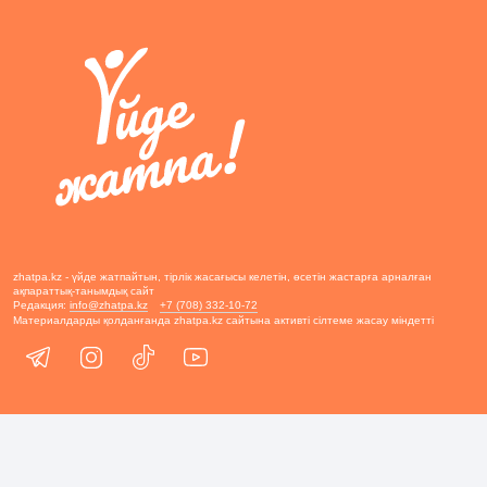
zhatpa.kz - үйде жатпайтын, тірлік жасағысы келетін, өсетін жастарға арналған
ақпараттық-танымдық сайт
Редакция:
info@zhatpa.kz
+7 (708) 332-10-72
Материалдарды қолданғанда zhatpa.kz сайтына активті сілтеме жасау міндетті