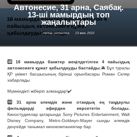
Автонесие, 31 арна, Саябақ.
13-ші мамырдың топ
жаңалықтары
Автор: редактор
13 мая, 2022
1️⃣ 16 мамырда банктер жеңілдетілген 4 пайыздық
автонесиеге құжат қабылдауды бастайды.
🚘 Бұл туралы
ҚР үкімет басшысының бірінші орынбасары Роман Скляр
хабарлады.
Мүмкіндікті жіберіп алмаңдар!✔️
2️⃣ 31 арна әлемдік және отандық ең таңдаулы
фильмдерді эфирден көрсететін болады.
Киностудиялар қатарында Sony Pictures Entertainment, Walt
Disney Company, Metro-Goldwyn-Mayer сынды әлемдік
деңгейде танымал кинокомпаниялар бар.