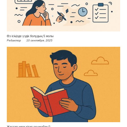
Өз ісіңізде үздік болудың 5 жолы
Редактор
10 сентября, 2025
Жастар неге кітап оқымайды?