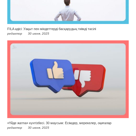
FILA әдісі: Уақыт пен міндеттерді басқарудың тиімді тәсілі
редактор
30 июня, 2025
«Үйде жатпа» күнтізбесі. 30 маусым: Есімдер, мерекелер, оқиғалар
редактор
30 июня, 2025