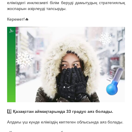
еліміздегі инклюзивті білім беруді дамытудың стратегиялық
жоспарын әзірлеуді тапсырды.
Керемет!🔥
3️⃣
Қазақстан аймақтарында 33 градус аяз болады.
Алдағы үш күнде еліміздің көптеген облысында аяз болады.