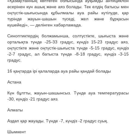
«Қазақстанның көптеген облысында ауқымды антициклон
әсерінен күн ашық және аяз болады. Тек елдің батысы мен
оңтүстік-шығысында құбылмалы ауа райы күтілуде, қар
түрінде жауын-шашын түседі, жел және бұрқасын
күшейеді», — делінген хабарламада.
Синоптиктердің болжамынша, солтүстікте, шығыста және
орталықта түнде -25-33 градус, күндіз 15-23 градус аяз,
оңтүстікте және оңтүстік-шығыста түнде -5-15 градус, күндіз
-2-7 градус, ал батыста түнде -8-18 градус, күндіз -3-15
градус.
16 қаңтарда ірі қалаларда ауа райы қандай болады
Астана
Күн бұлтты, жауын-шашынсыз. Түнде ауа температурасы
-30, күндіз -21 градус аяз.
Алматы
Аздап қар жауады. Түнде -7, күндіз -2 градус суық.
Шымкент