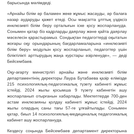
барысында мәлімдеді.
«Арнайы білім әр баламен жеке жұмыс жасауды, әр балаға
назар аударуды қажет етеді. Осы мақсатта ұлттық үздіксіз
инклюзивті білім беру орталығын іске қосу жоспарлануда.
Сонымен қатар біз кадрларды даярлау және қайта даярлау
мәселесін қарастырамыз. Сондықтан педагогтерді оқытатын
жоғары оқу орындарының бағдарламаларына «инклюзивті
білім беру» модульін қосу жоспарланып, педагогтер үшін
біліктілікті арттырудың жаңа курстары әзірленуде», — деді
Бейсембаев.
Оқу-ағарту министрлігі арнайы және инклюзивті білім
департаментінің директоры Лаура Бутабаева қазір елімізде
215 психологиялық-педагогикалық түзету кабинеті жұмыс
істейді, 2024 жылы қосымша 9 түзету кабинетін ашу
жоспарланып отырғанын хабарлады. Мектептерде 700-ден
астам инклюзияны қолдау кабинеті жұмыс істейді, 2024
жылы олардың саны тағы 57-ге ұлғайтылады. Сонымен
қатар, биыл 14 психологиялық-медициналық педагогикалық
кабинет ашу жоспарлануда.
Кездесу соңында Бейсембаев департамент директорына