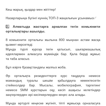
Кеш жарық, қыздар мен жігіттер!
Назарларыңа бүгінгі күннің ТОП-3 жаңалығын ұсынамыз✅
1️⃣
Алматыда жастарға арналған тегін комьюнити
орталықтары ашылды.
8 комьюнити орталығы жылына 800 мыңнан астам жасқа
қызмет көрсетеді.
Мұнда түрлі курсқа тегін қатысып, шығармашылық
идеялармен алмасуға мүмкіндік бар. Қала берді жұмыс
та таба аласыз.
Бұл әзірге Қазақстандағы жалғыз жоба.
Әр орталықта резиденттерге курс таңдауға немесе
мамандық туралы шешім қабылдауға көмектесетін
стейкхолдер бар. Мысалы, мобилография, таргетинг
немесе SMM курстарын оқу, кәсіп ашқысы келетіндер
заңгерлерден әрі кәсіпкерлерден кеңес ала алады.
Мұнда әртүрлі кеңеске жүгініп, тіпті жұмысқа орналасуға