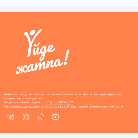
zhatpa.kz - үйде жатпайтын, тірлік жасағысы келетін, өсетін жастарға арналған
ақпараттық-танымдық сайт
Редакция:
info@zhatpa.kz
+7 (708) 332-10-72
Материалдарды қолданғанда zhatpa.kz сайтына активті сілтеме жасау міндетті