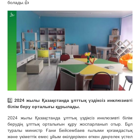
болады.👍
2️⃣
2024 жылы Қазақстанда ұлттық үздіксіз инклюзивті
білім беру орталығы құрылады.
2024 жылы Қазақстанда ұлттық үздіксіз инклюзивті білім
берудің ұлттық орталығын құру жоспарланып отыр. Бұл
туралы министр Ғани Бейсембаев ғылыми қоғамдастық
және үкіметтік емес ұйым өкілдерімен өткен дөңгелек үстел