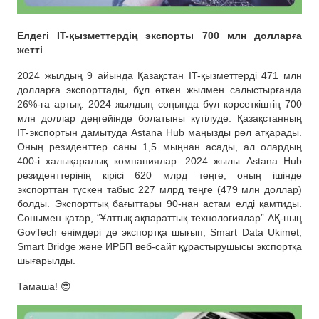
Елдегі IT-қызметтердің экспорты 700 млн долларға
жетті
2024 жылдың 9 айында Қазақстан IT-қызметтерді 471 млн
долларға экспорттады, бұл өткен жылмен салыстырғанда
26%-ға артық. 2024 жылдың соңында бұл көрсеткіштің 700
млн доллар деңгейінде болатыны күтілуде. Қазақстанның
IT-экспортын дамытуда Astana Hub маңызды рөл атқарады.
Оның резиденттер саны 1,5 мыңнан асады, ал олардың
400-і халықаралық компаниялар. 2024 жылы Astana Hub
резиденттерінің кірісі 620 млрд теңге, оның ішінде
экспорттан түскен табыс 227 млрд теңге (479 млн доллар)
болды. Экспорттық бағыттары 90-нан астам елді қамтиды.
Сонымен қатар, “Ұлттық ақпараттық технологиялар” АҚ-ның
GovTech өнімдері де экспортқа шығып, Smart Data Ukimet,
Smart Bridge және ИРБП веб-сайт құрастырушысы экспортқа
шығарылды.
Тамаша! 😍