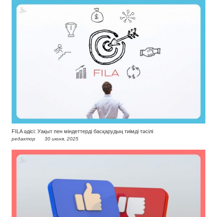
FILA әдісі: Уақыт пен міндеттерді басқарудың тиімді тәсілі
редактор
30 июня, 2025