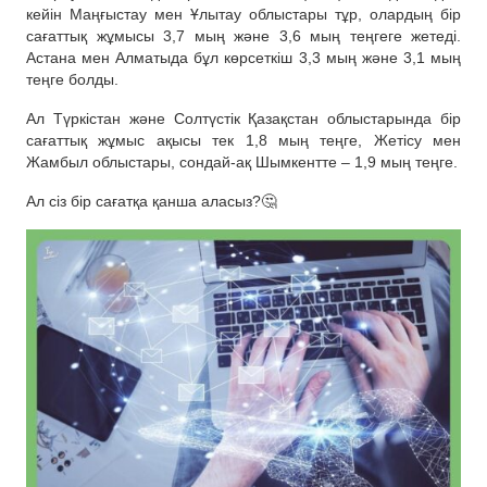
кейін Маңғыстау мен Ұлытау облыстары тұр, олардың бір
сағаттық жұмысы 3,7 мың және 3,6 мың теңгеге жетеді.
Астана мен Алматыда бұл көрсеткіш 3,3 мың және 3,1 мың
теңге болды.
Ал Түркістан және Солтүстік Қазақстан облыстарында бір
сағаттық жұмыс ақысы тек 1,8 мың теңге, Жетісу мен
Жамбыл облыстары, сондай-ақ Шымкентте – 1,9 мың теңге.
Ал сіз бір сағатқа қанша аласыз?🤔