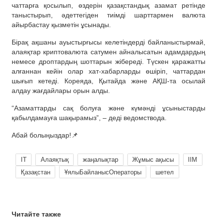
чаттарға қосылып, өздерін қазақстандық азамат ретінде
таныстырып, әдеттегіден тиімді шарттармен валюта
айырбастау қызметін ұсынады.
Бірақ ақшаны ауыстырғысы келетіндерді байланыстырмай,
алаяқтар криптовалюта сатумен айналысатын адамдардың
немесе дроптардың шоттарын жібереді. Түскен қаражатты
алғаннан кейін олар хат-хабарларды өшіріп, чаттардан
шығып кетеді. Кореяда, Қытайда және АҚШ-та осылай
алдау жағдайлары орын алды.
“Азаматтарды сақ болуға және күмәнді ұсыныстарды
қабылдамауға шақырамыз”, – деді ведомствода.
Абай болыңыздар!📌
IT
Алаяқтық
жаңалықтар
Жұмыс ақысы
ІІМ
Қазақстан
ҰялыБайланысОператоры
шетел
Читайте также