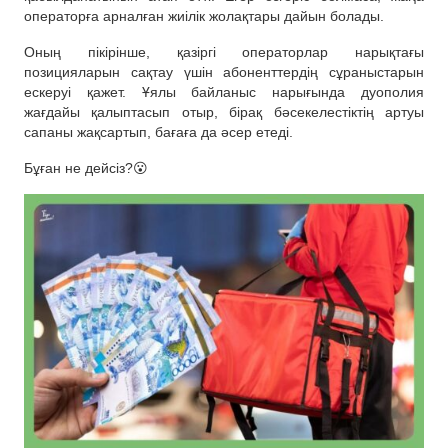
операторға арналған жиілік жолақтары дайын болады.
Оның пікірінше, қазіргі операторлар нарықтағы
позицияларын сақтау үшін абоненттердің сұраныстарын
ескеруі қажет. Ұялы байланыс нарығында дуополия
жағдайы қалыптасып отыр, бірақ бәсекелестіктің артуы
сапаны жақсартып, бағаға да әсер етеді.
Бұған не дейсіз?😮