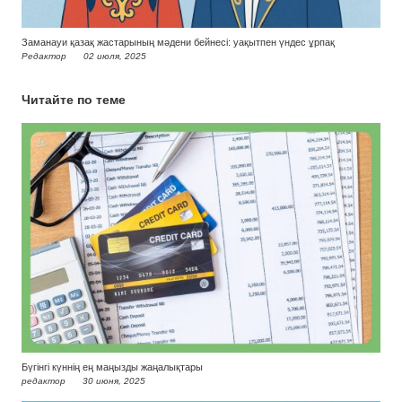
Заманауи қазақ жастарының мәдени бейнесі: уақытпен үндес ұрпақ
Редактор
02 июля, 2025
Читайте по теме
Бүгінгі күннің ең маңызды жаңалықтары
редактор
30 июня, 2025