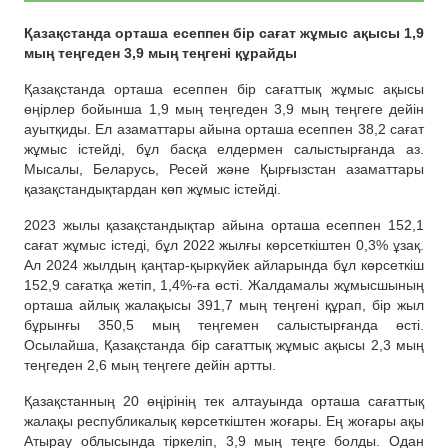
Қазақстанда орташа есеппен бір сағат жұмыс ақысы 1,9
мың теңгеден 3,9 мың теңгені құрайды
Қазақстанда орташа есеппен бір сағаттық жұмыс ақысы
өңірлер бойынша 1,9 мың теңгеден 3,9 мың теңгеге дейін
ауытқиды. Ел азаматтары айына орташа есеппен 38,2 сағат
жұмыс істейді, бұл басқа елдермен салыстырғанда аз.
Мысалы, Беларусь, Ресей және Қырғызстан азаматтары
қазақстандықтардан көп жұмыс істейді.
2023 жылы қазақстандықтар айына орташа есеппен 152,1
сағат жұмыс істеді, бұл 2022 жылғы көрсеткіштен 0,3% ұзақ.
Ал 2024 жылдың қаңтар-қыркүйек айларында бұл көрсеткіш
152,9 сағатқа жетіп, 1,4%-ға өсті. Жалдамалы жұмысшының
орташа айлық жалақысы 391,7 мың теңгені құрап, бір жыл
бұрынғы 350,5 мың теңгемен салыстырғанда өсті.
Осылайша, Қазақстанда бір сағаттық жұмыс ақысы 2,3 мың
теңгеден 2,6 мың теңгеге дейін артты.
Қазақстанның 20 өңірінің тек алтауында орташа сағаттық
жалақы республикалық көрсеткіштен жоғары. Ең жоғары ақы
Атырау облысында тіркеліп, 3,9 мың теңге болды. Одан