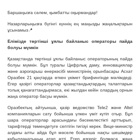
Баршаңызға сәлем, қымбатты оқырмандар!
Назарларыңызға бүгінгі күннің ең маңызды жаңалықтарын
ұсынамыз📍
Елімізде төртінші ұялы байланыс операторы пайда
болуы мүмкін
Қазақстанда төртінші ұялы байланыс операторының пайда
болуы мүмкін. Бұл туралы Цифрлық даму, инновациялар
және аэроғарыш өнеркәсібі министрінің орынбасары Асхат
Оразбек 21 қаңтарда өткен үкімет брифингінде мәлімдеді.
Егер қазіргі операторлар қазақстандықтардың талаптарын
толық қанағаттандырмаса, екі жылдан кейін олардың орнын
жаңа оператор басуы мүмкін.
Оразбектың айтуынша, қазір ведомство Tele2 және Altel
компанияларын сату бойынша үлкен үміт күтіп отыр. Бұл
шара операторлар арасындағы бәсекелестікті арттырып,
тарифтерді төмендетуге септігін тигізуі керек. Вице-министр
алдағы алты айда бұл мәселе бойынша нақты шешімдер
қабылданатынын атап өтті. Егер өзгеріс болмаса, жаңа