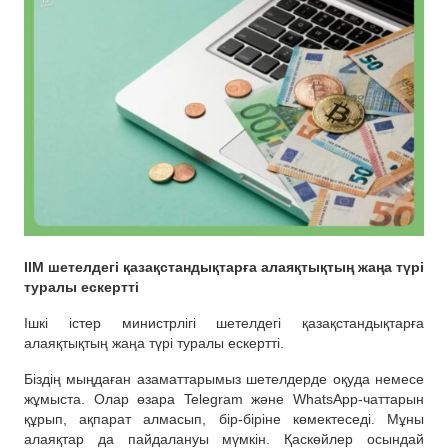
ІІМ шетелдегі қазақстандықтарға алаяқтықтың жаңа түрі
туралы ескертті
Ішкі істер министрлігі шетелдегі қазақстандықтарға
алаяқтықтың жаңа түрі туралы ескертті.
Біздің мыңдаған азаматтарымыз шетелдерде оқуда немесе
жұмыста. Олар өзара Telegram және WhatsApp-чаттарын
құрып, ақпарат алмасып, бір-біріне көмектеседі. Мұны
алаяқтар да пайдалануы мүмкін. Қаскөйлер осындай