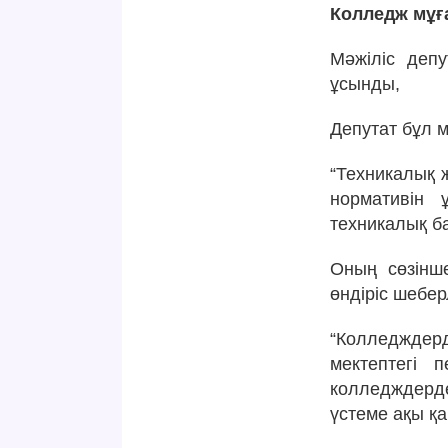
Колледж мұға
Мәжіліс деп
ұсынды,
Депутат бұл 
“Техникалық 
нормативін 
техникалық ба
Оның сөзінш
өндіріс шебер
“Колледждер
мектептегі 
колледждерде
үстеме ақы қ