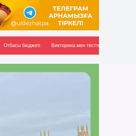
Отбасы бюджетi
Викторина мен тесттер