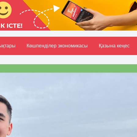
ықтары
Көшпенділер экономикасы
Қазына кеңес