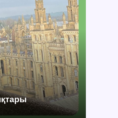
ықтары