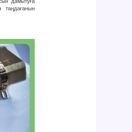
сын дамытуға
н таңдағанын