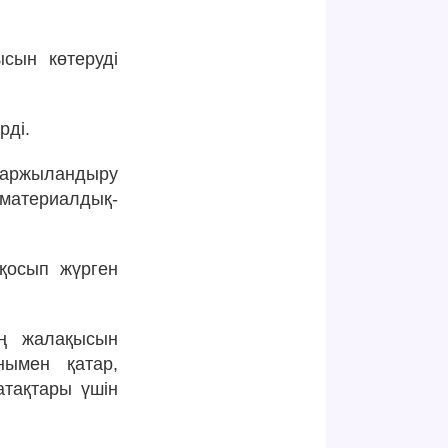
сын көтеруді
рді.
 қаржыландыру
материалдық-
қосып жүрген
ің жалақысын
нымен қатар,
атақтары үшін