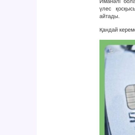
Иманәлі бол
үлес қосқыс
айтады.
Қандай керем