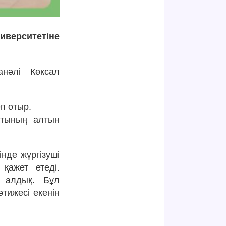
иверситетіне
анәлі Көксал
еп отыр.
атының алтын
нде жүргізуші
қажет етеді.
н алдық. Бұл
тижесі екенін