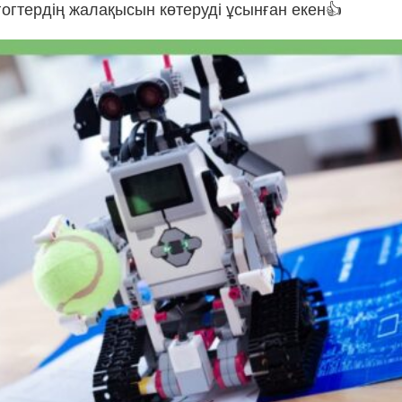
гогтердің жалақысын көтеруді ұсынған екен👍