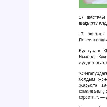
17 жастағы 
шақырту ал
17 жастағы 
Пенсильвания 
Бұл туралы ҚР
Иманәлі Көк
жүлдегері ата
“Сингапурдағ
болдым және
Жарыста 194
команданың а
көрсеттік”, —