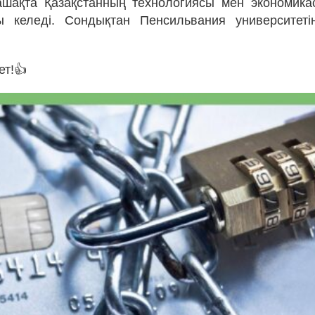
ашақта Қазақстанның технологиясы мен экономика
ы келеді. Сондықтан Пенсильвания университеті
ет!👍