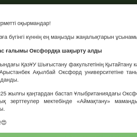
ұрметті оқырмандар!
ға бүгінгі күннің ең маңызды жаңалықтарын ұсынам
ас ғалымы Оксфордқа шақырту алды
ындағы ҚазҰУ Шығыстану факультетінің Қытайтану
Арыстанбек Ақылбай Оксфорд университетіне таны
лданды.
25 жылғы қаңтардан бастап Ұлыбританиядағы Окс
ық зерттеулер мектебінде «Аймақтану» маман
ы.
!😍