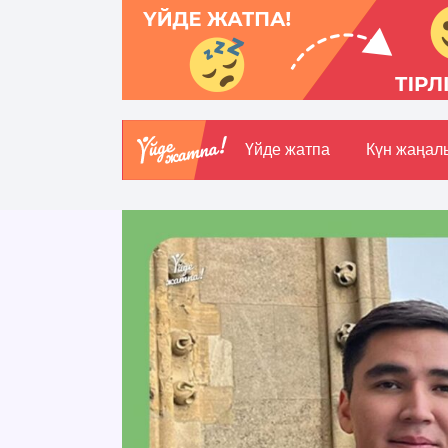
Үйде жатпа
Күн жаңал