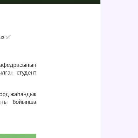
ыз ✅
 кафедрасының
лған студент
форд жаһандық
дығы бойынша