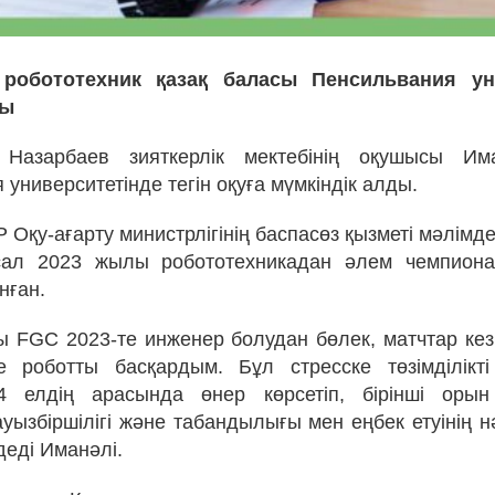
робототехник қазақ баласы Пенсильвания ун
ды
Назарбаев зияткерлік мектебінің оқушысы Им
университетінде тегін оқуға мүмкіндік алды.
 Оқу-ағарту министрлігінің баспасөз қызметі мәлімд
сал 2023 жылы робототехникадан әлем чемпион
нған.
ы FGC 2023-те инженер болудан бөлек, матчтар кезі
 роботты басқардым. Бұл стресске төзімділікті 
 елдің арасында өнер көрсетіп, бірінші оры
уызбіршілігі және табандылығы мен еңбек етуінің нә
 деді Иманәлі.