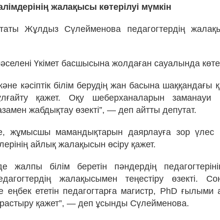
лімдерінің жалақысы көтерілуі мүмкін
утаты Жұлдыз Сүлейменова педагогтердің жалақы
мәселені Үкімет басшысына жолдаған сауалында көте
және кәсіптік білім берудің жан басына шаққандағы
ұлғайту қажет. Оқу шеберханаларын заманауи 
замен жабдықтау өзекті”, — деп айтты депутат.
е, жұмысшы мамандықтарын даярлауға зор үлес 
лерінің айлық жалақысын өсіру қажет.
де жалпы білім беретін пәндердің педагогтерін
педагогтердің жалақысымен теңестіру өзекті. Со
 еңбек ететін педагогтарға магистр, PhD ғылыми 
арастыру қажет”, — деп ұсынды Сүлейменова.