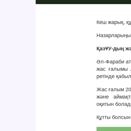
Кеш жарық, қ
Назарларыңыз
ҚазҰУ-дың ж
Әл-Фараби ат
жас ғалымы 
ретінде қабы
Жас ғалым 20
және аймақт
оқитын болад
Құтты болсын