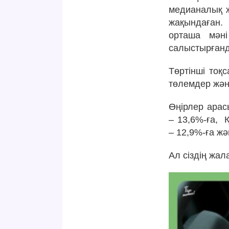
медианалық ж
жақындаған.
орташа мәні
салыстырғанда
Төртінші тоқ
төлемдер жән
Өңірлер ара
– 13,6%-ға, 
– 12,9%-ға жә
Ал сіздің жа