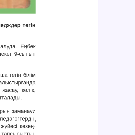
едждер тегін
 алуда. Еңбек
лекет 9-сынып
а тегін білім
салыстырғанда
асау, көлік,
ытталады.
арын заманауи
едагогтердің
 жүйесі кезең-
к тапсырыстың