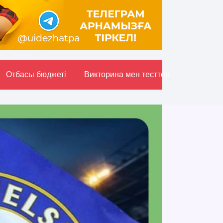
Отбасы бюджетi
Викторина мен тесттер