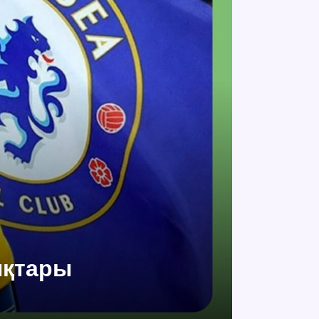
ықтары