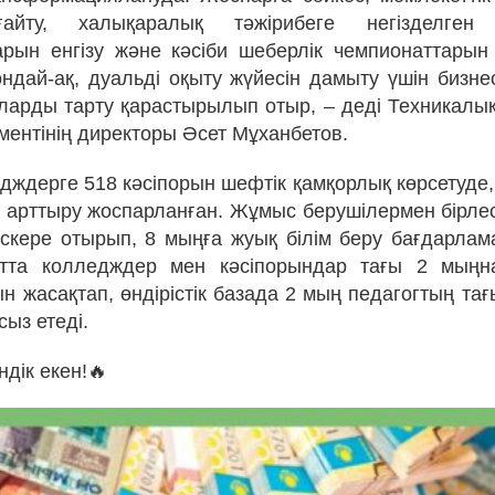
ғайту, халықаралық тәжірибеге негізделген
рын енгізу және кәсіби шеберлік чемпионаттары
ондай-ақ, дуальді оқыту жүйесін дамыту үшін бизн
ларды тарту қарастырылып отыр, – деді Техникалық 
ментінің директоры Әсет Мұханбетов.
едждерге 518 кәсіпорын шефтік қамқорлық көрсетуде,
 арттыру жоспарланған. Жұмыс берушілермен бірлесі
скере отырып, 8 мыңға жуық білім беру бағдарлама
тта колледждер мен кәсіпорындар тағы 2 мыңн
н жасақтап, өндірістік базада 2 мың педагогтың т
сыз етеді.
дік екен!🔥