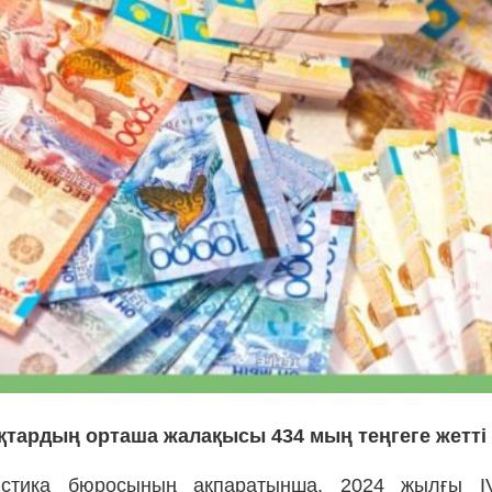
қтардың орташа жалақысы 434 мың теңгеге жетті
истика бюросының ақпаратынша, 2024 жылғы I