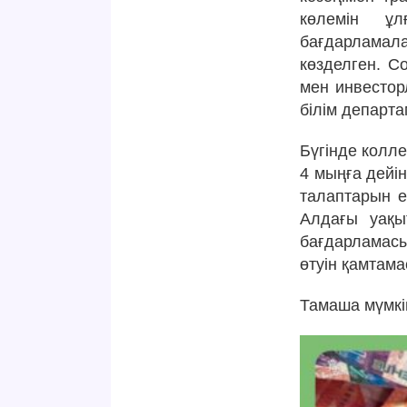
көлемін ұл
бағдарламала
көзделген. С
мен инвестор
білім департа
Бүгінде колл
4 мыңға дейін
талаптарын е
Алдағы уақы
бағдарламасы
өтуін қамтама
Тамаша мүмкін