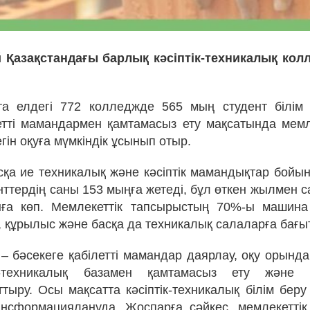
 Қазақстандағы барлық кәсіптік-техникалық колл
тта елдегі 772 колледжде 565 мың студент білім
тті мамандармен қамтамасыз ету мақсатында мем
егін оқуға мүмкіндік ұсынып отыр.
қа ие техникалық және кәсіптік мамандықтар бойынш
нттердің саны 153 мыңға жетеді, бұл өткен жылмен 
ға көп. Мемлекеттік тапсырыстың 70%-ы машина ж
T, құрылыс және басқа да техникалық салаларға бағ
 – бәсекеге қабілетті мамандар даярлау, оқу орынд
-техникалық базамен қамтамасыз ету және п
арттыру. Осы мақсатта кәсіптік-техникалық білім беру
ансформациялануда. Жоспарға сәйкес, мемлекетті