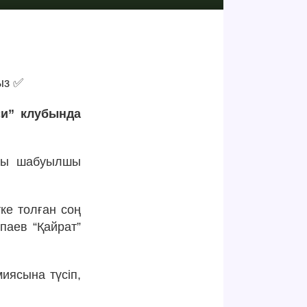
ыз ✅
си” клубында
ағы шабуылшы
ке толған соң
паев “Қайрат”
иясына түсіп,