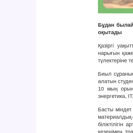
Бұдан былай
оқытады
Қазіргі уақы
нарығын қаже
түлектеріне т
Биыл сұраныс
алатын студе
10 мың орын
энергетика, I
Басты міндет
материалдық
біліктілігін 
кезеңімен тр