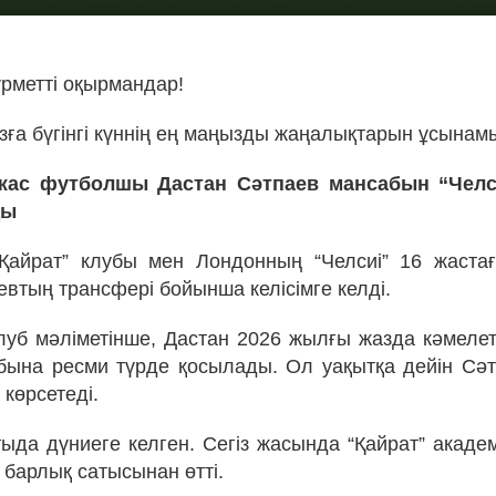
ұрметті оқырмандар!
ға бүгінгі күннің ең маңызды жаңалықтарын ұсынам
жас футболшы Дастан Сәтпаев мансабын “Чел
ды
Қайрат” клубы мен Лондонның “Челсиі” 16 жаст
евтың трансфері бойынша келісімге келді.
уб мәліметінше, Дастан 2026 жылғы жазда кәмелет
ына ресми түрде қосылады. Ол уақытқа дейін Сәт
көрсетеді.
ыда дүниеге келген. Сегіз жасында “Қайрат” академ
барлық сатысынан өтті.