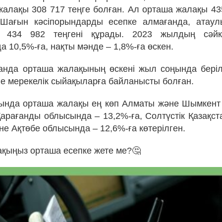
алақы 308 717 теңге болған. Ал орташа жалақы 43
 Шағын кәсіпорындарды есепке алмағанда, атау
 434 982 теңгені құрады. 2023 жылдың сәйк
 10,5%-ға, нақты мәнде – 1,8%-ға өскен.
санда орташа жалақының өскені жыл соңында бері
е мерекелік сыйақыларға байланысты болған.
сында орташа жалақы ең көп Алматы және Шымкент
Қарағанды облысында – 13,2%-ға, Солтүстік Қазақс
не Ақтөбе облысында – 12,6%-ға көтерілген.
лақыңыз орташа есепке жете ме?🤔