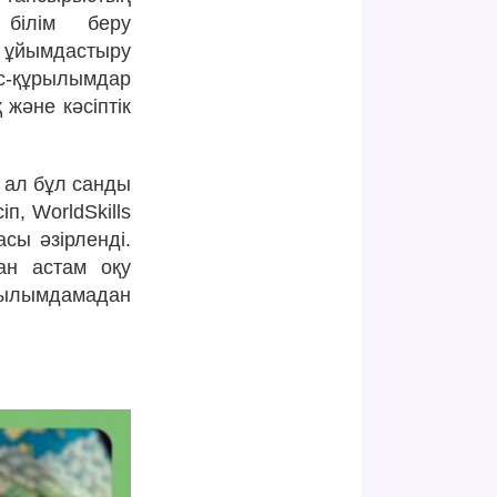
 білім беру
н ұйымдастыру
ес-құрылымдар
және кәсіптік
 ал бұл санды
п, WorldSkills
сы әзірленді.
ан астам оқу
ағылымдамадан