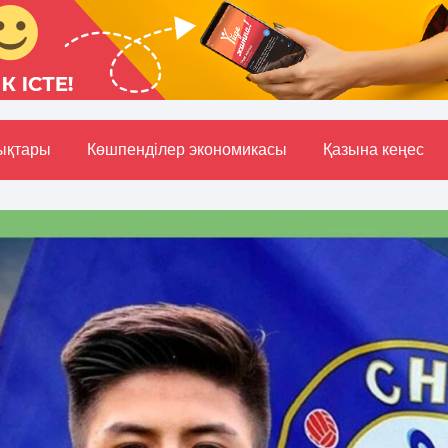
ықтары
Көшпенділер экономикасы
Қазына кеңес