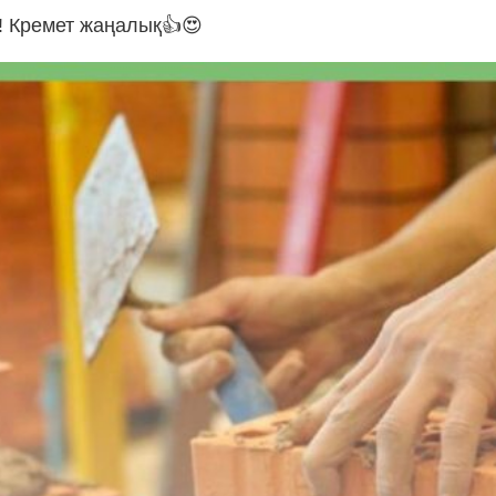
! Кремет жаңалық👍😍