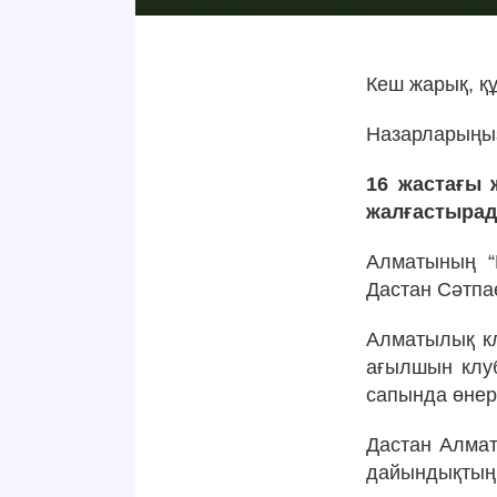
Кеш жарық, қ
Назарларыңыз
16 жастағы 
жалғастыра
Алматының “
Дастан Сәтпа
Алматылық кл
ағылшын клуб
сапында өнер 
Дастан Алмат
дайындықтың 