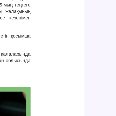
5 мың теңгеге
лы жалақының
ес кезеңімен
летін қосымша
 қалаларында
тан облысында