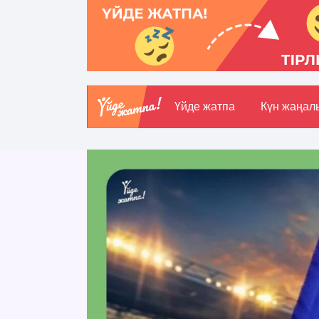
Үйде жатпа
Күн жаңал