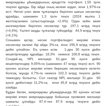
микроқаржы ұйымдарының кредиттік портфелі 1,55 трлн
теңгені құрады. Бір айда оның көлемі аздап, яғни 1,97%-ға
өсті. Негізгі үлес жеке тұлғаларға берілген шағын несиелер
құрайды, шамамен 1,3 трлн теңге (2024 жылғы 1
желтоқсанмен салыстырғанда +2,4%). Одан кейін жеке
кәсіпкерлікке берілген несиелер тұр: 197,1 млрд теңге
(+4,4%). Үштікті заңды тұлғалар түйіндейді: 44,9 млрд теңге
(+6,1%).
Сонымен қатар, несие портфеліндегі мерзімі өткен
несиелер көлемі бір айда 3%-ға, яғни 295,9 млрд теңгеге
дейін ұлғайған. Ең үлкен өсім 1-ден 30 күнге дейін
кешіктіргендер құрайды: 18,3% немесе 100,8 млрд теңге.
Сондай-ақ, NPL мөлшері 61-ден 90 күнге дейін
кешіктергендер 9,05%-ға (шамамен 47 млрд теңге) өсті. 90
күннен асатын мерзімі өткен берешек несиелерге келетін
болсақ, мұнда 4,7%-ға немесе 102,3 млрд теңгеге дейін
төмендеу болыпты. Сол секілді NPL мөлшері 31-ден 60
күнге дейінгілері 11,2%-ға, яғни 45,8 млрд теңгеге дейін
азайды.
Бұдан бөлек, микроқаржы ұйымдарында 90 күннен астам
мерзімі өткен микроқарыздар бойынша провизия мөлшері
шамалы ұлғайды: 87,4-тен 87,9 млрд теңгеге дейін