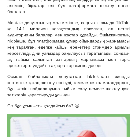
әлемнің бірқатар елі бұл платформаға шектеу енгізе
бастаған.
Мәжіліс депутатының мәліметінше, соңғы екі жылда TikTok-
қа 14,1 миллион қазақстандық тіркелген, ал негізгі
аудиторияны балалар мен жастар құрайды. Әшімжановтың
пікірінше, бұл платформада құмар ойындардың жарнамасы
кең таралған, әдепке қайшы әрекеттер стримдер арқылы
көрсетіледі, діни уағыздар бақылаусыз таратылады, сондай-
ақ тыйым салынған заттардың жарнамасы мен теріс
әрекеттерге үндейтін ақпараттар жиі кездеседі.
Осыған байланысты депутаттар TikTok-тағы зиянды
контентке қатаң шектеу енгізуді, кәмелетке толмағандардың
бұл желіні пайдалануына тыйым салу немесе шектеу қою
тетіктерін қарастыруды ұсынды.
Сіз бұл ұсынысты қолдайсыз ба? 🤔