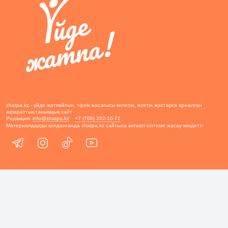
zhatpa.kz - үйде жатпайтын, тірлік жасағысы келетін, өсетін жастарға арналған
ақпараттық-танымдық сайт
Редакция:
info@zhatpa.kz
+7 (708) 332-10-72
Материалдарды қолданғанда zhatpa.kz сайтына активті сілтеме жасау міндетті