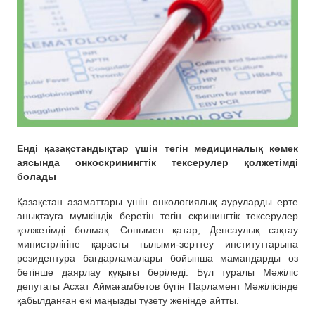
Енді қазақстандықтар үшін тегін медициналық көмек
аясында онкоскринингтік тексерулер қолжетімді
болады
Қазақстан азаматтары үшін онкологиялық ауруларды ерте
анықтауға мүмкіндік беретін тегін скринингтік тексерулер
қолжетімді болмақ. Сонымен қатар, Денсаулық сақтау
министрлігіне қарасты ғылыми-зерттеу институттарына
резидентура бағдарламалары бойынша мамандарды өз
бетінше даярлау құқығы беріледі. Бұл туралы Мәжіліс
депутаты Асхат Аймағамбетов бүгін Парламент Мәжілісінде
қабылданған екі маңызды түзету жөнінде айтты.