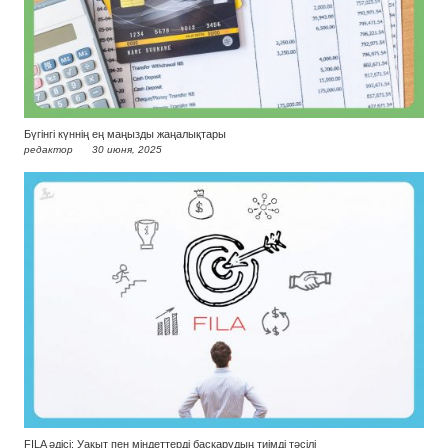
Бүгінгі күннің ең маңызды жаңалықтары
редактор
30 июня, 2025
FILA әдісі: Уақыт пен міндеттерді басқарудың тиімді тәсілі