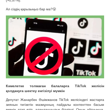
(+0,57%).
Ал сіздің қарызыңыз бар ма?😮
Кәмелетке толмаған балаларға TikTok желісін
қолдануға шектеу енгізілуі мүмкін
Депутат Жанарбек Әшімжанов TikTok желісіндегі жастарға
зиянын тигізетін мазмұнның пайдалы контенттен басым
екенін атап өтіп, алаңдаушылық білдірді. Оның айтуынша,