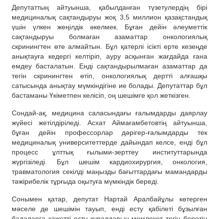
Депутаттың айтуынша, қабылданған түзетулердің бірі
медициналық сақтандыруы жоқ 3,5 миллион қазақстандық
үшін үлкен жеңілдік әкелмек. Бұған дейін әлеуметтік
сақтандыруы болмаған азаматтар онкологиялық
скринингтен өте алмайтын. Бұл қатерлі ісікті ерте кезеңде
анықтауға кедергі келтіріп, ауру асқынған жағдайда ғана
емдеу басталатын. Енді сақтандырылмаған азаматтар да
тегін скринингтен өтіп, онкологиялық дертті алғашқы
сатысында анықтау мүмкіндігіне ие болады. Депутаттар бұл
бастаманы Үкіметпен келісіп, оң шешімге қол жеткізген.
Сондай-ақ, медицина саласындағы ғалымдарды даярлау
жүйесі жетілдіріледі. Асхат Аймағамбетовтің айтуынша,
бұған дейін профессорлар дәрігер-ғалымдарды тек
медициналық университеттерде дайындап келсе, енді бұл
процесс ұлттық ғылыми-зерттеу институттарында
жүргізіледі. Бұл шешім кардиохирургия, онкология,
травматология секілді маңызды бағыттардағы мамандарды
тәжірибелік тұрғыда оқытуға мүмкіндік береді.
Сонымен қатар, депутат Нартай Аралбайұлы көтерген
мәселе де шешімін тауып, енді есту қабілеті бұзылған
балаларға қажетті есту құралдарын мемлекет тегін беретін