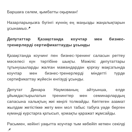
Баршаға сәлем, қымбатты оқырман!
Назарларыңызға бүгінгі күннің ең маңызды жаңалықтарын
ұсынамыз📍
Депутаттар Қазақстанда коучтар мен бизнес-
тренерлерді сертификаттауды ұсынды
Қазақстанда коучинг пен бизнес-тренинг саласын реттеу
мәселесі күн тәртібіне шықты. Мәжіліс депутаттары
тұтынушыларды жалған мамандардан қорғау мақсатында
коучтар мен бизнес-тренерлерді міндетті түрде
сертификаттау жүйесін енгізуді ұсынды.
Депутат Динара Наумованың айтуынша, елде
ұйымдастырылатын тренингтер мен семинарлардың
сапасына халықтың жиі көңілі толмайды. Көптеген азамат
жылдам жетістікке жету мен мол табыс табуға уәде берген
күмәнді курстарға қатысып, қомақты қаражат жұмсайды.
Расымен, кейінгі уақытта коучтар тым көбейіп кеткен секілді
📌