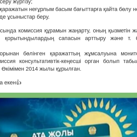
серу жүргізу;
р қаражатын неғұрлым басым бағыттарға қайта бөлу 
де ұсыныстар беру.
ында комиссия құрамын жаңарту, оның қызметін 
у, қорытындылардың сапасын арттыру және т. 
орынан бөлінген қаражаттың жұмсалуына монито
миссия консультативтік-кеңесші орган болып та
ң Өкімімен 2014 жылы құрылған.
а екен👍