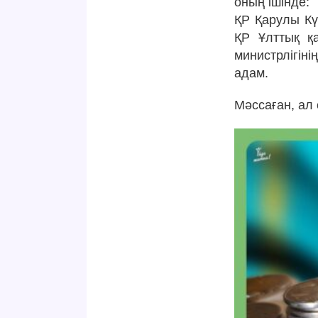
оның ішінде:
ҚР Қарулы Кү
ҚР Ұлттық қа
министрлігіні
адам.
Мәссаған, ал 