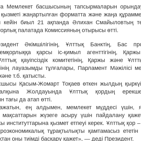
ытта Мемлекет басшысының тапсырмаларын орында
қызметі жаңартылған форматта және жаңа құрамм
тен кейін биыл 21 ақпанда Әлихан Смайыловтың т
орлық палатада Комиссияның отырысы өтті.
идент Әкімшілігінің, Ұлттық Банктің, Бас про
мқорлыққа қарсы іс-қимыл агенттігінің, Қаржы
, Ұлттық қауіпсіздік комитетінің, Қаржы және Ұлт
рінің лауазымды тұлғалары, Парламент Мәжілісі 
әне т.б. қатысты.
сшысы Қасым-Жомарт Тоқаев өткен жылдың қыркү
 халқына Жолдауында Ұлттық қордың ерекш
 тағы да атап өтті.
ажатын, ең алдымен, мемлекет мүддесі үшін, яғ
 мақсаттарын жүзеге асыру үшін пайдалану қаже
ы институттарына қызмет етпеуі керек. Ұлттық қор –
кроэкономикалық тұрақтылықты қамтамасыз ететін
тан оны тиімді басқару қажет», — деді Президент.