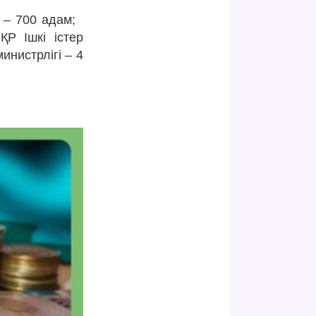
ы – 700 адам;
ҚР Ішкі істер
инистрлігі – 4