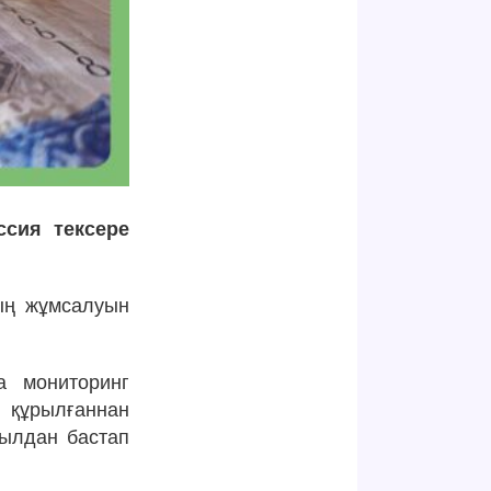
ссия тексере
тың жұмсалуын
а мониторинг
ы құрылғаннан
жылдан бастап