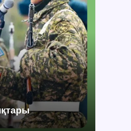
ықтары