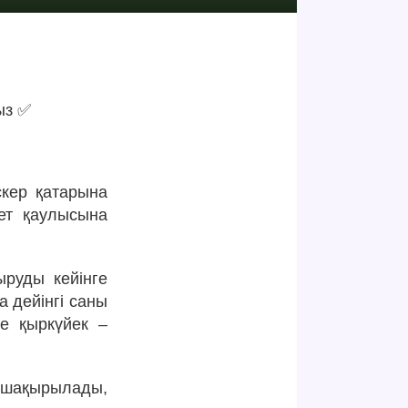
ыз ✅
скер қатарына
ет қаулысына
руды кейінге
 дейінгі саны
е қыркүйек –
е шақырылады,