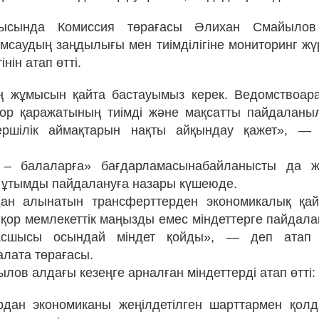
ысында Комиссия төрағасы Әлихан Смайылов
мсаудың заңдылығы мен тиімділігіне мониторинг жүрг
інін атап өтті.
ң жұмысын қайта бастауымыз керек. Ведомствоара
қор қаражатының тиімді және мақсатты пайдаланы
ершілік аймақтарын нақты айқындау қажет», —
 – балаларға» бағдарламасынабайланысты да 
 ұтымды пайдалануға назары күшеюде.
дан алынатын трансферттерден экономикалық қа
қ қор мемлекеттік маңызды емес міндеттерге пайдала
асшысы осындай міндет қойды», — деп атап 
алата төрағасы.
ов алдағы кезеңге арналған міндеттерді атап өтті:
рдан экономиканы жеңілдетілген шарттармен қолд