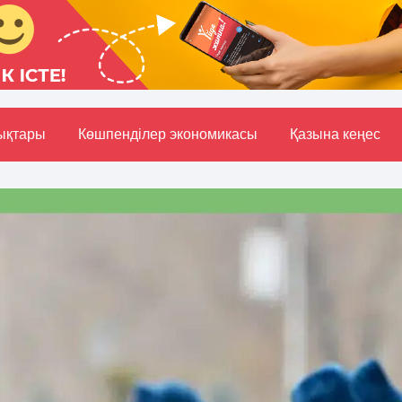
ықтары
Көшпенділер экономикасы
Қазына кеңес