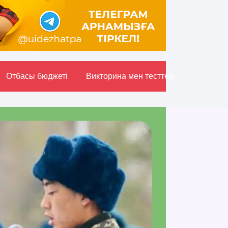
Отбасы бюджетi
Викторина мен тесттер