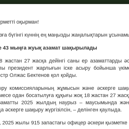
рметті оқырман!
ға бүгінгі күннің ең маңызды жаңалықтарын ұсынам
е 43 мыңға жуық азамат шақырылады
 жастан 27 жасқа дейінгі саны ер азаматтарды ә
лы президент жарлығын іске асыру бойынша үкім
стр Олжас Бектенов қол қойды.
ыру комиссияларының жұмысын және әскерге шақы
месе одан босатылуға құқығы жоқ 18 жастан 27 жасқа
заматты 2025 жылдың наурыз – маусымында жән
 әскерге шақыру жүргізілсін, – делінген қаулыда.
, 2025 жылы 915 запастағы офицер әскери қызметк