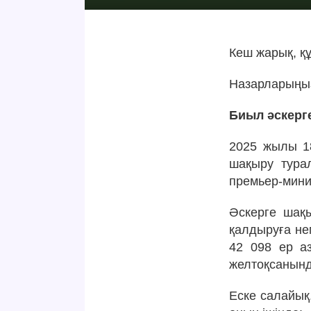
Кеш жарық, құ
Назарларыңыз
Биыл әскерг
2025 жылы 18
шақыру тура
премьер-мини
Әскерге шақ
қалдыруға не
42 098 ер а
желтоқсанында
Еске салайық