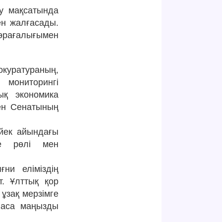
у мақсатында
ен жалғасады.
өрағалығымен
куратураның,
 мониторингі
тық экономика
мен Сенатының
йек айындағы
е рөлі мен
ни еліміздің
т. Ұлттық қор
 ұзақ мерзімге
 аса маңызды