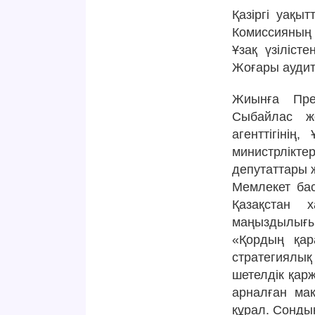
Қазіргі уақ
Комиссияның 
Ұзақ үзіліс
Жоғары аудит
Жиынға През
Сыбайлас же
агенттігінің
министрлікте
депутаттары ж
Мемлекет ба
Қазақстан
маңыздылығын
«Қордың қар
стратегиялық
шетелдік қарж
арналған ма
құрал. Сондық