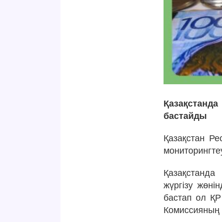
Қазақстанда
бастайды
Қазақстан Ре
мониторингте
Қазақстанда
жүргізу жөні
бастап ол ҚР
Комиссияның 