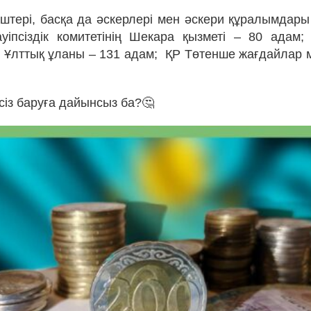
штері, басқа да әскерлері мен әскери құралымдар
уіпсіздік комитетінің Шекара қызметі – 80 адам; 
ң Ұлттық ұланы – 131 адам; ҚР Төтенше жағдайлар м
сіз баруға дайынсыз ба?🤔