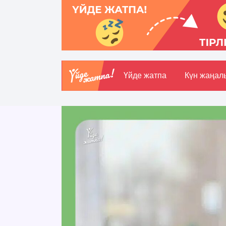
Үйде жатпа
Күн жаңал