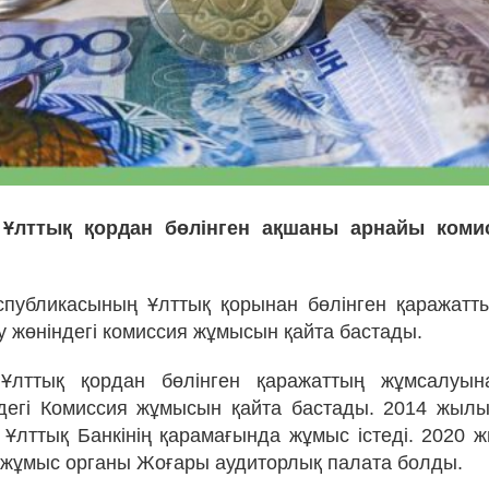
 Ұлттық қордан бөлінген ақшаны арнайы коми
спубликасының Ұлттық қорынан бөлінген қаражат
у жөніндегі комиссия жұмысын қайта бастады.
 Ұлттық қордан бөлінген қаражаттың жұмсалуын
ндегі Комиссия жұмысын қайта бастады. 2014 жыл
 Ұлттық Банкінің қарамағында жұмыс істеді. 2020 
жұмыс органы Жоғары аудиторлық палата болды.