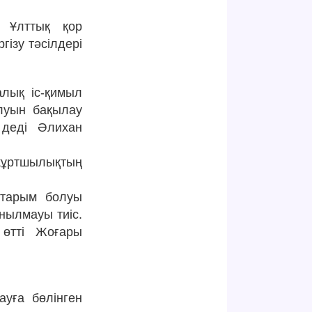
 Ұлттық қор
ізу тәсілдері
лық іс-қимыл
луын бақылау
 деді Әлихан
жұртшылықтың
йтарым болуы
нылмауы тиіс.
өтті Жоғары
ауға бөлінген