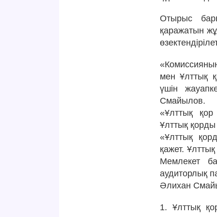
Отырыс бар
қаражатын жұ
өзектендірілет
«Комиссияны
мен Ұлттық 
үшін жауапк
Смайылов.
«Ұлттық қор
Ұлттық қорды
«Ұлттық қор
қажет. Ұлтты
Мемлекет б
аудиторлық п
Әлихан Смайыл
1. Ұлттық қо