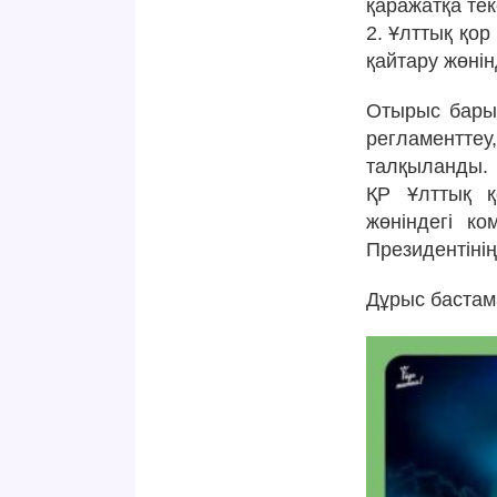
қаражатқа тек
2. Ұлттық қо
қайтару жөнін
Отырыс барыс
регламентте
талқыланды.
ҚР Ұлттық қ
жөніндегі ко
Президентіні
Дұрыс бастам