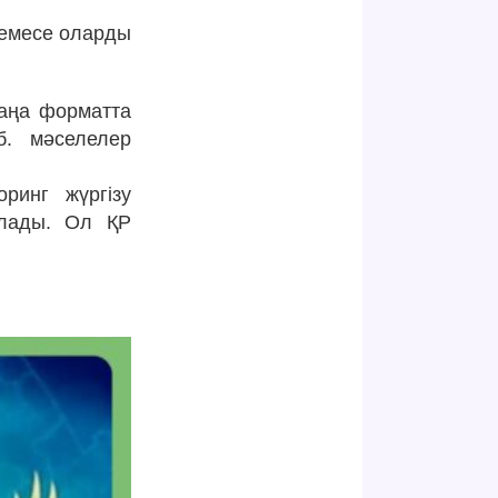
немесе оларды
жаңа форматта
б. мәселелер
ринг жүргізу
былады. Ол ҚР