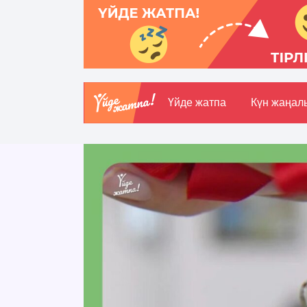
Үйде жатпа
Күн жаңал