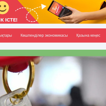
ықтары
Көшпенділер экономикасы
Қазына кеңес