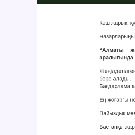
Кеш жарық, құ
Назарларыңыз
“Алматы ж
аралығында
Жеңілдетілге
бере алады.
Бағдарлама а
Ең жоғарғы не
Пайыздық мө
Бастапқы жар