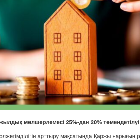
жылдық мөлшерлемесі 25%-дан 20% төмендетілуі
лжетімділігін арттыру мақсатында Қаржы нарығын ре