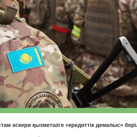
там әскери қызметшіге «кредиттік демалыс» бері