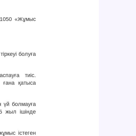
 1050 «Жұмыс
іркеуі болуға
спауға тиіс.
і ғана қатыса
н үй болмауға
 5 жыл ішінде
жұмыс істеген