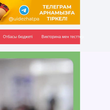
Отбасы бюджетi
Викторина мен тесттер