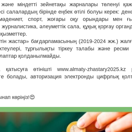
 және міндетті зейнетақы жарналары төленуі қаж
сі салалардың бірінде еңбек өтілі болуы керек: ден
 мәдениет, спорт, жоғары оқу орындары мен ғы
 журналистика, әлеуметтік сала, құқық қорғау орга
қызметтер.
тін жастар» бағдарламасының (2019-2024 жж.) жа
теулері, тұрғылықты тіркеу талабы және ресми 
алаптар қолданылмайды.
а қатысуға өтінішті www.almaty-zhastary2025.kz
ге болады, авторизация электронды цифрлық қол
нап көріңіз!😍