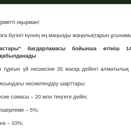
рметті оқырман!
ға бүгінгі күннің ең маңызды жаңалықтарын ұсынам
астары” бағдарламасы бойынша өтініш 14
 қабылданады
н тұрғын үй несиесіне 35 жасқа дейінгі алматылық 
ясындағы несиелендіру шарттары:
сие сомасы – 20 млн теңгеге дейін;
лшерлеме – 5%;
на – 10%;