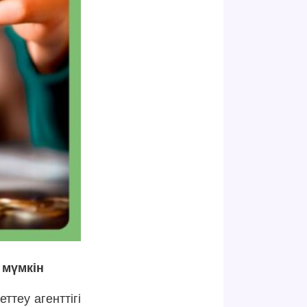
 мүмкін
ттеу агенттігі