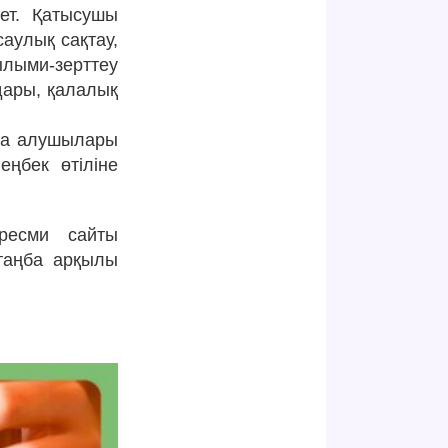
ет. Қатысушы
саулық сақтау,
лыми-зерттеу
ндары, қалалық
лға алушылары
еңбек өтіліне
 ресми сайты
таңба арқылы