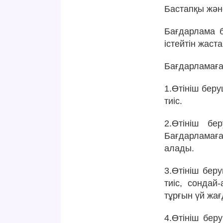
Бастапқы және
Бағдарлама 
істейтін жас
Бағдарламаға 
1.Өтініш бер
тиіс.
2.Өтініш бе
Бағдарламаға
алады.
3.Өтініш бер
тиіс, сондай
тұрғын үй жа
4.Өтініш бер