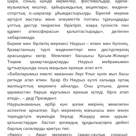
шара, соның ішінде көрмелер, фестивальдар, әдеби-
музыкалық кештер, қайырымдылық акциялары, мәдени-
спорттық іс-шаралар ұйымдастырылды. Бірегей мереке
әртүрлі жастағы және әлеуметтік топтағы тұрғындарды
ұлттық дәстүр төңірегіне біріктіріп, өзара түсіністік пен
құрмет атмосферасын қалыптастырады», делінген
хабарламада.
Береке мен бірліктің мерекесі Наурыз – өткен мен бүгіннің,
Қазақстанның түрлі мәдениеттері мен дәстүрлерінің
арасындағы көпір. Мемлекет басшысы Қасым-Жомарт
Тоқаев қазақстандықтарды Наурыз мейрамымен
құттықтауында оның маңызын ерекше атап өтті.
«Бабаларымыз ежелгі заманнан бері Ұлыс күнін жыл басы
ретінде атап өткен. Қазір Әз Наурыз күллі халыққа ортақ
жалпыұлттық мерекеге айналды. Оны ұлтына, дініне
қарамастан барша жұртымыз ерекше күтеді, бірге атап
өтеді», – деді Президент.
Наурызнаманың әрбір күні қоғам өмірінің жекелеген
аспектіне арналған. Бұл мерекенің мағынасы мен мәнін
тереңдетуге мүмкіндік береді. Жаңару жеке қарым-
қатынастардан бастап қоғамдық құндылықтарға дейінгі
барлық салаларды қамтуы тиіс.
«Көрісу – Амал мерекесі» (аман-саулық сұрасып,