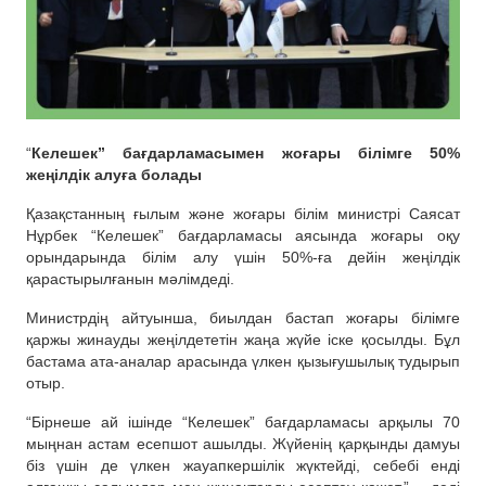
“
Келешек” бағдарламасымен жоғары білімге 50%
жеңілдік алуға болады
Қазақстанның ғылым және жоғары білім министрі Саясат
Нұрбек “Келешек” бағдарламасы аясында жоғары оқу
орындарында білім алу үшін 50%-ға дейін жеңілдік
қарастырылғанын мәлімдеді.
Министрдің айтуынша, биылдан бастап жоғары білімге
қаржы жинауды жеңілдететін жаңа жүйе іске қосылды. Бұл
бастама ата-аналар арасында үлкен қызығушылық тудырып
отыр.
“Бірнеше ай ішінде “Келешек” бағдарламасы арқылы 70
мыңнан астам есепшот ашылды. Жүйенің қарқынды дамуы
біз үшін де үлкен жауапкершілік жүктейді, себебі енді