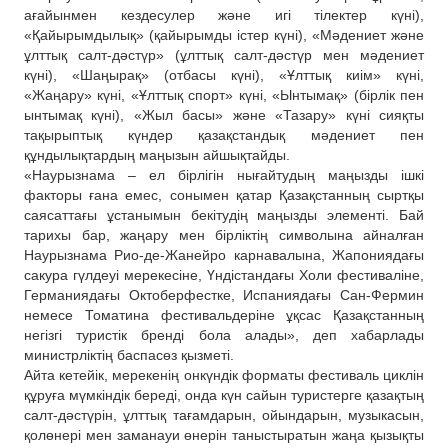
ағайынмен кездесулер және игі тілектер күні),
«Қайырымдылық» (қайырымды істер күні), «Мәдениет және
ұлттық салт-дәстүр» (ұлттық салт-дәстүр мен мәдениет
күні), «Шаңырақ» (отбасы күні), «Ұлттық киім» күні,
«Жаңару» күні, «Ұлттық спорт» күні, «Ынтымақ» (бірлік пен
ынтымақ күні), «Жыл басы» және «Тазару» күні сияқты
тақырыптық күндер қазақстандық мәдениет пен
құндылықтардың маңызын айшықтайды.
«Наурызнама – ел бірлігін нығайтудың маңызды ішкі
факторы ғана емес, сонымен қатар Қазақстанның сыртқы
саясаттағы ұстанымын бекітудің маңызды элементі. Бай
тарихы бар, жаңару мен бірліктің символына айналған
Наурызнама Рио-де-Жанейро карнавалына, Жапониядағы
сакура гүлдеуі мерекесіне, Үндістандағы Холи фестиваліне,
Германиядағы Октоберфестке, Испаниядағы Сан-Фермин
немесе Томатина фестивальдеріне ұқсас Қазақстанның
негізгі туристік бренді бола алады», деп хабарлады
министрліктің баспасөз қызметі.
Айта кетейік, мерекенің онкүндік форматы фестиваль циклін
құруға мүмкіндік береді, онда күн сайын туристерге қазақтың
салт-дәстүрін, ұлттық тағамдарын, ойындарын, музыкасын,
қолөнері мен заманауи өнерін таныстыратын жаңа қызықты