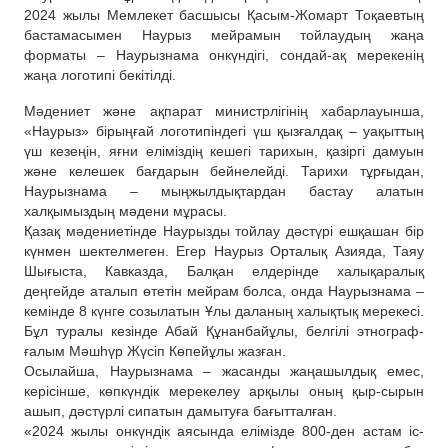
2024 жылы Мемлекет басшысы Қасым-Жомарт Тоқаевтың
бастамасымен Наурыз мейрамын тойлаудың жаңа
форматы – Наурызнама онкүндігі, сондай-ақ мерекенің
жаңа логотипі бекітілді.
Мәдениет және ақпарат министрлігінің хабарлауынша,
«Наурыз» бірыңғай логотипіндегі үш қызғалдақ – уақыттың
үш кезеңін, яғни еліміздің кешегі тарихын, қазіргі дамуын
және келешек бағдарын бейнелейді. Тарихи тұрғыдан,
Наурызнама – мыңжылдықтардан бастау алатын
халқымыздың мәдени мұрасы.
Қазақ мәдениетінде Наурызды тойлау дәстүрі ешқашан бір
күнмен шектелмеген. Егер Наурыз Орталық Азияда, Таяу
Шығыста, Кавказда, Балқан елдерінде халықаралық
деңгейде аталып өтетін мейрам болса, онда Наурызнама –
кемінде 8 күнге созылатын Ұлы даланың халықтық мерекесі.
Бұл туралы кезінде Абай Құнанбайұлы, белгілі этнограф-
ғалым Мәшһүр Жүсіп Көпейұлы жазған.
Осылайша, Наурызнама – жасанды жаңашылдық емес,
керісінше, көпкүндік мерекелеу арқылы оның қыр-сырын
ашып, дәстүрлі сипатын дамытуға бағытталған.
«2024 жылы онкүндік аясында елімізде 800-ден астам іс-