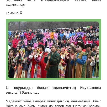
аударылады.
Тамаша!📆
14 наурыздан бастап жалпыұлттық Наурызнама
онкүндігі басталады
Мәдениет және ақпарат министрлігінің мәліметінше, биыл
Наурызнама бұрынғыдан да терең мағынаға ие болмақ.