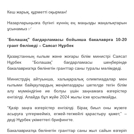
Кеш жарық, құрметті оқырман!
Назарларыңызға бүгінгі күннің ең маңызды жаңалықтарын
ұсынамыз ✅
“
Болашақ” бағдарламасы бойынша бакалаврға 10-20
грант бөлінеді – Саясат Нұрбек
Қазақстанның ғылым және жоғары білім министрі Саясат
Нұрбек “Болашақ” бағдарламасы шеңберінде
бакалавриатқа бөлінетін гранттар саны туралы мәлімдеді.
Министрдің айтуынша, халықаралық олимпиадалар мен
ғылыми байқаулардың жеңімпаздары шетелде тегін білім
алу мүмкіндігіне ие болуы үшін заңнамаға өзгерістер
енгізілді. Алайда бұл жүйе 2024 жылы іске қосылмайды.
“Қазір заңға өзгерістер енгізілді. Бірақ биыл оны жүзеге
асыруға үлгермейміз, егжей-тегжейлі қарастыру қажет,” –
деді Нұрбек үкіметтегі брифингте.
Бакалавриатқа бөлінетін гранттар саны жыл сайын өзгеріп