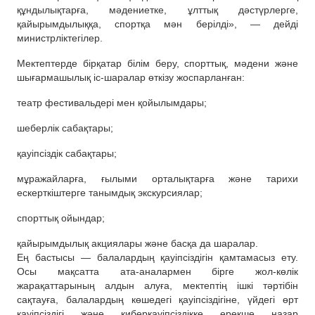
құндылықтарға, мәдениетке, ұлттық дәстүрлерге,
қайырымдылыққа, спортқа мән берілді», — дейді
министрліктегілер.
Мектептерде бірқатар білім беру, спорттық, мәдени және
шығармашылық іс-шаралар өткізу жоспарланған:
театр фестивальдері мен қойылымдары;
шеберлік сабақтары;
қауіпсіздік сабақтары;
мұражайларға, ғылыми орталықтарға және тарихи
ескерткіштерге танымдық экскурсиялар;
спорттық ойындар;
қайырымдылық акциялары және басқа да шаралар.
Ең бастысы — балалардың қауіпсіздігін қамтамасыз ету.
Осы мақсатта ата-аналармен бірге жол-көлік
жарақаттарының алдын алуға, мектептің ішкі тәртібін
сақтауға, балалардың көшедегі қауіпсіздігіне, үйдегі өрт
қауіпсіздігі және киберқауіпсіздікке ерекше назар