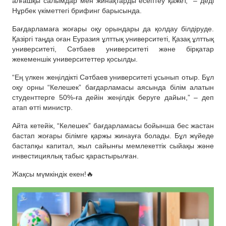
алғашқы салымдар мен жинақтарды есептеу қажет,” – деді
Нұрбек үкіметтегі брифинг барысында.
Бағдарламаға жоғары оқу орындары да қолдау білдіруде.
Қазіргі таңда оған Еуразия ұлттық университеті, Қазақ ұлттық
университеті, Сәтбаев университеті және бірқатар
жекеменшік университеттер қосылды.
“Ең үлкен жеңілдікті Сәтбаев университеті ұсынып отыр. Бұл
оқу орны “Келешек” бағдарламасы аясында білім алатын
студенттерге 50%-ға дейін жеңілдік беруге дайын,” – деп
атап өтті министр.
Айта кетейік, “Келешек” бағдарламасы бойынша бес жастан
бастап жоғары білімге қаржы жинауға болады. Бұл жүйеде
бастапқы капитал, жыл сайынғы мемлекеттік сыйақы және
инвестициялық табыс қарастырылған.
Жақсы мүмкіндік екен!🔥