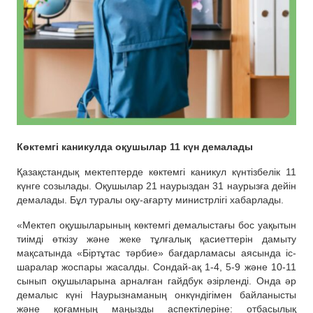
Көктемгі каникулда оқушылар 11 күн демалады
Қазақстандық мектептерде көктемгі каникул күнтізбелік 11
күнге созылады. Оқушылар 21 наурыздан 31 наурызға дейін
демалады. Бұл туралы оқу-ағарту министрлігі хабарлады.
«Мектеп оқушыларының көктемгі демалыстағы бос уақытын
тиімді өткізу және жеке тұлғалық қасиеттерін дамыту
мақсатында «Біртұтас тәрбие» бағдарламасы аясында іс-
шаралар жоспары жасалды. Сондай-ақ 1-4, 5-9 және 10-11
сынып оқушыларына арналған гайдбук әзірленді. Онда әр
демалыс күні Наурызнаманың онкүндігімен байланысты
және қоғамның маңызды аспектілеріне: отбасылық