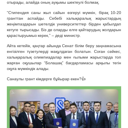
отырады, алайда оның ауқымы шектеулі болмақ.
“Стипендия саны жыл сайын өзгеруі мүмкін, бірақ 10-20
гранттан аспайды. Себебі халықаралық жарыстардың
жеңімпаздарын шетелдік университеттер бірден қабылдап
кетуге тырысады. Біз де оларды елге қайтарудың жолдарын
қарастыруымыз керек,” – деді министр.
Айта кетейік, қаңтар айында Сенат білім беру заңнамасына
енгізілген түзетулерді мақұлдаған болатын. Соған сәйкес,
халықаралық олимпиадалар мен ғылыми жарыстарда топ
жарған оқушылар “Болашақ” бағдарламасы арқылы тегін
оқуға мүмкіндік алады.
Санаулы грант кімдерге бұйырар екен?👍