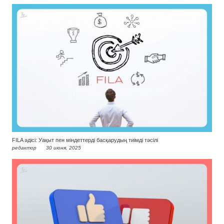
FILA әдісі: Уақыт пен міндеттерді басқарудың тиімді тәсілі
редактор
30 июня, 2025