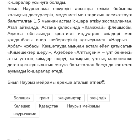
іс-шаралар ұсынуға болады.
Биыл Наурызнама онкүндігі аясында еліміз бойынша
халықтың дәстүрлерін, мәдениеті мен тарихын насихаттауға
бағытталған 1,5 мыңнан астам іс-шара өткізу жоспарланған.
Атап айтқанда, Астана қаласында «Қамажай» флешмобы,
Ақмола облысында креативті индустрия өкілдері мен
қолданбалы өнер шеберлерінің қатысуымен «Наурыз –
Арбат» жобасы, Көкшетауда мыңнан астам әйел қатысатын
«Кимешектер шеруі», Ақтөбеде «Ұлттық киім – ұлт бейнесі»
атты ұлттық киімдер шеруі, халықтың ұлттық мәдениетке
деген қызығушылығын оятуға бағытталған басқа да көптеген
ауқымды іс-шаралар өтеді.
Биыл Наурыз мейрамы ерекше аталып өтпек😍
Болашақ
грант
жаңалықтар
жеңілдік
Келешек
Қазақстан
Наурыз мейрамы
наурызнама