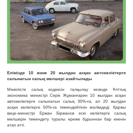
Елімізде 10 және 20 жылдан асқан автокөліктерге
салынатын салық мөлшері азайтылады
Мәжілісте салық кодексін талқылау кезінде Ұлттық
экономика министрі Серік Жұманғарин 10 жылдан асқан
автокөліктерге салынатын салық 30%-ға, ал 20 жылдан
асқан көліктерге 50%-ға төмендейтінін мәлімдеді. Қаржы
вице-министрі Ержан Біржанов ескі көліктерге салық
мөлшерін төмендету туралы ереже бұрыннан бар екенін
атап өтті.