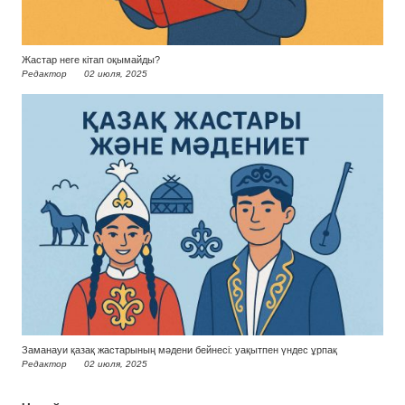
Жастар неге кітап оқымайды?
Редактор
02 июля, 2025
Заманауи қазақ жастарының мәдени бейнесі: уақытпен үндес ұрпақ
Редактор
02 июля, 2025