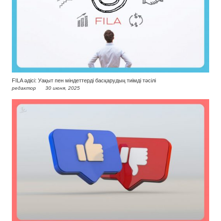
FILA әдісі: Уақыт пен міндеттерді басқарудың тиімді тәсілі
редактор
30 июня, 2025