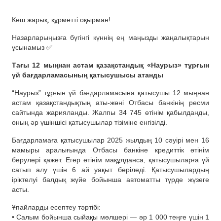
Кеш жарық, құрметті оқырман!
Назарларыңызға бүгінгі күннің ең маңызды жаңалықтарын
ұсынамыз ✅
Тағы 12 мыңнан астам қазақстандық «Наурыз» тұрғын
үй бағдарламасының қатысушысы атанды
“Наурыз” тұрғын үй бағдарламасына қатысушы 12 мыңнан
астам қазақстандықтың аты-жөні Отбасы банкінің ресми
сайтында жарияланды. Жалпы 34 745 өтінім қабылданды,
оның әр үшіншісі қатысушылар тізіміне енгізілді.
Бағдарламаға қатысушылар 2025 жылдың 10 сәуірі мен 16
мамыры аралығында Отбасы банкіне кредиттік өтінім
берулері қажет. Егер өтінім мақұлданса, қатысушыларға үй
сатып алу үшін 6 ай уақыт беріледі. Қатысушылардың
іріктелуі балдық жүйе бойынша автоматты түрде жүзеге
асты.
Ұпайларды есептеу тәртібі:
• Салым бойынша сыйақы мөлшері — әр 1 000 теңге үшін 1