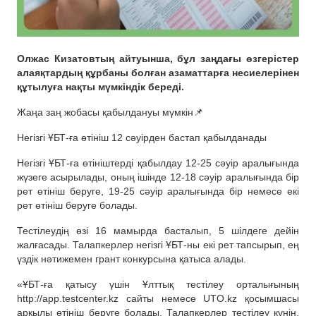
Олжас Кизатовтың айтуынша, бұл заңдағы өзгерістер
алаяқтардың құрбаны болған азаматтарға несиелерінен
құтылуға нақты мүмкіндік береді.
Жаңа заң жобасы қабылдануы мүмкін📌
Негізгі ҰБТ-ға өтініш 12 сәуірден бастап қабылданады
Негізгі ҰБТ-ға өтініштерді қабылдау 12-25 сәуір аралығында
жүзеге асырылады, оның ішінде 12-18 сәуір аралығында бір
рет өтініш беруге, 19-25 сәуір аралығында бір немесе екі
рет өтініш беруге болады.
Тестілеудің өзі 16 мамырда басталып, 5 шілдеге дейін
жалғасады. Талапкерлер негізгі ҰБТ-ны екі рет тапсырып, ең
үздік нәтижемен грант конкурсына қатыса алады.
«ҰБТ-ға қатысу үшін Ұлттық тестілеу орталығының
http://app.testcenter.kz сайты немесе UTO.kz қосымшасы
арқылы өтініш беруге болады. Талапкерлер тестілеу күнін,