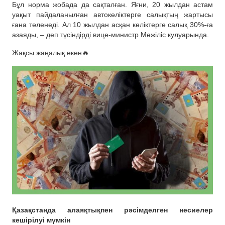
Бұл норма жобада да сақталған. Яғни, 20 жылдан астам
уақыт пайдаланылған автокөліктерге салықтың жартысы
ғана төленеді. Ал 10 жылдан асқан көліктерге салық 30%-ға
азаяды, – деп түсіндірді вице-министр Мәжіліс кулуарында.
Жақсы жаңалық екен🔥
Қазақстанда алаяқтықпен рәсімделген несиелер
кешірілуі мүмкін