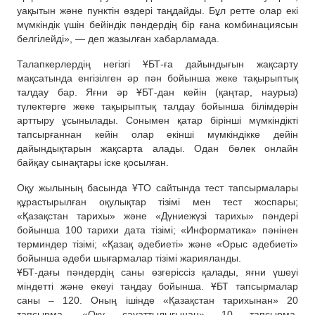
уақытын және пунктін өздері таңдайды. Бұл ретте олар екі
мүмкіндік үшін бейіндік пәндердің бір ғана комбинациясын
белгілейді», — деп жазылған хабарламада.
Талапкерлердің негізгі ҰБТ-ға дайындығын жақсарту
мақсатында енгізілген әр пән бойынша жеке тақырыптық
талдау бар. Яғни әр ҰБТ-дан кейін (қаңтар, наурыз)
түлектерге жеке тақырыптық талдау бойынша білімдерін
арттыру ұсынылады. Сонымен қатар бірінші мүмкіндікті
тапсырғаннан кейін олар екінші мүмкіндікке дейін
дайындықтарын жақсарта алады. Одан бөлек онлайн
байқау сынақтары іске қосылған.
Оқу жылының басында ҰТО сайтында тест тапсырмалары
құрастырылған оқулықтар тізімі мен тест жоспары;
«Қазақстан тарихы» және «Дүниежүзі тарихы» пәндері
бойынша 100 тарихи дата тізімі; «Информатика» пәнінен
терминдер тізімі; «Қазақ әдебиеті» және «Орыс әдебиеті»
бойынша әдеби шығармалар тізімі жарияланды.
ҰБТ-дағы пәндердің саны өзгеріссіз қалады, яғни үшеуі
міндетті және екеуі таңдау бойынша. ҰБТ тапсырмалар
саны – 120. Оның ішінде «Қазақстан тарихынан» 20
тапсырма, «Оқу сауаттылығынан» 10 тапсырма,