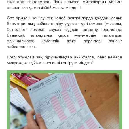
талаптар сақталмаса, банк немесе микроқаржы ұйымы
несиені сотқа жеткізбей жоюға міндетті.
Сот арқылы кешіру тек келесі жағдайларда қолданылады:
биометриялық сәйкестендіру дұрыс жүргізілмесе (мысалы,
бет-әлпет немесе саусақ іздерін анықтау ережелері
бұзылса); алаяқтыққа қарсы жүйелердің талаптары
орындалмаса; клиенттің жеке деректері заңсыз
пайдаланылса.
Егер осындай заң бұзушылықтар анықталса, банк немесе
микроқаржы ұйымы несиені кешіруге міндетті.