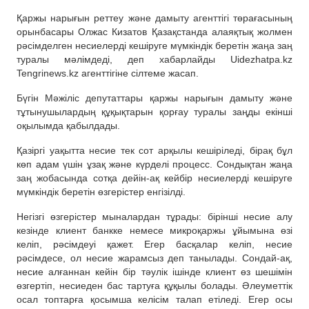
Қаржы нарығын реттеу және дамыту агенттігі төрағасының
орынбасары Олжас Кизатов Қазақстанда алаяқтық жолмен
рәсімделген несиелерді кешіруге мүмкіндік беретін жаңа заң
туралы мәлімдеді, деп хабарлайды Uidezhatpa.kz
Tengrinews.kz агенттігіне сілтеме жасап.
Бүгін Мәжіліс депутаттары қаржы нарығын дамыту және
тұтынушылардың құқықтарын қорғау туралы заңды екінші
оқылымда қабылдады.
Қазіргі уақытта несие тек сот арқылы кешіріледі, бірақ бұл
көп адам үшін ұзақ және күрделі процесс. Сондықтан жаңа
заң жобасында сотқа дейін-ақ кейбір несиелерді кешіруге
мүмкіндік беретін өзгерістер енгізілді.
Негізгі өзгерістер мыналардан тұрады: бірінші несие алу
кезінде клиент банкке немесе микроқаржы ұйымына өзі
келіп, рәсімдеуі қажет. Егер басқалар келіп, несие
рәсімдесе, ол несие жарамсыз деп танылады. Сондай-ақ,
несие алғаннан кейін бір тәулік ішінде клиент өз шешімін
өзгертіп, несиеден бас тартуға құқылы болады. Әлеуметтік
осал топтарға қосымша келісім талап етіледі. Егер осы