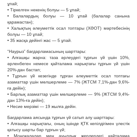
ұпай;
• Тіркелген некенің болуы — 5 ұпай;
• Балалардың болуы — 10 ұпай (балалар санына
қарамастан);
• Халықтың әлеуметтік осал топтары (ХӘОТ) мәртебесінің
болуы — 10 ұпай;
• 35 жасқа дейінгі жас — 5 ұпай.
“Наурыз” бағдарламасының шарттары:
• Алғашқы жарна: таза әрлеудегі тұрғын үй үшін 10%,
әрленбеген немесе қайталама нарықтағы тұрғын үй үшін
20%-дан бастап;
• Тұрғын үй кезегінде тұрған әлеуметтік осал топтағы
азаматтар үшін мөлшерлеме — 7% (ЖТСМ 7,1%-дан 9,6%-
ға дейін);
• Барлық азаматтар үшін мөлшерлеме — 9% (ЖТСМ 9,4%-
дан 13%-ға дейін);
• Несие мерзімі — 19 жылға дейін.
Бағдарлама аясында тұрғын үй сатып алу шарттары:
• Алғашқы нарықтағы, оның ішінде ҚТК кепілдігімен үлестік
қатысу шарты бар тұрғын үй;
• Моноқалалар мен ауылдық жерлердегі қайталама