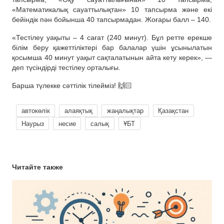
«Математикалық сауаттылықтан» 10 тапсырма және екі
бейіндік пән бойынша 40 тапсырмадан. Жоғары балл – 140.
«Тестілеу уақыты – 4 сағат (240 минут). Бұл ретте ерекше
білім беру қажеттіліктері бар балалар үшін ұсынылатын
қосымша 40 минут уақыт сақталатынын айта кету керек», —
деп түсіндірді тестілеу орталығы.
Барша түлекке сәттілік тілейміз! 🙌🏻
автокөлік
алаяқтық
жаңалықтар
Қазақстан
Наурыз
несие
салық
ҰБТ
Читайте также