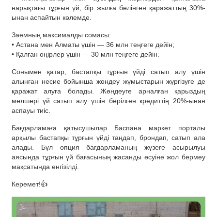
нарықтағы тұрғын үй, бір жылға бөлінген қаражаттың 30%-
ынан аспайтын көлемде.
Заемның максималды сомасы:
• Астана мен Алматы үшін — 36 млн теңгеге дейін;
• Қалған өңірлер үшін — 30 млн теңгеге дейін.
Сонымен қатар, бастапқы тұрғын үйді сатып алу үшін
алынған несие бойынша жөндеу жұмыстарын жүргізуге де
қаражат алуға болады. Жөндеуге арналған қарыздың
мөлшері үй сатып алу үшін берілген кредиттің 20%-ынан
аспауы тиіс.
Бағдарламаға қатысушылар Баспана маркет порталы
арқылы бастапқы тұрғын үйді таңдап, брондап, сатып ала
алады. Бұл опция бағдарламаның жүзеге асырылуы
аясында тұрғын үй бағасының жасанды өсуіне жол бермеу
мақсатында енгізілді.
Керемет!👍