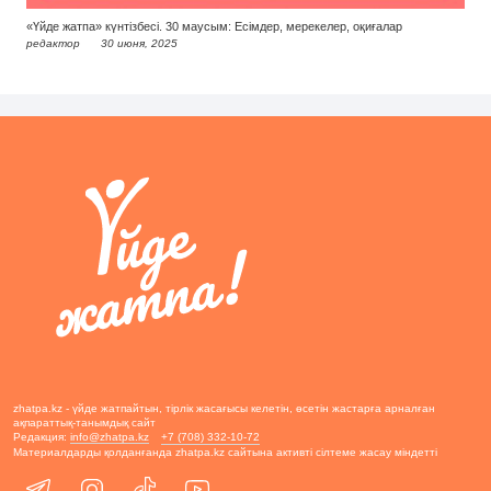
«Үйде жатпа» күнтізбесі. 30 маусым: Есімдер, мерекелер, оқиғалар
редактор
30 июня, 2025
zhatpa.kz - үйде жатпайтын, тірлік жасағысы келетін, өсетін жастарға арналған
ақпараттық-танымдық сайт
Редакция:
info@zhatpa.kz
+7 (708) 332-10-72
Материалдарды қолданғанда zhatpa.kz сайтына активті сілтеме жасау міндетті