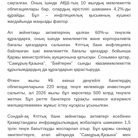
сақталған. Оның ішінде АҚШ-тың 10 жылдық мемлекеттік
облигациялары бар, олардың кірістілігі шамамен 4,2%-ды
құрайды. Бұл – инфляциялық қысымның күшеюі
жағдайында маңызды фактор.
Ал зейнетақы активтерінің қалған 60%-ы теңгелік
құралдарға, оның ішінде мемлекеттік және корпоративтік
бағалы қағаздарға салынған. Ұлттық банк инфляцияға
байланған ішкі мемлекеттік бағалы қағаздар бойынша
Қаржы министрлігінің аукционына қатысқан. Сонымен қатар,
“Самұрық-Қазына”, “Бәйтерек” сынды квазимемлекеттік
құрылымдардың да құралдарын қарастыруда.
Өткен жылы ҰБ екінші деңгейлі банктердің
облигацияларына 220 млрд теңге көлемінде инвестиция
салыпты, ал 2026 жылы бұл көрсеткіш 500 млрд теңгеге
жетпек. Бұл ретте банктерге тұрақты немесе өзгермелі
мөлшерлемемен жұмыс істеу нұсқасы ұсынылған.
Сондай-ақ Ұлттық банк зейнетақы активтері есебінен
Қазақстандағы инфрақұрылымдық жобаларға шамамен 1,5
трлн теңге бағыттауды жоспарлап отыр. Бұл қаржы сенімді
эмитенттерге, атап айтқанда “Самұрық-Қазына” мен