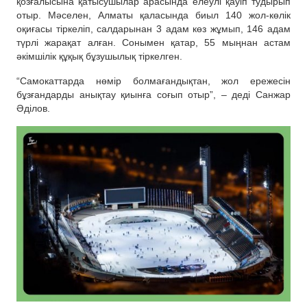
қозғалысына қатысушылар арасында елеулі қауіп тудырып
отыр. Мәселен, Алматы қаласында биыл 140 жол-көлік
оқиғасы тіркеліп, салдарынан 3 адам көз жұмып, 146 адам
түрлі жарақат алған. Сонымен қатар, 55 мыңнан астам
әкімшілік құқық бұзушылық тіркелген.
“Самокаттарда нөмір болмағандықтан, жол ережесін
бұзғандарды анықтау қиынға соғып отыр”, – деді Санжар
Әділов.