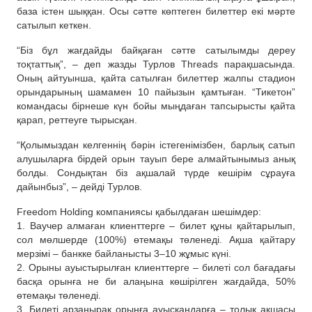
база істен шыққан. Осы сәтте көптеген билеттер екі мәрте
сатылып кеткен.
“Біз бұл жағдайды байқаған сәтте сатылымды дереу
тоқтаттық”, – деп жазды Турлов Threads парақшасында.
Оның айтуынша, қайта сатылған билеттер жалпы стадион
орындарының шамамен 10 пайызын қамтыған. “Тикетон”
командасы бірнеше күн бойы мыңдаған тапсырысты қайта
қарап, реттеуге тырысқан.
“Қолымыздан келгеннің бәрін істегенімізбен, барлық сатып
алушыларға бірдей орын тауып бере алмайтынымыз анық
болды. Сондықтан біз ақшалай түрде кешірім сұрауға
дайынбыз”, – дейді Турлов.
Freedom Holding компаниясы қабылдаған шешімдер:
1. Ваучер алмаған клиенттерге – билет құны қайтарылып,
сол мөлшерде (100%) өтемақы төленеді. Ақша қайтару
мерзімі – банкке байланысты 3–10 жұмыс күні.
2. Орыны ауыстырылған клиенттерге – билеті сол бағадағы
басқа орынға не би алаңына көшірілген жағдайда, 50%
өтемақы төленеді.
3. Билеті арзанырақ орынға ауысқандарға – толық ақшасы