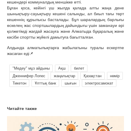
кешендері коммуналдық меншікке өтті.
Бұған қоса, кейінгі үш жылда қалада алты жаңа дене
шынықтыру-сауықтыру кешені салынды, ал биыл тағы төрт
кешеннің құрылысы басталады. Бұл шаралардың барлығы
өскелең жас спортшылардың дайындығы үшін заманауи әрі
қолжетімді жағдай жасауға және Алматыда бұқаралық және
кәсіби спортты жүйелі дамытуға бағытталған.
Алдында алматылықтарға жабылатыны туралы ескертпе
жасаған еді📌
"Медеу" мұз айдыны
Ақш
билет
Дженнифер Лопес
жаңалықтар
Қазақстан
нөмір
Тикетон
Ұлттық банк
шығын
электросамокат
Читайте также