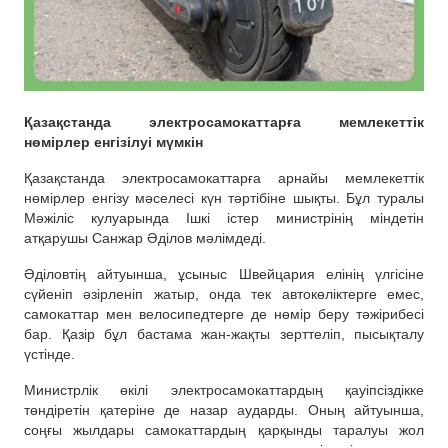
Қазақстанда электросамокаттарға мемлекеттік
нөмірлер енгізілуі мүмкін
Қазақстанда электросамокаттарға арнайы мемлекеттік
нөмірлер енгізу мәселесі күн тәртібіне шықты. Бұл туралы
Мәжіліс кулуарында Ішкі істер министрінің міндетін
атқарушы Санжар Әділов мәлімдеді.
Әділовтің айтуынша, ұсыныс Швейцария елінің үлгісіне
сүйеніп әзірленіп жатыр, онда тек автокөліктерге емес,
самокаттар мен велосипедтерге де нөмір беру тәжірибесі
бар. Қазір бұл бастама жан-жақты зерттеліп, пысықталу
үстінде.
Министрлік өкілі электросамокаттардың қауіпсіздікке
төндіретін қатеріне де назар аударды. Оның айтуынша,
соңғы жылдары самокаттардың қарқынды таралуы жол