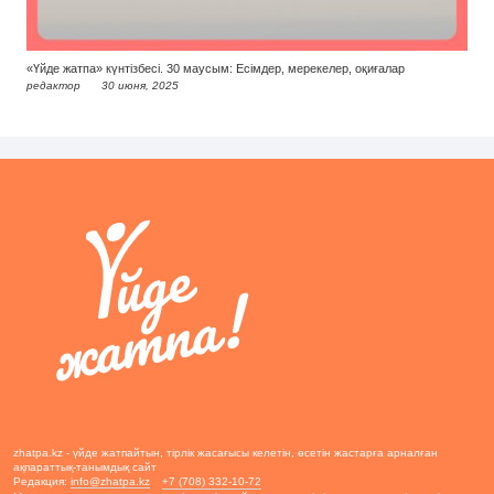
«Үйде жатпа» күнтізбесі. 30 маусым: Есімдер, мерекелер, оқиғалар
редактор
30 июня, 2025
zhatpa.kz - үйде жатпайтын, тірлік жасағысы келетін, өсетін жастарға арналған
ақпараттық-танымдық сайт
Редакция:
info@zhatpa.kz
+7 (708) 332-10-72