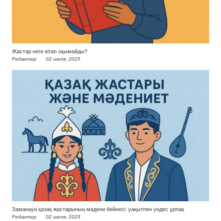
Жастар неге кітап оқымайды?
Редактор
02 июля, 2025
Заманауи қазақ жастарының мәдени бейнесі: уақытпен үндес ұрпақ
Редактор
02 июля, 2025