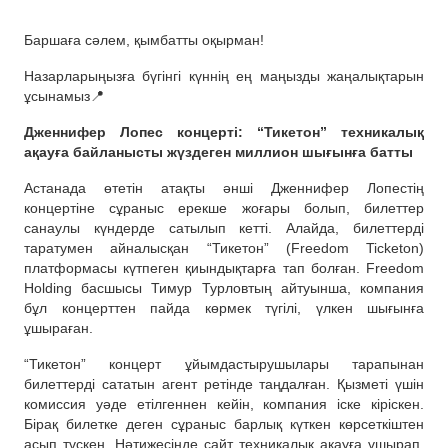
Баршаға сәлем, қымбатты оқырман!
Назарларыңызға бүгінгі күннің ең маңызды жаңалықтарын
ұсынамыз📍
Дженнифер Лопес концерті: “Тикетон” техникалық
ақауға байланысты жүздеген миллион шығынға батты
Астанада өтетін атақты әнші Дженнифер Лопестің
концертіне сұраныс ерекше жоғары болып, билеттер
санаулы күндерде сатылып кетті. Алайда, билеттерді
таратумен айналысқан “Тикетон” (Freedom Ticketon)
платформасы күтпеген қиындықтарға тап болған. Freedom
Holding басшысы Тимур Турловтың айтуынша, компания
бұл концерттен пайда көрмек түгілі, үлкен шығынға
ұшыраған.
“Тикетон” концерт ұйымдастырушылары тарапынан
билеттерді сататын агент ретінде таңдалған. Қызметі үшін
комиссия уәде етілгеннен кейін, компания іске кіріскен.
Бірақ билетке деген сұраныс барлық күткен көрсеткіштен
асып түскен. Нәтижесінде сайт техникалық ақауға ұшырап,