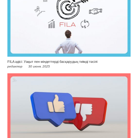
FILA әдісі: Уақыт пен міндеттерді басқарудың тиімді тәсілі
редактор
30 июня, 2025