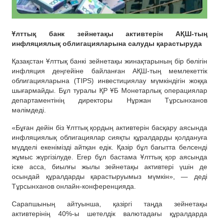
Ұлттық банк зейнетақы активтерін АҚШ-тың
инфляциялық облигацияларына салуды қарастыруда
Қазақстан Ұлттық банкі зейнетақы жинақтарының бір бөлігін
инфляция деңгейіне байланған АҚШ-тың мемлекеттік
облигацияларына (TIPS) инвестициялау мүмкіндігін жоққа
шығармайды. Бұл туралы ҚР ҰБ Монетарлық операциялар
департаментінің директоры Нұржан Тұрсынханов
мәлімдеді.
«Бұған дейін біз Ұлттық қордың активтерін басқару аясында
инфляциялық облигациялар сияқты құралдарды қолдануға
мүдделі екенімізді айтқан едік. Қазір бұл бағытта белсенді
жұмыс жүргізілуде. Егер бұл бастама Ұлттық қор аясында
іске асса, биылғы жылы зейнетақы активтері үшін де
осындай құралдарды қарастыруымыз мүмкін», — деді
Тұрсынханов онлайн-конференцияда.
Сарапшының айтуынша, қазіргі таңда зейнетақы
активтерінің 40%-ы шетелдік валютадағы құралдарда