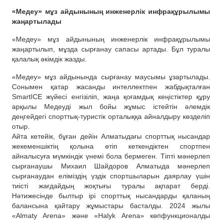
«Медеу» мұз айдынының инженерлік инфрақұрылымы
жаңартылады
«Медеу» мұз айдынының инженерлік инфрақұрылымы
жаңартылып, мұзда сырғанау сапасы артады. Бұл туралы
қалалық әкімдік жазды.
«Медеу» мұз айдынында сырғанау маусымы ұзартылады.
Сонымен қатар жасанды интеллектпен жабдықталған
SmartICE жүйесі енгізіліп, жаңа қоғамдық кеңістіктер құру
арқылы Медеуді жыл бойы жұмыс істейтін әлемдік
деңгейдегі спорттық-туристік орталыққа айналдыру көзделіп
отыр.
Айта кетейік, бұған дейін Алматыдағы спорттық нысандар
жекеменшіктің қолына өтіп кеткендіктен спортпен
айналысуға мүмкіндік үнемі бола бермеген. Тіпті мәнерлеп
сырғанаушы Михаил Шайдоров Алматыда мәнерлеп
сырғанаудан еліміздің үздік спортшыларын даярлау үшін
тиісті жағдайдың жоқтығы туралы ақпарат берді.
Нәтижесінде былтыр ірі спорттық нысандарды қаланың
балансына қайтару жұмыстары басталды. 2024 жылы
«Almaty Arena» және «Halyk Arena» көпфункционалды