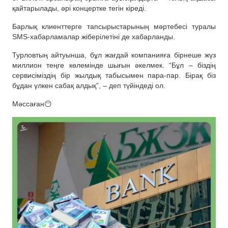
қайтарылады, әрі концертке тегін кіреді.
Барлық клиенттерге тапсырыстарының мәртебесі туралы
SMS-хабарламалар жіберілетіні де хабарланды.
Турловтың айтуынша, бұл жағдай компанияға бірнеше жүз
миллион теңге көлемінде шығын әкелмек. “Бұл – біздің
сервисіміздің бір жылдық табысымен пара-пар. Бірақ біз
бұдан үлкен сабақ алдық”, – деп түйіндеді ол.
Мәссаған😶