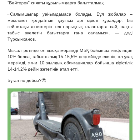
“Бәйтерек” сияқты құрылымдарға бағытталмақ.
«Салымшылар уайымдамаса болады. Бұл жобалар –
мемлекет қолдайтын қауіпсіз әрі кірісті құралдар. Біз
зейнетақы активтерін тек нарықтық талаптарға сай, нақты
табыс әкелетін бағыттарға ғана саламыз», — деді
Тұрсынханов.
Мысал ретінде ол қысқа мерзімді МБҚ бойынша инфляция
10% болса, табыстылық 15-15,5% деңгейінде екенін, ал ұзақ
мерзімді, яғни 10 жылдық облигациялар бойынша кірістілік
14-14,2% дейін жететінін атап өтті.
Бұған не дейсіз?🤔