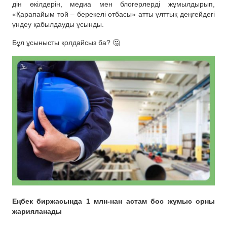
дін өкілдерін, медиа мен блогерлерді жұмылдырып,
«Қарапайым той – берекелі отбасы» атты ұлттық деңгейдегі
үндеу қабылдауды ұсынды.
Бұл ұсынысты қолдайсыз ба? 🤔
Еңбек биржасында 1 млн-нан астам бос жұмыс орны
жарияланады