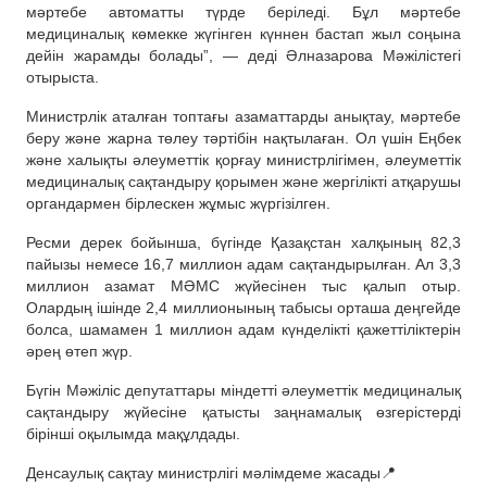
мәртебе автоматты түрде беріледі. Бұл мәртебе
медициналық көмекке жүгінген күннен бастап жыл соңына
дейін жарамды болады”, — деді Әлназарова Мәжілістегі
отырыста.
Министрлік аталған топтағы азаматтарды анықтау, мәртебе
беру және жарна төлеу тәртібін нақтылаған. Ол үшін Еңбек
және халықты әлеуметтік қорғау министрлігімен, әлеуметтік
медициналық сақтандыру қорымен және жергілікті атқарушы
органдармен бірлескен жұмыс жүргізілген.
Ресми дерек бойынша, бүгінде Қазақстан халқының 82,3
пайызы немесе 16,7 миллион адам сақтандырылған. Ал 3,3
миллион азамат МӘМС жүйесінен тыс қалып отыр.
Олардың ішінде 2,4 миллионының табысы орташа деңгейде
болса, шамамен 1 миллион адам күнделікті қажеттіліктерін
әрең өтеп жүр.
Бүгін Мәжіліс депутаттары міндетті әлеуметтік медициналық
сақтандыру жүйесіне қатысты заңнамалық өзгерістерді
бірінші оқылымда мақұлдады.
Денсаулық сақтау министрлігі мәлімдеме жасады📍