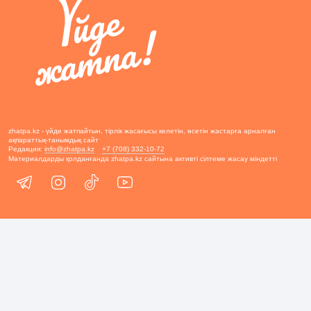
zhatpa.kz - үйде жатпайтын, тірлік жасағысы келетін, өсетін жастарға арналған
ақпараттық-танымдық сайт
Редакция:
info@zhatpa.kz
+7 (708) 332-10-72
Материалдарды қолданғанда zhatpa.kz сайтына активті сілтеме жасау міндетті