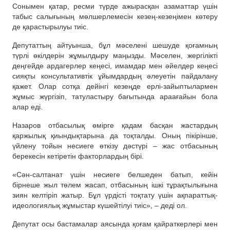
Сонымен қатар, ресми түрде ажырасқан азаматтар үшін
табыс салығының мөлшерлемесін кезең-кезеңімен көтеру
де қарастырылуы тиіс.
Депутаттың айтуынша, бұл мәселені шешуде қоғамның
түрлі өкілдерін жұмылдыру маңызды. Мәселен, жергілікті
деңгейде ардагерлер кеңесі, имамдар мен әйелдер кеңесі
сияқты консультативтік ұйымдардың әлеуетін пайдалану
қажет. Олар сотқа дейінгі кезеңде ерлі-зайыптылармен
жұмыс жүргізіп, татуластыру бағытында араағайын бола
алар еді.
Назаров отбасылық өмірге қадам басқан жастардың
қаржылық қиындықтарына да тоқталды. Оның пікірінше,
үйлену тойын несиеге өткізу дәстүрі – жас отбасының
берекесін кетіретін факторлардың бірі.
«Сән-салтанат үшін несиеге белшеден батып, кейін
бірнеше жыл төлем жасап, отбасының ішкі тұрақтылығына
зиян келтіріп жатыр. Бұл үрдісті тоқтату үшін ақпараттық-
идеологиялық жұмыстар күшейтілуі тиіс», – деді ол.
Депутат осы бастамалар аясында қоғам қайраткерлері мен