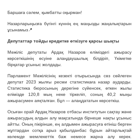
Баршаға сәлем, қымбатты оқырман!
Назарларыңызға бүгінгі күннің ең маңызды жаңалықтарын
ұсынамыз📍
Депутаттар тойды кредитке өткізуге қарсы шықты
Мәжіліс депутаты Ардақ Назаров еліміздегі ажырасу
көрсеткішінің өсуіне алаңдаушылық білдіріп, Үкіметке
бірқатар ұсыныс жолдады.
Парламент Мәжілісінің кезекті отырысында сөз сөйлеген
депутат 2023 жылғы ресми статистикаға назар аударды.
Статистика бюросының дерегіне сүйенсек, өткен жылы
елімізде 120,8 мың неке тіркеліп, соның 40,2 мыңы
ажырасумен аяқталған. Бұл — алаңдататын көрсеткіш.
Осыған орай Ардақ Назаров отбасы институтын сақтау және
ажырасудың алдын алу мақсатында бірнеше нақты ұсыныс
айтты. Оның пікірінше, ең алдымен ажырасуға өтініш берген
жұптардан сотқа арыз қабылданбас бұрын айтарлықтай
көлемде мемлекеттік баж немесе жарна алу керек.