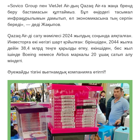
«Sovico Group пен VietJet Air-дың Qazaq Air-ға жаңа бренд
беру бастамасын құптаймыз. Бұл өңірдегі тасымал
инфрақұрылымын дамытып, ел экономикасына тың серпін
береді», — деді Жақыпов.
Qazaq Air-ді сату мәмілесі 2024 жылдың соңында аяқталған.
Инвесторға екі негізгі шарт қойылған: біріншіден, 2044 жылға
дейін 38,4 млрд теңге қарызды өтеу, екіншіден, бес жыл
ішінде Boeing немесе Airbus маркалы 20 ұшақ сатып алу
міндеті.
Әуежайды тізгіні вьетнамдық компанияға өтіпті‼️