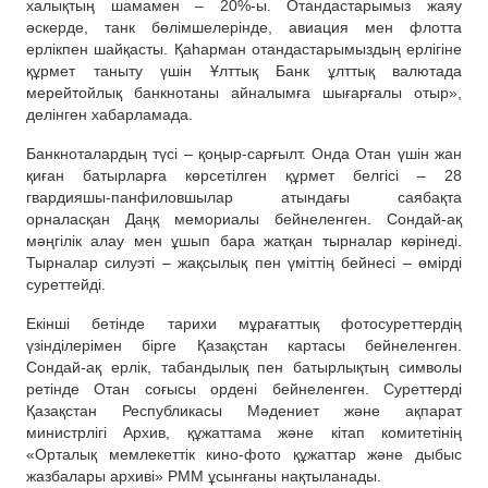
халықтың шамамен – 20%-ы. Отандастарымыз жаяу
әскерде, танк бөлімшелерінде, авиация мен флотта
ерлікпен шайқасты. Қаһарман отандастарымыздың ерлігіне
құрмет таныту үшін Ұлттық Банк ұлттық валютада
мерейтойлық банкнотаны айналымға шығарғалы отыр»,
делінген хабарламада.
Банкноталардың түсі – қоңыр-сарғылт. Онда Отан үшін жан
қиған батырларға көрсетілген құрмет белгісі – 28
гвардияшы-панфиловшылар атындағы саябақта
орналасқан Даңқ мемориалы бейнеленген. Сондай-ақ
мәңгілік алау мен ұшып бара жатқан тырналар көрінеді.
Тырналар силуэті – жақсылық пен үміттің бейнесі – өмірді
суреттейді.
Екінші бетінде тарихи мұрағаттық фотосуреттердің
үзінділерімен бірге Қазақстан картасы бейнеленген.
Сондай-ақ ерлік, табандылық пен батырлықтың символы
ретінде Отан соғысы ордені бейнеленген. Суреттерді
Қазақстан Республикасы Мәдениет және ақпарат
министрлігі Архив, құжаттама және кітап комитетінің
«Орталық мемлекеттік кино-фото құжаттар және дыбыс
жазбалары архиві» РММ ұсынғаны нақтыланады.