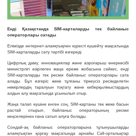
Енді Қазақстанда SIM-карталарды тек байланыс
операторлары сатады
Елімізде интернет-алаяқтықпен күресті күшейту мақсатында
SIM-карталарды сату тәртібі өзгереді.
Цифрлық даму, инновациялар және аэроғарыш өнеркәсібі
министрлігі әзірлеген жаңа ереже жобасына сәйкес, енді
SIM-карталарды тек ресми байланыс операторлары сата
алады. Бұл өзгеріс жеке тұлғаны тіркеусіз рәсімделетін
нөмірлердің таралуын тоқтату және киберқылмыстардың
алдын алу мақсатында ұсынылып отыр.
Жаңа талап күшіне енген соң, SIM-картаны тек жеке басын
растай отырып, байланыс операторының ресми
кеңселерінен ғана сатып алуға болады.
Сондай-ақ байланыс операторларына тұтынушыларды
алаяқтықтан қорғау мақсатында арнайы Call-орталықтар