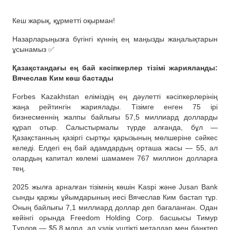
Кеш жарық, құрметті оқырман!
Назарларыңызға бүгінгі күннің ең маңызды жаңалықтарын
ұсынамыз ✅
Қазақстандағы ең бай кәсіпкерлер тізімі жарияланды:
Вячеслав Ким көш бастады
Forbes Kazakhstan еліміздің ең дәулетті кәсіпкерлерінің
жаңа рейтингін жариялады. Тізімге енген 75 ірі
бизнесменнің жалпы байлығы 57,5 миллиард долларды
құрап отыр. Салыстырмалы түрде алғанда, бұл —
Қазақстанның қазіргі сыртқы қарызының мөлшеріне сәйкес
келеді. Елдегі ең бай адамдардың орташа жасы — 55, ал
олардың капитал көлемі шамамен 767 миллион долларға
тең.
2025 жылға арналған тізімнің көшін Kaspi және Jusan Bank
сынды қаржы ұйымдарының иесі Вячеслав Ким бастап тұр.
Оның байлығы 7,1 миллиард доллар деп бағаланған. Одан
кейінгі орында Freedom Holding Corp. басшысы Тимур
Тұрлов — $5,8 млрд, ал үздік үштікті металдар мен банктер