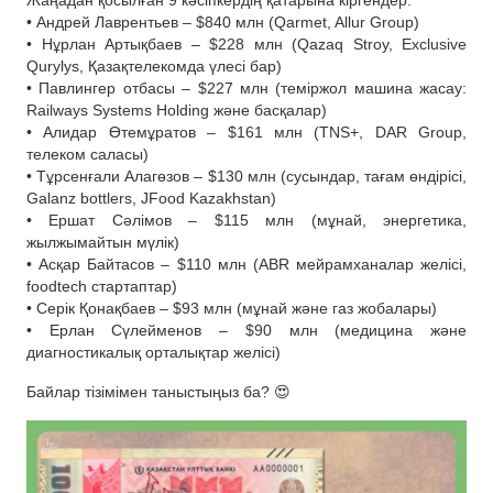
Жаңадан қосылған 9 кәсіпкердің қатарына кіргендер:
• Андрей Лаврентьев – $840 млн (Qarmet, Allur Group)
• Нұрлан Артықбаев – $228 млн (Qazaq Stroy, Exclusive
Qurylys, Қазақтелекомда үлесі бар)
• Павлингер отбасы – $227 млн (теміржол машина жасау:
Railways Systems Holding және басқалар)
• Алидар Өтемұратов – $161 млн (TNS+, DAR Group,
телеком саласы)
• Тұрсенғали Алагөзов – $130 млн (сусындар, тағам өндірісі,
Galanz bottlers, JFood Kazakhstan)
• Ершат Сәлімов – $115 млн (мұнай, энергетика,
жылжымайтын мүлік)
• Асқар Байтасов – $110 млн (ABR мейрамханалар желісі,
foodtech стартаптар)
• Серік Қонақбаев – $93 млн (мұнай және газ жобалары)
• Ерлан Сүлейменов – $90 млн (медицина және
диагностикалық орталықтар желісі)
Байлар тізімімен таныстыңыз ба? 😍