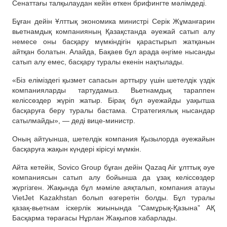
Сенаттағы талқылаудан кейін өткен брифингте мәлімдеді.
Бұған дейін Ұлттық экономика министрі Серік Жұманғарин
вьетнамдық компанияның Қазақстанда әуежай сатып алу
немесе оны басқару мүмкіндігін қарастырып жатқанын
айтқан болатын. Алайда, Бақаев бұл арада әңгіме нысанды
сатып алу емес, басқару туралы екенін нақтылады.
«Біз еліміздегі қызмет сапасын арттыру үшін шетелдік үздік
компанияларды тартудамыз. Вьетнамдық тараппен
келіссөздер жүріп жатыр. Бірақ бұл әуежайды уақытша
басқаруға беру туралы бастама. Стратегиялық нысандар
сатылмайды», — деді вице-министр.
Оның айтуынша, шетелдік компания Қызылорда әуежайын
басқаруға жақын күндері кірісуі мүмкін.
Айта кетейік, Sovico Group бұған дейін Qazaq Air ұлттық әуе
компаниясын сатып алу бойынша да ұзақ келіссөздер
жүргізген. Жақында бұл мәміле аяқталып, компания атауы
VietJet Kazakhstan болып өзгеретін болды. Бұл туралы
қазақ-вьетнам іскерлік жиынында “Самұрық-Қазына” АҚ
Басқарма төрағасы Нұрлан Жақыпов хабарлады.