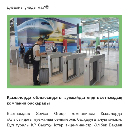
Дизайны ұнады ма?🤔
Қызылорда облысындағы әуежайды енді вьетнамдық
компания басқарады
Вьетнамдық Sovico Group компаниясы Қызылорда
облысындағы әуежайды сенімгерлік басқаруға алуы мүмкін.
Бұл туралы ҚР Сыртқы істер вице-министрі Әлібек Бақаев