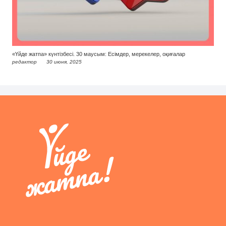
«Үйде жатпа» күнтізбесі. 30 маусым: Есімдер, мерекелер, оқиғалар
редактор
30 июня, 2025