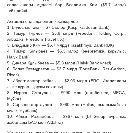
саласындағы мүддесі бар Владимир Ким ($5,7 млрд)
түйіндейді.
Алғашқы ондыққа енген кәсіпкерлер:
1. Вячеслав Ким — $7,1 млрд (Kaspi.kz, Jusan Bank)
2. Тимур Тұрлов — $5,8 млрд (Freedom Holding Corp.,
Arbuz.kz, Freedom Travel т.б.)
3. Владимир Ким — $5,7 млрд (Kazakhmys, Bank RBK)
4. Тимур Құлыбаев — $5,3 млрд (энергетика, құрылыс,
Halyk Bank)
5. Динара Құлыбаева — $5,3 млрд (Halyk Bank үлесі)
6. Болат Өтемұратов — $3,7 млрд (ForteBank, Ritz-Carlton,
Rixos)
7. Ибрагимовтар отбасы — $2,06 млрд (ERG, Италиядағы
люкс-курорт, қаржы секторы)
8. Нұрлан Смағұлов — $990 млн (автобизнес, MEGA,
MyCar)
9. Сәрсеновтар әулеті — $980 млн (Helios, жылжымайтын
мүлік, Нұрбанк)
10. Айдын Рахымбаев — $967 млн (BI Group, құрылыс
жобалары БАӘ мен АҚШ-та)