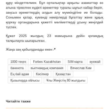
құру міндеттелмек. Бұл орталықтар арқылы азаматтар өз
атына тіркелген күдікті әрекеттер туралы шұғыл хабар беріп,
заңсыз әрекеттердің алдын алу мүмкіндігіне ие болады.
Сонымен қатар, күмәнді нөмірлерді бұғаттау және құқық
қорғау органдарына қажетті мәліметтерді ұсыну жеңілдей
түспек.
Құжат 2025 жылдың 23 мамырына дейін қоғамдық
талқылауға шығарылған.
Жаңа заң қабылданады екен📍
1000 теңге
Forbes Kazakhstan
SIM-карта
әуежай
банкнота
вьетнамдық компания
Вячеслав Ким
Ең бай адам
Кәсіпкер
Қазақстан
Қызылорда облысы
Ұлы Жеңістің 80 жылдығы
Читайте также