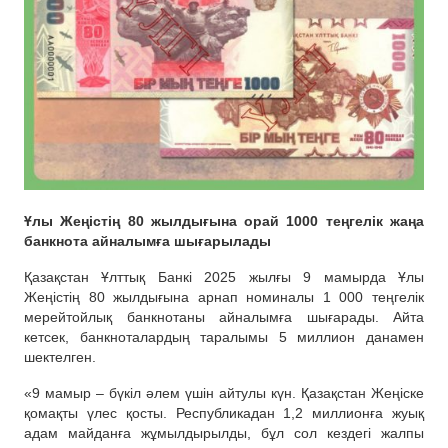
Ұлы Жеңістің 80 жылдығына орай 1000 теңгелік жаңа
банкнота айналымға шығарылады
Қазақстан Ұлттық Банкі 2025 жылғы 9 мамырда Ұлы
Жеңістің 80 жылдығына арнап номиналы 1 000 теңгелік
мерейтойлық банкнотаны айналымға шығарады. Айта
кетсек, банкноталардың таралымы 5 миллион данамен
шектелген.
«9 мамыр – бүкіл әлем үшін айтулы күн. Қазақстан Жеңіске
қомақты үлес қосты. Республикадан 1,2 миллионға жуық
адам майданға жұмылдырылды, бұл сол кездегі жалпы