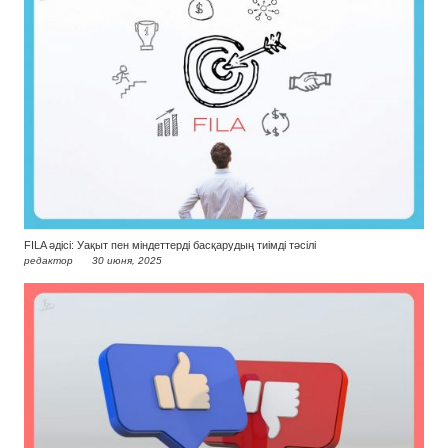
FILA әдісі: Уақыт пен міндеттерді басқарудың тиімді тәсілі
редактор
30 июня, 2025