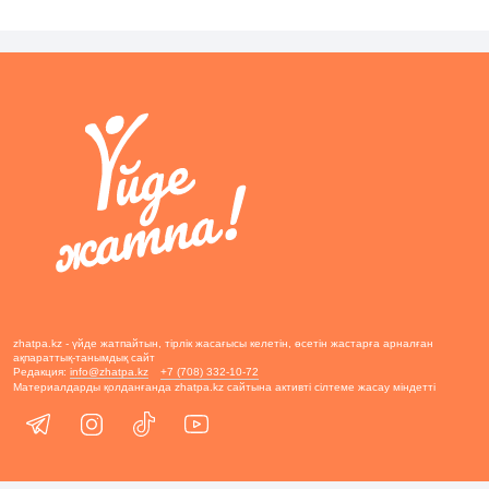
zhatpa.kz - үйде жатпайтын, тірлік жасағысы келетін, өсетін жастарға арналған
ақпараттық-танымдық сайт
Редакция:
info@zhatpa.kz
+7 (708) 332-10-72
Материалдарды қолданғанда zhatpa.kz сайтына активті сілтеме жасау міндетті