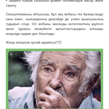
• Заңмен тыйым салынған қызмет нәтижелерін жасау және
тарату.
Смышляеваның айтуынша, бұл заң жобасы тек Қазақстанда
ғана емес, халықаралық деңгейде де үлкен қызығушылық
тудырып отыр. Ол жобаны жасанды интеллектінің қауіпсіз
және тұрақты экожүйесін қалыптастырудағы алғашқы
маңызды қадам деп бағалады.
Жаңа өзгеріске қалай қарайсыз?😶