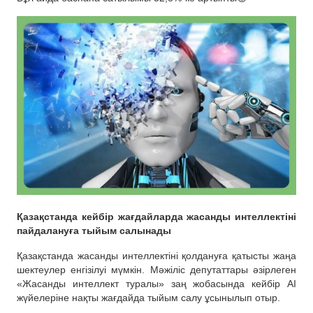
Қазақстанда кейбір жағдайларда жасанды интеллектіні
пайдалануға тыйым салынады
Қазақстанда жасанды интеллектіні қолдануға қатысты жаңа
шектеулер енгізілуі мүмкін. Мәжіліс депутаттары әзірлеген
«Жасанды интеллект туралы» заң жобасында кейбір AI
жүйелеріне нақты жағдайда тыйым салу ұсынылып отыр.