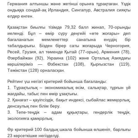
Германия алтыншы және жетінші орынға тұрақтаған. Үздік
ондыққа сондай-ақ Ирландия, Сингапур, Австралия сияқты
елдер енген.
Қазақстан биылғы тізімде 79,32 балл жинап, 70-орынды
иеленді. Бұл – өмір сүру деңгейі «өте жоғары» деп
бағаланатын мемлекеттер санатына енудің бір
табалдырығы. Бізден бірер саты жоғарыда Черногория,
Ресей, Грузия, ал төменде Қытай (77-орын), Армения (78),
Әзербайжан (92), Украина (102) және Орталық Азиядағы
көршілеріміз — Өзбекстан (108), Қырғызстан (119),
Тәжікстан (128) орналасқан.
Рейтинг үш негізгі критерий бойынша бағаланды:
1. Тұрақтылық – экономикалық өсім, салықтар, тұрғын үй
жағдайы, табыс пен өмір ұзақтығы.
2. Қанағат – қауіпсіздік, бақыт индексі, сыбайлас жемқорлық,
денсаулық пен білім беру.
3. Тепе-теңдік – адам құқықтары, гендерлік теңдік,
экологияға қамқорлық.
Әр критерий 100 балдық шкала бойынша өлшеніп, барлығы
23 көрсеткішке негізделді.