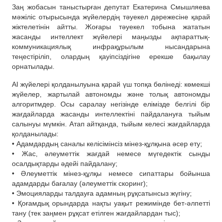
Заң жобасын таныстырған депутат Екатерина Смышляева
мәжіліс отырысында жүйелердің тәуекел дәрежесіне қарай
жіктелетінін айтты. Жоғары тәуекел тобына жататын
жасанды интеллект жүйелері маңызды ақпараттық-
коммуникациялық инфрақұрылым нысандарына
теңестіріліп, олардың қауіпсіздігіне ерекше бақылау
орнатылады.
AI жүйелері қолданылуына қарай үш топқа бөлінеді: көмекші
жүйелер, жартылай автономды және толық автономды
алгоритмдер. Осы саралау негізінде елімізде белгілі бір
жағдайларда жасанды интеллектіні пайдалануға тыйым
салынуы мүмкін. Атап айтқанда, тыйым келесі жағдайларда
қолданылады:
• Адамдардың саналы келісімінсіз мінез-құлқына әсер ету;
• Жас, әлеуметтік жағдай немесе мүгедектік сынды
осалдықтарды әдейі пайдалану;
• Әлеуметтік мінез-құлқы немесе сипаттары бойынша
адамдарды бағалау (әлеуметтік скоринг);
• Эмоцияларды талдауға адамның рұқсатынсыз жүгіну;
• Қоғамдық орындарда нақты уақыт режимінде бет-әлпетті
тану (тек заңмен рұқсат етілген жағдайлардан тыс);