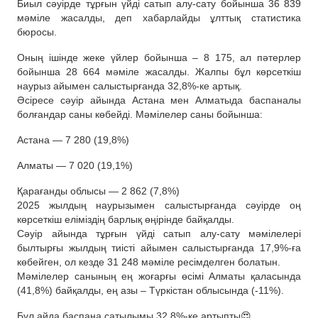
Биыл сәуірде тұрғын үйді сатып алу-сату бойынша 36 839
мәміле жасалды, деп хабарлайды ұлттық статистика
бюросы.
Оның ішінде жеке үйлер бойынша – 8 175, ал пәтерлер
бойынша 28 664 мәміле жасалды. Жалпы бұл көрсеткіш
наурыз айымен салыстырғанда 32,8%-ке артық.
Әсіресе сәуір айында Астана мен Алматыда баспаналы
болғандар саны көбейді. Мәмілелер саны бойынша:
Астана — 7 280 (19,8%)
Алматы — 7 020 (19,1%)
Қарағанды облысы — 2 862 (7,8%)
2025 жылдың наурызымен салыстырғанда сәуірде оң
көрсеткіш еліміздің барлық өңірінде байқалды.
Сәуір айында тұрғын үйді сатып алу-сату мәмілелері
былтырғы жылдың тиісті айымен салыстырғанда 17,9%-ға
көбейген, ол кезде 31 248 мәміле ресімделген болатын.
Мәмілелер санының ең жоғарғы өсімі Алматы қаласында
(41,8%) байқалды, ең азы – Түркістан облысында (-11%).
Бұл айда баспана сатылымы 32,8%-ке артыпты😍