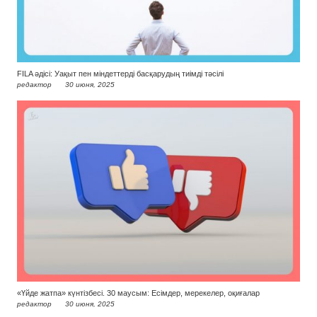
FILA әдісі: Уақыт пен міндеттерді басқарудың тиімді тәсілі
редактор
30 июня, 2025
«Үйде жатпа» күнтізбесі. 30 маусым: Есімдер, мерекелер, оқиғалар
редактор
30 июня, 2025