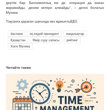
дертім бар. Биохимиялық ем де, операция да маған
жарамайды, денем көтере алмайды”, – деген болатын
Мухика.
Тоқсанға қараған шағында көз жұмыпты🙌🏻
баспана
ең кедей президент
жаңалықтар
Қазақстан
Өмір сүру сапасы
рейтинг
Хосе Мухика
Читайте также