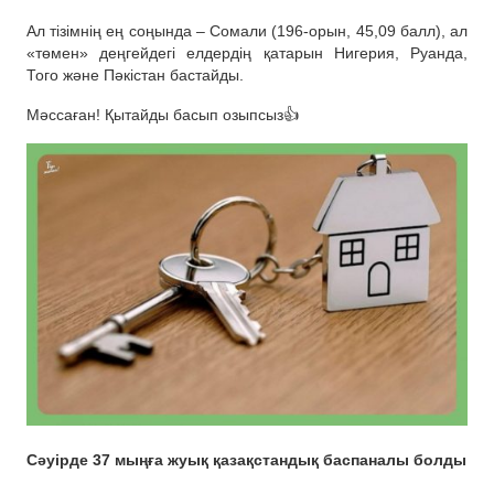
Ал тізімнің ең соңында – Сомали (196-орын, 45,09 балл), ал
«төмен» деңгейдегі елдердің қатарын Нигерия, Руанда,
Того және Пәкістан бастайды.
Мәссаған! Қытайды басып озыпсыз👍
Сәуірде 37 мыңға жуық қазақстандық баспаналы болды