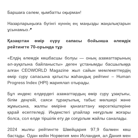
Баршаға сәлем, қымбатты оқырман!
Назарларыңызға бүгінгі күннің ең маңызды жаңалықтарын
ұсынамыз📍
Қазақстан өмір сүру сапасы бойынша әлемдік
рейтингте 70-орында тұр
«Елдің әлемдік көшбасшы болуы — оның азаматтарының
әл-ауқатына байланысты» деген ұстанымды басшылыққа
алған CEOWORLD Magazine жыл сайын мемлекеттердің
өмір сүру сапасына қатысты жаһандық рейтинг – Human
Progress Index (HPI) жариялап отырады.
Бұл индекс елдердегі азаматтардың өмір сүру ұзақтығы,
білім деңгейі, саяси тұрақтылық, табыс мөлшері және
жұмысына, жалпы өміріне қанағаттану көрсеткіштеріне
қарай есептеледі. Индекстегі ұпайлар неғұрлым жоғары
болса, сол елде тіршілік ету де соғұрлым жайлы саналады.
2024 жылғы рейтингте Швейцария 97,9 балмен көш
бастады. Одан кейін Норвегия мен Исландия, ал Дания мен