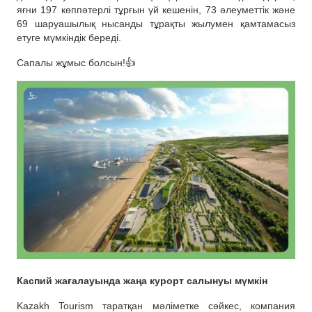
яғни 197 көппәтерлі тұрғын үй кешенін, 73 әлеуметтік және
69 шаруашылық нысанды тұрақты жылумен қамтамасыз
етуге мүмкіндік береді.
Сапалы жұмыс болсын!👍
Каспий жағалауында жаңа курорт салынуы мүмкін
Kazakh Tourism таратқан мәліметке сәйкес, компания