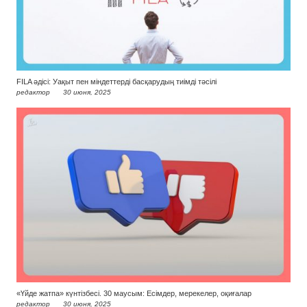
FILA әдісі: Уақыт пен міндеттерді басқарудың тиімді тәсілі
редактор
30 июня, 2025
«Үйде жатпа» күнтізбесі. 30 маусым: Есімдер, мерекелер, оқиғалар
редактор
30 июня, 2025