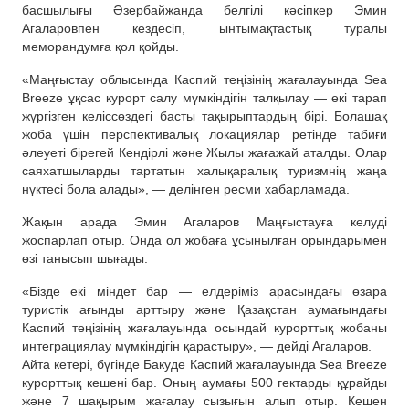
басшылығы Әзербайжанда белгілі кәсіпкер Эмин
Агаларовпен кездесіп, ынтымақтастық туралы
меморандумға қол қойды.
«Маңғыстау облысында Каспий теңізінің жағалауында Sea
Breeze ұқсас курорт салу мүмкіндігін талқылау — екі тарап
жүргізген келіссөздегі басты тақырыптардың бірі. Болашақ
жоба үшін перспективалық локациялар ретінде табиғи
әлеуеті бірегей Кендірлі және Жылы жағажай аталды. Олар
саяхатшыларды тартатын халықаралық туризмнің жаңа
нүктесі бола алады», — делінген ресми хабарламада.
Жақын арада Эмин Агаларов Маңғыстауға келуді
жоспарлап отыр. Онда ол жобаға ұсынылған орындарымен
өзі танысып шығады.
«Бізде екі міндет бар — елдеріміз арасындағы өзара
туристік ағынды арттыру және Қазақстан аумағындағы
Каспий теңізінің жағалауында осындай курорттық жобаны
интеграциялау мүмкіндігін қарастыру», — дейді Агаларов.
Айта кетері, бүгінде Бакуде Каспий жағалауында Sea Breeze
курорттық кешені бар. Оның аумағы 500 гектарды құрайды
және 7 шақырым жағалау сызығын алып отыр. Кешен