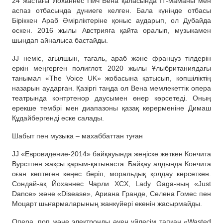
24 жастағы Йоханнес Пич Вена қаласында IT-маманы мен
аспаз отбасында дүниеге келген. Бала күнінде отбасы
Біріккен Араб Әмірліктеріне қоныс аударып, ол Дубайда
өскен. 2016 жылы Австрияға қайта оралып, музыкамен
шындап айналыса бастайды.
JJ неміс, ағылшын, тагаль, араб және француз тілдерін
еркін меңгерген полиглот. 2020 жылы Ұлыбританиядағы
танымал «The Voice UK» жобасына қатысып, көпшіліктің
назарын аударған. Қазіргі таңда ол Вена мемлекеттік опера
театрында контртенор даусымен өнер көрсетеді. Оның
ерекше тембрі мен диапазоны қазақ көрерменіне Димаш
Құдайбергенді еске салады.
Шабыт пен музыка – махаббаттан туған
JJ «Евровидение-2014» байқауында жеңіске жеткен Кончита
Вурстпен жақсы қарым-қатынаста. Байқау алдында Кончита
оған көптеген кеңес беріп, моральдық қолдау көрсеткен.
Сондай-ақ Йоханнес Чарли XCX, Lady Gaga-ның «Just
Dance» және «Disease», Ариана Гранде, Селена Гомес пен
Моцарт шығармаларының жанкүйері екенін жасырмайды.
Опера, поп және электронды әуен үйлесім тапқан «Wasted