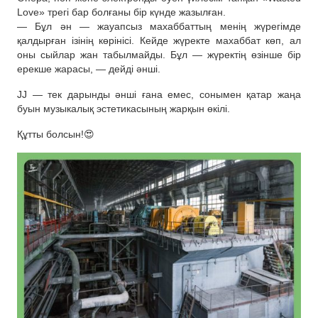
Love» трегі бар болғаны бір күнде жазылған.
— Бұл ән — жауапсыз махаббаттың менің жүрегімде
қалдырған ізінің көрінісі. Кейде жүректе махаббат көп, ал
оны сыйлар жан табылмайды. Бұл — жүректің өзінше бір
ерекше жарасы, — дейді әнші.
JJ — тек дарынды әнші ғана емес, сонымен қатар жаңа
буын музыкалық эстетикасының жарқын өкілі.
Құтты болсын!😍