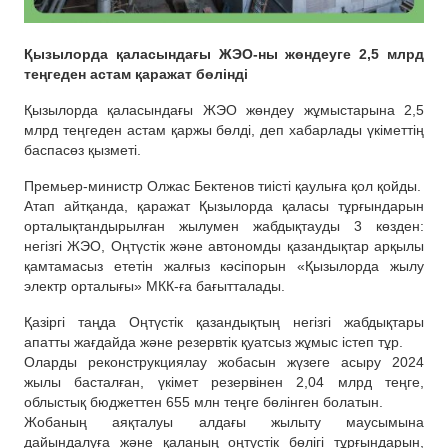
Қызылорда қаласындағы ЖЭО-ны жөндеуге 2,5 млрд
теңгеден астам қаражат бөлінді
Қызылорда қаласындағы ЖЭО жөндеу жұмыстарына 2,5
млрд теңгеден астам қаржы бөлді, деп хабарлады үкіметтің
баспасөз қызметі.
Премьер-министр Олжас Бектенов тиісті қаулыға қол қойды.
Атап айтқанда, қаражат Қызылорда қаласы тұрғындарын
орталықтандырылған жылумен жабдықтауды 3 көзден:
негізгі ЖЭО, Оңтүстік және автономды қазандықтар арқылы
қамтамасыз ететін жалғыз кәсіпорын «Қызылорда жылу
электр орталығы» МКК-ға бағытталады.
Қазіргі таңда Оңтүстік қазандықтың негізгі жабдықтары
апатты жағдайда және резервтік қуатсыз жұмыс істеп тұр.
Оларды реконструкциялау жобасын жүзеге асыру 2024
жылы басталған, үкімет резервінен 2,04 млрд теңге,
облыстық бюджеттен 655 млн теңге бөлінген болатын.
Жобаның аяқталуы алдағы жылыту маусымына
дайындалуға және қаланың оңтүстік бөлігі тұрғындарын,