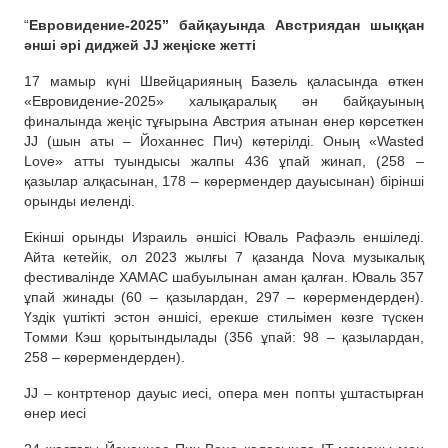
“
Евровидение-2025” байқауында Австриядан шыққан
әнші әрі диджей JJ жеңіске жетті
17 мамыр күні Швейцарияның Базель қаласында өткен
«Евровидение-2025» халықаралық ән байқауының
финалында жеңіс тұғырына Австрия атынан өнер көрсеткен
JJ (шын аты – Йоханнес Пич) көтерілді. Оның «Wasted
Love» атты туындысы жалпы 436 ұпай жинап, (258 –
қазылар алқасынан, 178 – көрермендер дауысынан) бірінші
орынды иеленді.
Екінші орынды Израиль әншісі Юваль Рафаэль еншіледі.
Айта кетейік, ол 2023 жылғы 7 қазанда Nova музыкалық
фестивалінде ХАМАС шабуылынан аман қалған. Юваль 357
ұпай жинады (60 – қазылардан, 297 – көрермендерден).
Үздік үштікті эстон әншісі, ерекше стильімен көзге түскен
Томми Кэш қорытындылады (356 ұпай: 98 – қазылардан,
258 – көрермендерден).
JJ – контртенор дауыс иесі, опера мен попты ұштастырған
өнер иесі