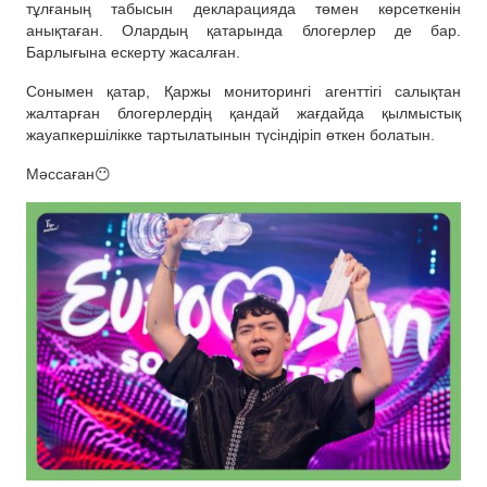
тұлғаның табысын декларацияда төмен көрсеткенін
анықтаған. Олардың қатарында блогерлер де бар.
Барлығына ескерту жасалған.
Сонымен қатар, Қаржы мониторингі агенттігі салықтан
жалтарған блогерлердің қандай жағдайда қылмыстық
жауапкершілікке тартылатынын түсіндіріп өткен болатын.
Мәссаған😶