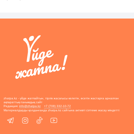
zhatpa.kz - үйде жатпайтын, тірлік жасағысы келетін, өсетін жастарға арналған
ақпараттық-танымдық сайт
Редакция:
info@zhatpa.kz
+7 (708) 332-10-72
Материалдарды қолданғанда zhatpa.kz сайтына активті сілтеме жасау міндетті