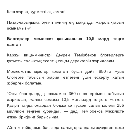
Кеш жарық, құрметті оқырман!
Назарларыңызға бүгінгі күннің ең маңызды жаңалықтарын
ұсынамыз ✅
Блогерлер мемлекет қазынасына 10,5 млрд теңге
салған
Қаржы вице-министрі Дәурен Темірбеков блогерлерге
қатысты салықтық есептің соңғы деректерін жариялады.
Мемлекеттік кірістер комитеті бұған дейін 850-ге жуық
блогерге табысын жария етпегені үшін ескерту хатын
жіберген болатын.
“Осы блогерлердің шамамен 360-ы өз еркімен табысын
жариялап, жалпы сомасы 10,5 миллиард теңгеге жеткен.
Қазіргі таңда олардан бюджетке түскен салық көлемі 256
миллион теңгені құрайды”, — деді Темірбеков Мәжілісте
өткен брифинг барысында.
Айта кетейік, жыл басында салық органдары жүздеген жеке