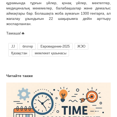
құрамында тұрғын үйлер, қонақ үйлер, мектептер,
медициналық мекемелер, балабақшалар және демалыс
аймақтары бар. Болашақта жоба аумағын 1300 гектарға, ал
жағалау ұзындығын 22 шақырымға дейін арттыру
жоспарланған.
Тамаша!🔥
JJ
блогер
Евровидение-2025
ЖЭО
Қазақстан
мемлекет қазынасы
Читайте также