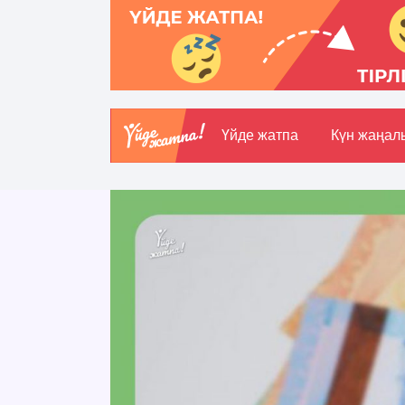
Үйде жатпа
Күн жаңал