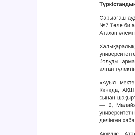
Түркістанды
Сарыағаш ауд
№7 Төле би а
Атахан әлемн
Халықаралық 
университетт
болуды арма
алған түлекті
«Ауыл мекте
Канада, АҚШ 
сынан шақырт
— 6, Малайз
университет
делінген хаб
Ақжүніс Ата