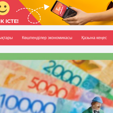
ықтары
Көшпенділер экономикасы
Қазына кеңес