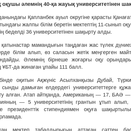
қ оқушы әлемнің 40-қа жауық университетінен ш
анындағы Қапланбек ауыл округіне қарасты Қанағ
тындағы жалпы білім беретін мектептің 11-сынып оқ
ің беделді 36 университетінен шақырту алды.
қатынастар мамандығын таңдаған жас түлек дүниеж
ерде білім алып, өз саласын жетік меңгерген ма
ндайды. Әлемнің бірнеше жоғарғы оқу орындар
ң ҰБТ-да жинаған ұпайы 111 балл.
бінде оқитын Ақжүніс Асылханқызы Дубай, Түрки
сынды дамыған елдердегі университеттерге құжат
у алған. Атап айтқанда, Американың — 17, БАӘ —
ияның — 5 университетінің грантын ұтып алып,
іне президенттік стипендиямен оқуға шақырты
арламада.
хан мектеп табалдырығын аттаған сәттен бас