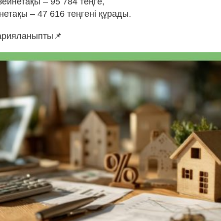
ейнетақы – 95 784 теңге,
нетақы – 47 616 теңгені құрады.
арияланыпты📌