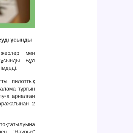
еуді ұсынды
 жерлер мен
 ұсынды. Бұл
імдеді.
тты пилоттық
талама тұрғын
луға арналған
қаражатынан 2
тоқтатылуына
мен “Наурыз”