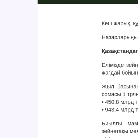
Кеш жарық, құ
Назарларыңыз
Қазақстанда
Елімізде зе
жағдай бойын
Жыл басынан
сомасы 1 трлн
• 450,8 млрд 
• 943,4 млрд 
Биылғы мам
зейнетақы мөл