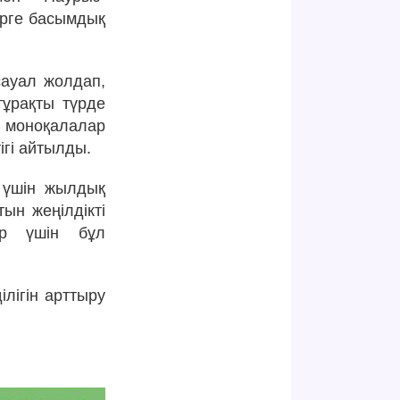
ерге басымдық
сауал жолдап,
тұрақты түрде
моноқалалар
ігі айтылды.
 үшін жылдық
ын жеңілдікті
ар үшін бұл
лігін арттыру