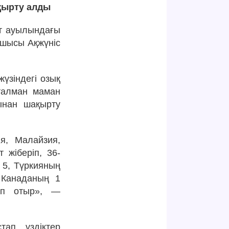
ақырту алды
ат ауылындағы
ушысы Ақжүніс
үзіндегі озық
йталман маман
ынан шақырту
я, Малайзия,
 жіберіп, 36-
 5, Түркияның
 Канаданың 1
лып отыр», —
тап үздіктер