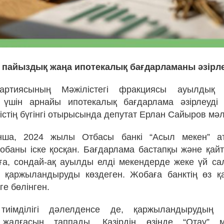
5 пайыздық жаңа ипотекалық бағдарламаны әзірл
артиясының Мәжілістегі фракциясы ауылдық
 үшін арнайы ипотекалық бағдарлама әзірлеуді
істің бүгінгі отырысында депутат Ерлан Сайыров мәл
ша, 2024 жылы Отбасы банкі “Асыл мекен” а
обаны іске қосқан. Бағдарлама бастапқы және қай
ға, сондай-ақ ауылды елді мекендерде жеке үй са
н қаржыландыруды көздеген. Жобаға банктің өз 
е бөлінген.
иімділігі дәлелденсе де, қаржыландырудың 
жалғасын таппады. Қазірдің өзінде “Отау” 