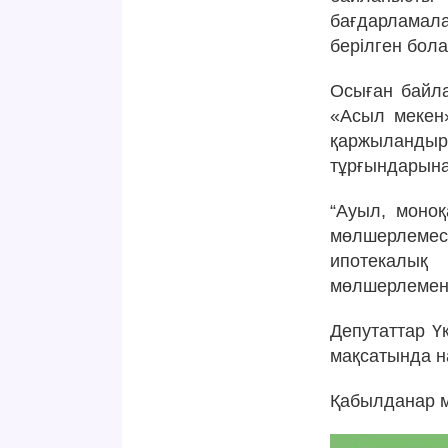
бағдарламала
берілген бола
Осыған байла
«Асыл мекен»
қаржыланды
тұрғындарына 
“Ауыл, моно
мөлшерлемесі
ипотекалық
мөлшерлемені
Депутаттар Ү
мақсатында на
Қабылданар м