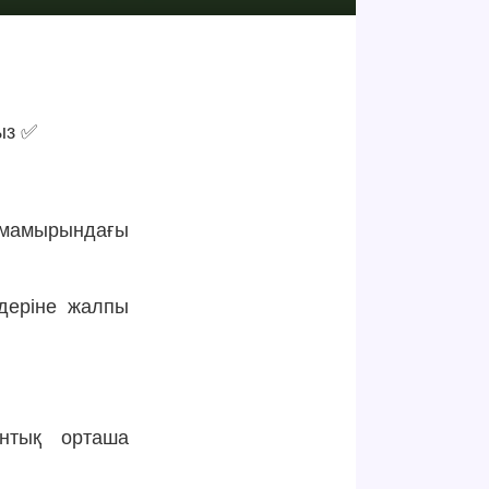
ыз ✅
 мамырындағы
деріне жалпы
нтық орташа