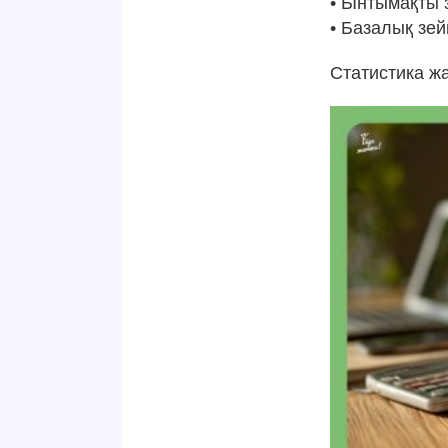
• Ынтымақты з
• Базалық зей
Статистика ж