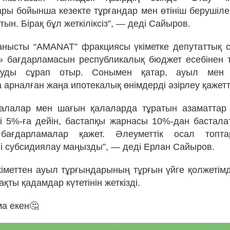
ры бойынша кезекте тұрғандар мен өтініш берушіл
тын. Бірақ бұл жеткіліксіз”, — деді Сайыров.
нысты “AMANAT” фракциясы үкіметке депутаттық 
 бағдарламасын республикалық бюджет есебінен 
руды сұрап отыр. Сонымен қатар, ауыл мен 
арналған жаңа ипотекалық өнімдерді әзірлеу қажетт
қалалар мен шағын қалаларда тұратын азаматтар
 5%-ға дейін, бастапқы жарнасы 10%-дан басталат
 бағдарламалар қажет. Әлеуметтік осал топт
 субсидиялау маңызды”, — деді Ерлан Сайыров.
кіметтен ауыл тұрғындарының тұрғын үйге қолжетімді
қты қадамдар күтетінін жеткізді.
а екен🤔