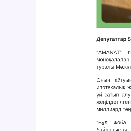
Депутаттар 
“AMANAT” п
моноқалалар
туралы Мәжіл
Оның айтуын
ипотекалық ж
үй сатып алу
жеңілдетілге
миллиард теңг
“Бұл жоба т
байланысты 