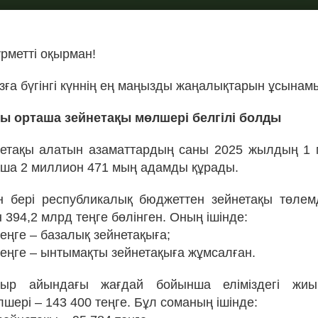
рметті оқырман!
ға бүгінгі күннің ең маңызды жаңалықтарын ұсынам
ғы орташа зейнетақы мөлшері белгілі болды
йнетақы алатын азаматтардың саны 2025 жылдың 1
ша 2 миллион 471 мың адамды құрады.
 бері республикалық бюджеттен зейнетақы төлем
 394,2 млрд теңге бөлінген. Оның ішінде:
теңге – базалық зейнетақыға;
теңге – ынтымақты зейнетақыға жұмсалған.
ыр айындағы жағдай бойынша еліміздегі жиы
шері – 143 400 теңге. Бұл соманың ішінде: