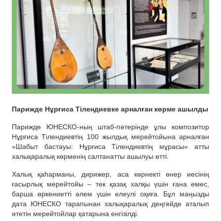
Парижде Нұрғиса Тілендиевке арналған көрме ашылды
Парижде ЮНЕСКО-ның штаб-пәтерінде ұлы композитор
Нұрғиса Тілендиевтің 100 жылдық мерейтойына арналған
«Шабыт бастауы: Нұрғиса Тілендиевтің мұрасы» атты
халықаралық көрменің салтанатты ашылуы өтті.
Халық қаһарманы, дирижер, аса көрнекті өнер иесінің
ғасырлық мерейтойы – тек қазақ халқы үшін ғана емес,
барша өркениетті әлем үшін елеулі оқиға. Бұл маңызды
дата ЮНЕСКО тарапынан халықаралық деңгейде аталып
өтетін мерейтойлар қатарына енгізілді.