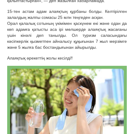
қалыптастырған», — деп жазылған хабарламада.
15-тен астам адам алаяқтың құрбаны болды. Келтірілген
залалдың жалпы сомасы 25 млн теңгеден асқан.
Орал қалалық сотының үкімімен қаскүнем екі және одан да
көп адамға қатысты аса ірі мөлшерде алаяқтық жасағаны
үшін кінәлі деп танылды. Ол туризм саласындағы
кәсіпкерлік қызметпен айналысу құқығынан 7 жыл мерзімге
және 5 жылға бас бостандығынан айырылды.
Алаяқтық әрекеттің жолы кесілді‼️