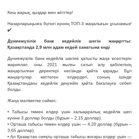
Кеш жарық, қыздар мен жігіттер!
Назарларыңызға бүгінгі күннің ТОП-3 жаңалығын ұсынамыз!
✔️
Дүниежүзілік банк кедейлік шегін жаңартты:
Қазақстанда 2,9 млн адам кедей санатына енді
Дүниежүзілік банк кедейлік шегіне қатысты жаңа есептерін
жариялап, оны 2021 жылғы сатып алу қабілетінің
жаңартылған деректері негізінде қайта қарады. Бұл
жаңартулар көптеген елдердегі, соның ішінде
Қазақстандағы кедейлік деңгейін қайта бағалауға себеп
болды.
Жаңа мәліметке сәйкес:
• Табысы төмен елдер үшін халықаралық кедейлік шегі
күніне 3 доллар болды (бұрын – 2,15 доллар).
• Орташа табысы төмен елдер үшін — 4,20 доллар (бұрын –
3,65 доллар).
• Ал Қазақстан сияқты орташа табысы жоғары елдер үшін —