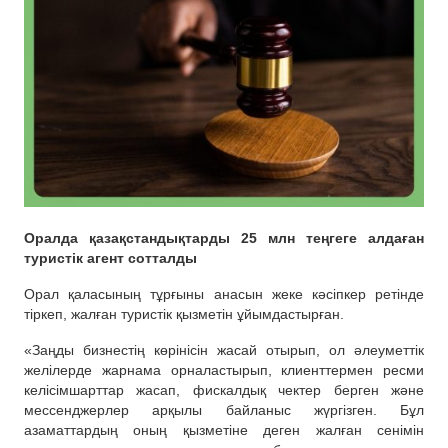
Оралда қазақстандықтарды 25 млн теңгеге алдаған
туристік агент сотталды
Орал қаласының тұрғыны анасын жеке кәсіпкер ретінде
тіркеп, жалған туристік қызметін ұйымдастырған.
«Заңды бизнестің көрінісін жасай отырып, ол әлеуметтік
желілерде жарнама орналастырып, клиенттермен ресми
келісімшарттар жасап, фискалдық чектер берген және
мессенджерлер арқылы байланыс жүргізген. Бұл
азаматтардың оның қызметіне деген жалған сенімін