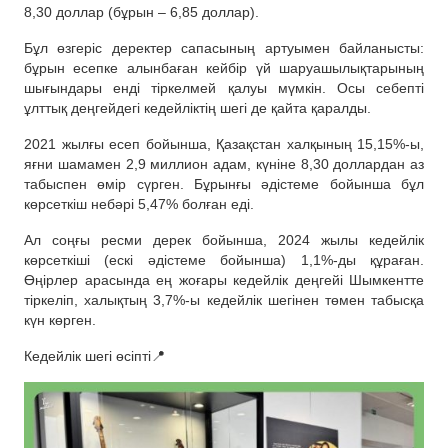
8,30 доллар (бұрын – 6,85 доллар).
Бұл өзгеріс деректер сапасының артуымен байланысты:
бұрын есепке алынбаған кейбір үй шаруашылықтарының
шығындары енді тіркелмей қалуы мүмкін. Осы себепті
ұлттық деңгейдегі кедейліктің шегі де қайта қаралды.
2021 жылғы есеп бойынша, Қазақстан халқының 15,15%-ы,
яғни шамамен 2,9 миллион адам, күніне 8,30 доллардан аз
табыспен өмір сүрген. Бұрынғы әдістеме бойынша бұл
көрсеткіш небәрі 5,47% болған еді.
Ал соңғы ресми дерек бойынша, 2024 жылы кедейлік
көрсеткіші (ескі әдістеме бойынша) 1,1%-ды құраған.
Өңірлер арасында ең жоғары кедейлік деңгейі Шымкентте
тіркеліп, халықтың 3,7%-ы кедейлік шегінен төмен табысқа
күн көрген.
Кедейлік шегі өсіпті📍