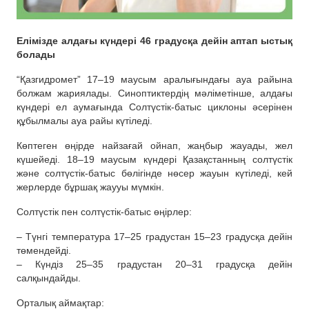
Елімізде алдағы күндері 46 градусқа дейін аптап ыстық
болады
“Қазгидромет” 17–19 маусым аралығындағы ауа райына
болжам жариялады. Синоптиктердің мәліметінше, алдағы
күндері ел аумағында Солтүстік-батыс циклоны әсерінен
құбылмалы ауа райы күтіледі.
Көптеген өңірде найзағай ойнап, жаңбыр жауады, жел
күшейеді. 18–19 маусым күндері Қазақстанның солтүстік
және солтүстік-батыс бөлігінде нөсер жауын күтіледі, кей
жерлерде бұршақ жаууы мүмкін.
Солтүстік пен солтүстік-батыс өңірлер:
– Түнгі температура 17–25 градустан 15–23 градусқа дейін
төмендейді.
– Күндіз 25–35 градустан 20–31 градусқа дейін
салқындайды.
Орталық аймақтар: