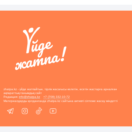
zhatpa.kz - үйде жатпайтын, тірлік жасағысы келетін, өсетін жастарға арналған
ақпараттық-танымдық сайт
Редакция:
info@zhatpa.kz
+7 (708) 332-10-72
Материалдарды қолданғанда zhatpa.kz сайтына активті сілтеме жасау міндетті