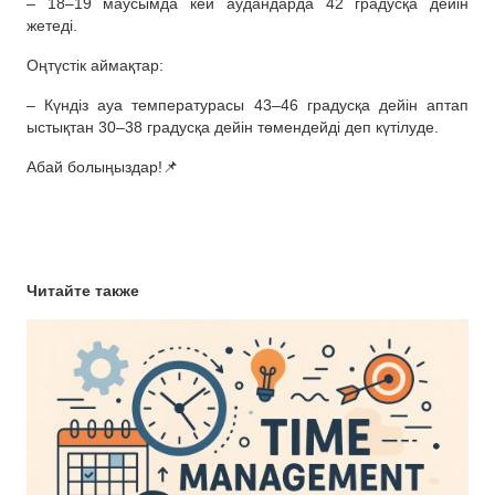
– 18–19 маусымда кей аудандарда 42 градусқа дейін
жетеді.
Оңтүстік аймақтар:
– Күндіз ауа температурасы 43–46 градусқа дейін аптап
ыстықтан 30–38 градусқа дейін төмендейді деп күтілуде.
Абай болыңыздар!📌
Читайте также