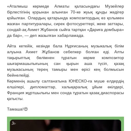
«Аталмыш көрмеде Алматы қаласындағы Музейлер
бірлестігінің қорынан алынған 70-ке жуық құнды жәдігер
қойылған. Олардың қатарында композитордың өз қолымен
жазған партитуралары, сирек фотосуреттері, жеке заттары,
сондай-ақ Ахмет Жұбанов сыйға тартқан «Дариға домбыра»
да бар», — деп жазылған хабарламада.
Айта кетейік, кезінде бала Нұрғисаның музыкалық білім
алуына Ахмет Жұбанов себепкер болған еді. Алты
тақырыптық бөлімнен тұратын көрме композитор
шығармашылығының сан қырын аша түсіп, қазақ
музыкасының терең тамыры мен өрісі кең болмысын
бейнелейді.
Көрменің ашылу салтанатына ЮНЕСКО-ға мүше елдердің
елшілері, дипломаттар, халықаралық ұйым өкілдері,
Франция жұртшылығы мен сонда тұратын қазақ диаспорасы
қатысты.
Тамаша!😍