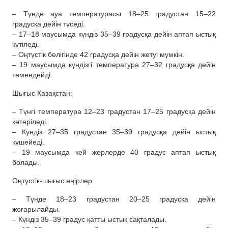
– Түнде ауа температурасы 18–25 градустан 15–22
градусқа дейін түседі.
– 17–18 маусымда күндіз 35–39 градусқа дейін аптап ыстық
күтіледі.
– Оңтүстік бөлігінде 42 градусқа дейін жетуі мүмкін.
– 19 маусымда күндізгі температура 27–32 градусқа дейін
төмендейді.
Шығыс Қазақстан:
– Түнгі температура 12–23 градустан 17–25 градусқа дейін
көтеріледі.
– Күндіз 27–35 градустан 35–39 градусқа дейін ыстық
күшейеді.
– 19 маусымда кей жерлерде 40 градус аптап ыстық
болады.
Оңтүстік-шығыс өңірлер:
– Түнде 18–23 градустан 20–25 градусқа дейін
жоғарылайды.
– Күндіз 35–39 градус қатты ыстық сақталады.