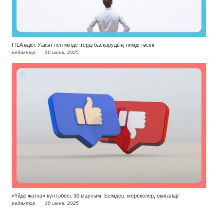
FILA әдісі: Уақыт пен міндеттерді басқарудың тиімді тәсілі
редактор
30 июня, 2025
«Үйде жатпа» күнтізбесі. 30 маусым: Есімдер, мерекелер, оқиғалар
редактор
30 июня, 2025