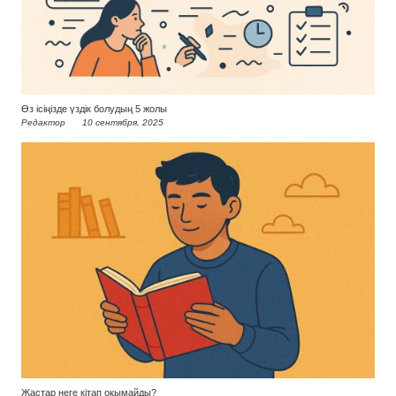
Өз ісіңізде үздік болудың 5 жолы
Редактор
10 сентября, 2025
Жастар неге кітап оқымайды?