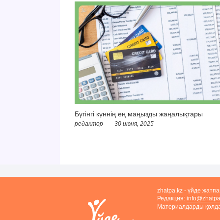
Бүгінгі күннің ең маңызды жаңалықтары
редактор
30 июня, 2025
zhatpa.kz - үйде жатп
Редакция:
info@zhatpa
Материалдарды қолдан