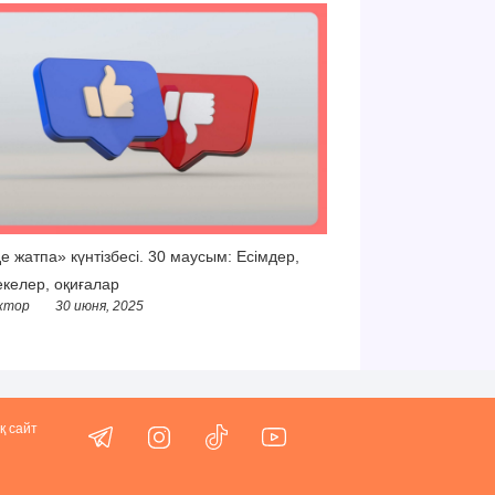
е жатпа» күнтізбесі. 30 маусым: Есімдер,
келер, оқиғалар
ктор
30 июня, 2025
қ сайт