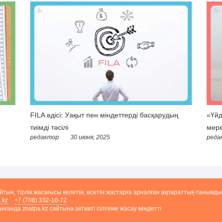
FILA әдісі: Уақыт пен міндеттерді басқарудың
«Үйд
тиімді тәсілі
мере
редактор
30 июня, 2025
реда
айтын, тірлік жасағысы келетін, өсетін жастарға арналған ақпараттық-танымды
.kz
+7 (708) 332-10-72
ғанда zhatpa.kz сайтына активті сілтеме жасау міндетті