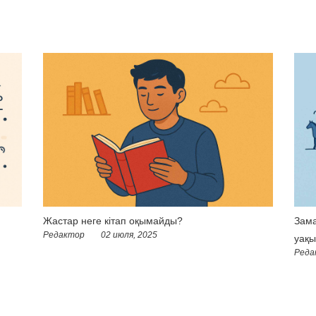
Жастар неге кітап оқымайды?
Зама
Редактор
02 июля, 2025
уақы
Реда