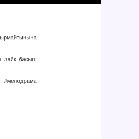
дырмайтынына
н лайк басып,
т #мелодрама