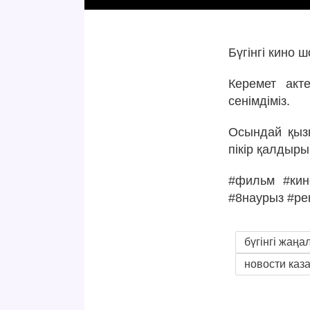
Бүгінгі кино
Керемет акт
сенімдіміз.
Осындай қызы
пікір қалдыры
#фильм #кин
#8наурыз #ре
бүгінгі жаңа
новости каз