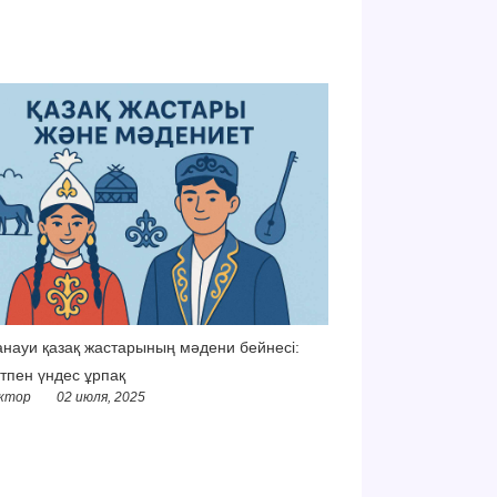
науи қазақ жастарының мәдени бейнесі:
тпен үндес ұрпақ
ктор
02 июля, 2025