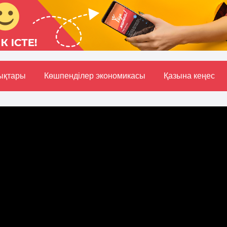
ықтары
Көшпенділер экономикасы
Қазына кеңес