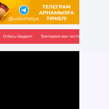
Отбасы бюджетi
Викторина мен тесттер