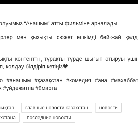
 шолуымыз “Анашым” атты фильміне арналады.
ерлер мен қызықты сюжет ешкімді бей-жай қал
қты контенттің тұрақты түрде шығып отыруы үші
п, қолдау білдіріп кетіңіз❤
о #анашым #қазақстан #комедия #ана #махабба
к #үйдежатпа #8марта
лықтар
главные новости казахстан
новости
ахстана
последние новости