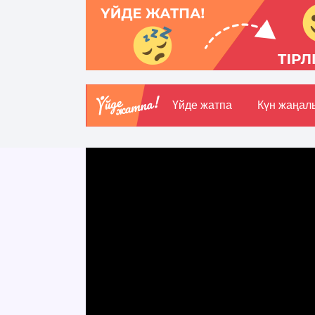
Үйде жатпа
Күн жаңал