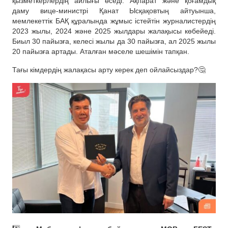
қызметкерлердің айлығы өседі. Ақпарат және қоғамдық
даму вице-министрі Қанат Ысқақовтың айтуынша,
мемлекеттік БАҚ құралында жұмыс істейтін журналистердің
2023 жылы, 2024 және 2025 жылдары жалақысы көбейеді.
Биыл 30 пайызға, келесі жылы да 30 пайызға, ал 2025 жылы
20 пайызға артады. Аталған мәселе шешімін тапқан.
Тағы кімдердің жалақасы арту керек деп ойлайсыздар?🤔