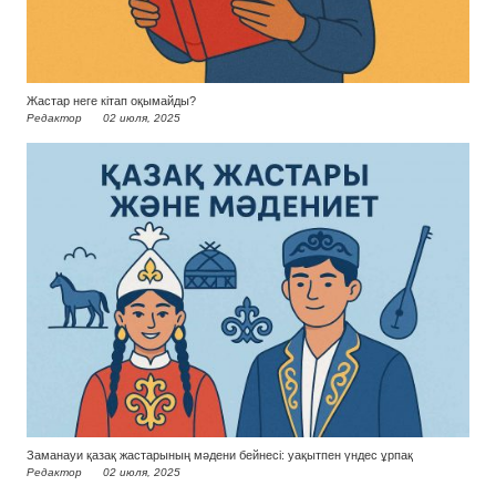
Жастар неге кітап оқымайды?
Редактор
02 июля, 2025
Заманауи қазақ жастарының мәдени бейнесі: уақытпен үндес ұрпақ
Редактор
02 июля, 2025