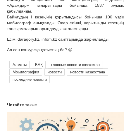
«Адамдар» тақырыптары бойынша 1537 жұмыс
қабылданды.
Байқаудың І кезеңінің қорытындысы бойынша 100 үздік
мобилограф анықталды. Олар екінші, қорытынды кезеңнің
тапсырмаларын орындауды жалғастырды.
Есімі daraqory.kz, infom.kz сайттарында жарияланды.
Ал сен конкурсқа қатыстың ба? 😍
Алматы
БАҚ
главные новости казахстан
Мобилография
новости
новости казахстана
последние новости
Читайте также