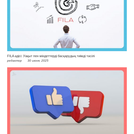
FILA әдісі: Уақыт пен міндеттерді басқарудың тиімді тәсілі
редактор
30 июня, 2025