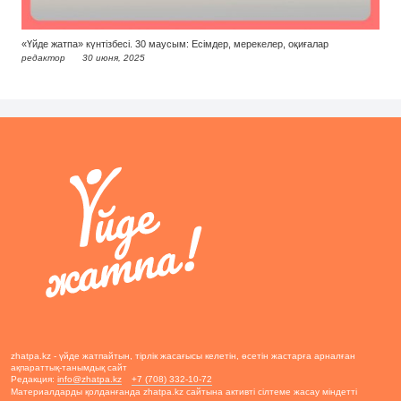
«Үйде жатпа» күнтізбесі. 30 маусым: Есімдер, мерекелер, оқиғалар
редактор
30 июня, 2025
zhatpa.kz - үйде жатпайтын, тірлік жасағысы келетін, өсетін жастарға арналған
ақпараттық-танымдық сайт
Редакция:
info@zhatpa.kz
+7 (708) 332-10-72
Материалдарды қолданғанда zhatpa.kz сайтына активті сілтеме жасау міндетті