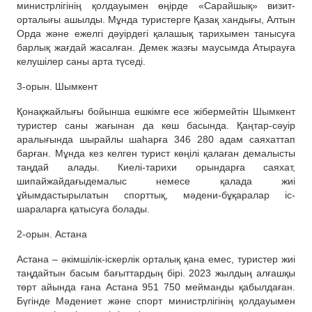
министрлігінің қолдауымен өңірде «Сарайшық» визит-
орталығы ашылды. Мұнда туристерге Қазақ хандығы, Алтын
Орда және ежелгі дәуірдегі қалашық тарихымен танысуға
барлық жағдай жасалған. Демек жазғы маусымда Атырауға
келушілер саны арта түседі.
3-орын. Шымкент
Қонақжайлығы бойынша ешкімге есе жібермейтін Шымкент
туристер саны жағынан да көш басында. Қаңтар-сәуір
аралығында шырайлы шаһарға 346 280 адам саяхаттап
барған. Мұнда кез келген турист көңілі қалаған демалысты
таңдай алады. Киелі-тарихи орындарға саяхат,
шипайжайдағыдемалыс немесе қалада жиі
ұйымдастырылатын спорттық, мәдени-бұқаралар іс-
шараларға қатысуға болады.
2-орын. Астана
Астана – әкімшілік-іскерлік орталық қана емес, туристер жиі
таңдайтын басым бағыттардың бірі. 2023 жылдың алғашқы
төрт айында ғана Астана 951 750 мейманды қабылдаған.
Бүгінде Мәдениет және спорт министрлігінің қолдауымен