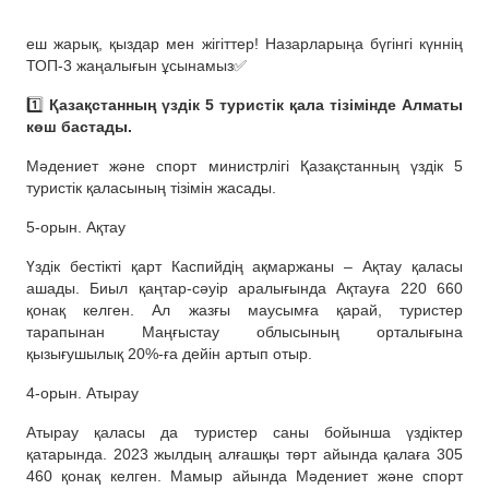
еш жарық, қыздар мен жігіттер! Назарларыңа бүгінгі күннің
ТОП-3 жаңалығын ұсынамыз✅
1️⃣
Қазақстанның үздік 5 туристік қала тізімінде Алматы
көш бастады.
Мәдениет және спорт министрлігі Қазақстанның үздік 5
туристік қаласының тізімін жасады.
5-орын. Ақтау
Үздік бестікті қарт Каспийдің ақмаржаны – Ақтау қаласы
ашады. Биыл қаңтар-сәуір аралығында Ақтауға 220 660
қонақ келген. Ал жазғы маусымға қарай, туристер
тарапынан Маңғыстау облысының орталығына
қызығушылық 20%-ға дейін артып отыр.
4-орын. Атырау
Атырау қаласы да туристер саны бойынша үздіктер
қатарында. 2023 жылдың алғашқы төрт айында қалаға 305
460 қонақ келген. Мамыр айында Мәдениет және спорт