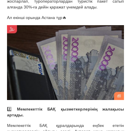
жоспарлап, туроператорлардан туристік пакет сатып
алғанда 30%-ға дейін қаражат үнемдей алады.
Ал екінші орында Астана тұр🔥
2️⃣
Мемлекеттік БАҚ қызметкерлерінің жалақысы
артады.
Мемлекеттік БАҚ құралдарында еңбек ететін