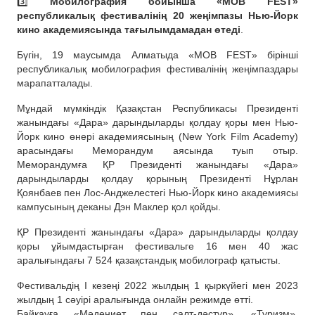
3️⃣
Мобилография бойынша «MOB FEST»
республикалық фестивалінің 20 жеңімпазы Нью-Йорк
кино академиясында тағылымдамадан өтеді
.
Бүгін, 19 маусымда Алматыда «MOB FEST» бірінші
республикалық мобилография фестивалінің жеңімпаздары
марапатталады.
Мұндай мүмкіндік Қазақстан Республикасы Президенті
жанындағы «Дара» дарындыларды қолдау қоры мен Нью-
Йорк кино өнері академиясының (New York Film Academy)
арасындағы Меморандум аясында туып отыр.
Меморандумға ҚР Президенті жанындағы «Дара»
дарындыларды қолдау қорының Президенті Нұрлан
Қоянбаев пен Лос-Анджелестегі Нью-Йорк кино академиясы
кампусының деканы Дэн Маклер қол қойды.
ҚР Президенті жанындағы «Дара» дарындыларды қолдау
қоры ұйымдастырған фестивальге 16 мен 40 жас
аралығындағы 7 524 қазақстандық мобилограф қатысты.
Фестивальдің І кезеңі 2022 жылдың 1 қыркүйегі мен 2023
жылдың 1 сәуірі аралығында онлайн режимде өтті.
Байқауға «Мәдениет пен салт-дәстүр», «Туризм»,