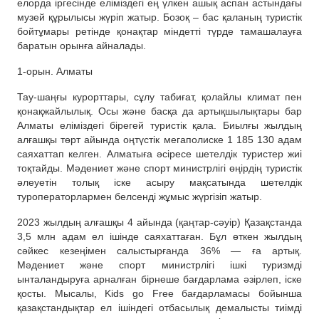
елорда іргесінде еліміздегі ең үлкен ашық аспан астындағы
музей құрылысы жүріп жатыр. Бозоқ – бас қаланың туристік
бойтұмары ретінде қонақтар міндетті түрде тамашалауға
баратын орынға айналады.
1-орын. Алматы
Тау-шаңғы курорттары, сұлу табиғат, қолайлы климат пен
қонақжайлылық. Осы және басқа да артықшылықтары бар
Алматы еліміздегі бірегей туристік қала. Биылғы жылдың
алғашқы төрт айында оңтүстік мегаполиске 1 185 130 адам
саяхаттап келген. Алматыға әсіресе шетелдік туристер жиі
тоқтайды. Мәдениет және спорт министрлігі өңірдің туристік
әлеуетін толық іске асыру мақсатында шетелдік
туроператорлармен белсенді жұмыс жүргізіп жатыр.
2023 жылдың алғашқы 4 айында (қаңтар-сәуір) Қазақстанда
3,5 млн адам ел ішінде саяхаттаған. Бұл өткен жылдың
сәйкес кезеңімен салыстырғанда 36% — ға артық.
Мәдениет және спорт министрлігі ішкі туризмді
ынталандыруға арналған бірнеше бағдарлама әзірлеп, іске
қосты. Мысалы, Kids go Free бағдарламасы бойынша
қазақстандықтар ел ішіндегі отбасылық демалысты тиімді