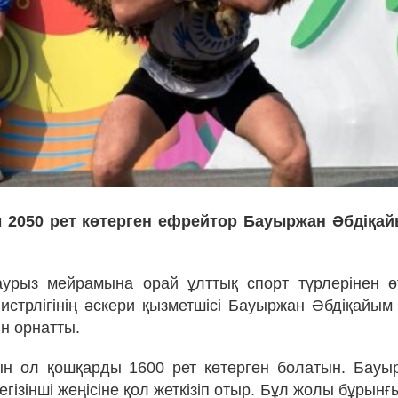
 2050 рет көтерген ефрейтор Бауыржан Әбдіқа
урыз мейрамына орай ұлттық спорт түрлерінен ө
истрлігінің әскери қызметшісі Бауыржан Әбдіқайым
н орнатты.
ын ол қошқарды 1600 рет көтерген болатын. Бауы
гізінші жеңісіне қол жеткізіп отыр. Бұл жолы бұрын