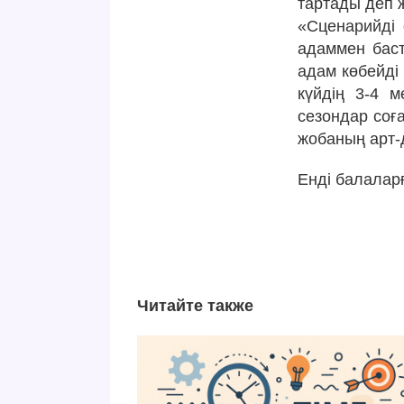
тартады деп 
«Сценарийді 
адаммен баста
адам көбейді 
күйдің 3-4 м
сезондар соға
жобаның арт-
Енді балалар
Читайте также