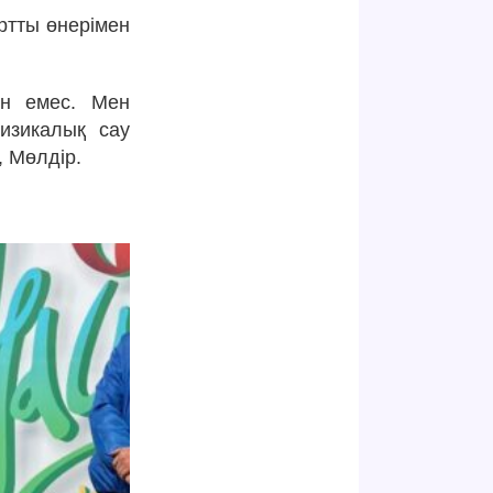
ртты өнерімен
ан емес. Мен
изикалық сау
, Мөлдір.