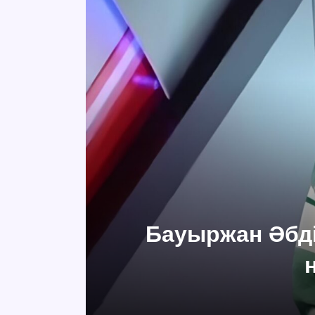
Бауыржан Әбді