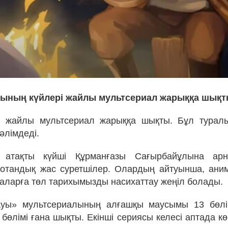
зының күйлері жайлы мультсериал жарыққа шықт
рі жайлы мультсериал жарыққа шықты. Бұл турал
әлімдеді.
 атақты күйші Құрманғазы Сағырбайұлына ар
 отандық жас суретшілер. Олардың айтуынша, ани
лаларға төл тарихымызды насихаттау жеңіл болады.
уы» мультсериалының алғашқы маусымы 13 бөлі
і бөлімі ғана шықты. Екінші сериясы келесі аптада 