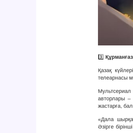
3️⃣
Құрманға
Қазақ күйле
телеарнасы м
Мультсериал
авторлары –
жастарға, ба
«Дала шырқа
Әзірге бірінш