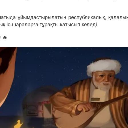
атыда ұйымдастырылатын республикалық, қалалы
тық іс-шараларға тұрақты қатысып келеді.
! 🔥