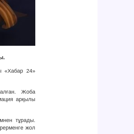
ы.
ы «Хабар 24»
налған. Жоба
мация арқылы
мнен тұрады.
көрерменге жол