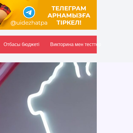
Отбасы бюджетi
Викторина мен тесттер