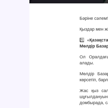
Бәріне сәлем
Қыздар мен ж
1️⃣ «
Қазақст
Мөлдір Базар
Ол Оралдағы
алады.
Мөлдір База
көрсетіп, бар
Жас қыз сал
шұғылдануына
домбырада, с