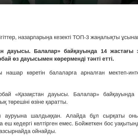
!
ігіттер, назарларыңа кезекті ТОП-3 жаңалықты ұсына
ан дауысы. Балалар» байқауында 14 жастағы 
бай өз дауысымен көрерменді тәнті етті.
 нашар көретін балаларға арналған мектеп-инте
рбай «Қазақстан дауысы. Балалар» байқауында
лық төрешіні өзіне қаратты.
 ауруына шалдыққан. Алайда бұл сырқаты он
 еш кедергі келтірген емес. Бойжеткен бос уақытын
азсырнайда ойнайды.