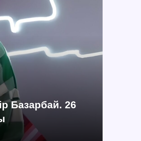
р Базарбай. 26
ы