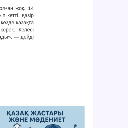
олған жоқ. 14
п кетті. Қазір
 кезде қазақта
керек. Келесі
лады», — дейді