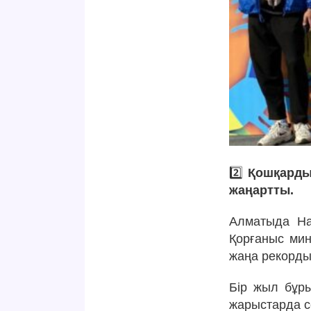
2️⃣
Қошқарды
жаңартты.
Алматыда На
Қорғаныс мин
жаңа рекорды
Бір жыл бұр
жарыстарда се