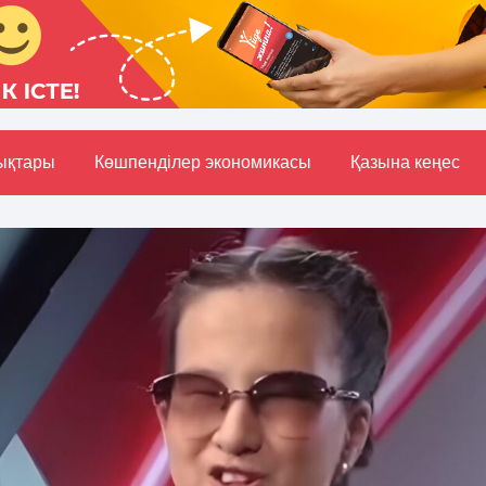
ықтары
Көшпенділер экономикасы
Қазына кеңес