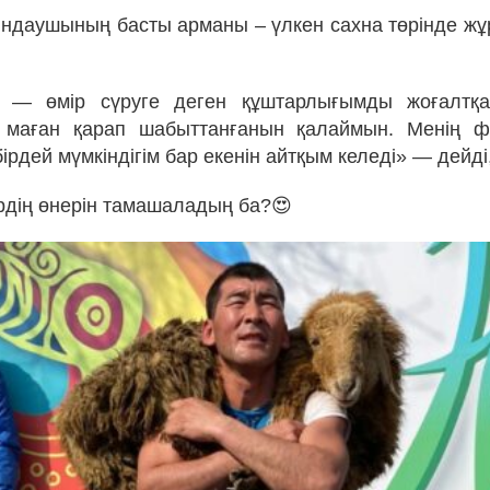
ндаушының басты арманы – үлкен сахна төрінде жұ
 — өмір сүруге деген құштарлығымды жоғалтқ
 маған қарап шабыттанғанын қалаймын. Менің ф
рдей мүмкіндігім бар екенін айтқым келеді» — дейді
рдің өнерін тамашаладың ба?😍