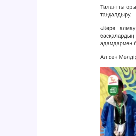
Талантты оры
таңқалдыру.
«Көре алмау
басқалардың
адамдармен бі
Ал сен Мөлді