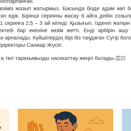
жоспарланған.
өзіміз жазып жатырмыз. Басында бізде адам көп б
п едік. Бірінші серияны жасау 6 айға дейін созылы
1 серияға 2,5 – 3 ай кетеді. Қызығып, ізденіп жатқан
ектебі бар екеніне көзім жетті. Енді әрбірін ашу 
н арналады. Күйшілердің бірі біз таңдаған Сүгір бо
директоры Санжар Жүсіп.
ға төл тарихымызды насихаттау жеңіл болады.👏🏻