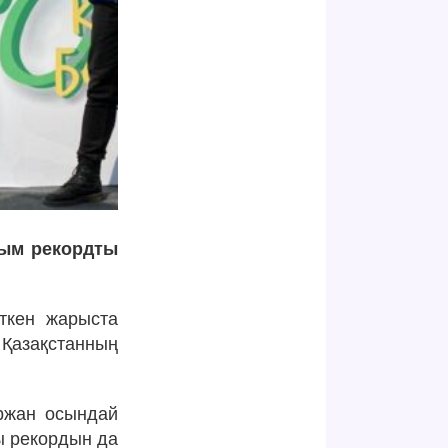
йым рекордты
ткен жарыста
 Қазақстанның
ржан осындай
ғы рекордын да