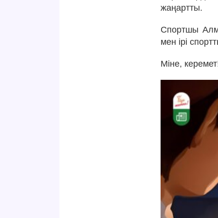
жаңартты.
Спортшы Алм
мен ірі спорт
Міне, керемет