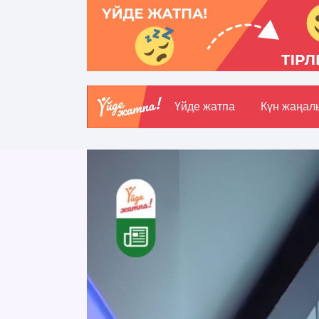
Үйде жатпа
Күн жаңал