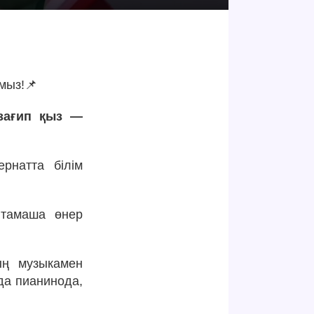
мыз!📌
зағип қыз —
рнатта білім
 тамаша өнер
ың музыкамен
да пианинода,