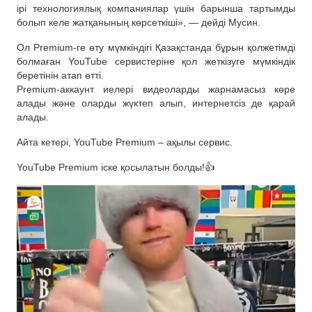
ірі технологиялық компаниялар үшін барынша тартымды
болып келе жатқанының көрсеткіші», — дейді Мусин.
Ол Premium-ге өту мүмкіндігі Қазақстанда бұрын қолжетімді
болмаған YouTube сервистеріне қол жеткізуге мүмкіндік
беретінін атап өтті.
Premium-аккаунт иелері видеоларды жарнамасыз көре
алады және оларды жүктеп алып, интернетсіз де қарай
алады.
Айта кетері, YouTube Premium – ақылы сервис.
YouTube Premium іске қосылатын болды!👍