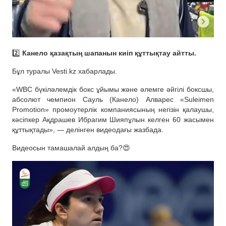
2️⃣
Канело қазақтың шапанын киіп құттықтау айтты.
Бұл туралы Vesti.kz хабарлады.
«WBC бүкіләлемдік бокс ұйымы және әлемге әйгілі боксшы,
абсолют чемпион Сауль (Канело) Алварес «Suleimen
Promotion» промоутерлік компаниясының негізін қалаушы,
кәсіпкер Ақдрашев Ибрагим Шияпұлын келген 60 жасымен
құттықтады», — делінген видеодағы жазбада.
Видеосын тамашалай алдың ба?😍