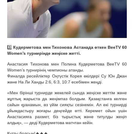
3️⃣
Кудерметова мен Тихонова Астанада өткен BeeTV 60
Women’s турнирінде жеңіске жетті.
Анастасия Тихонова мен Полина Кудерметова BeeTV 60
Women’s турнирінің чемпионы атанды.
Финалда ресейліктер Оңтүстік Корея өкілдері Су Юн Джан
және На Ли Ханды 2:6, 6:3, 10:7 есебімен жеңді.
«Мен бірінші турнирде жекелей сында жеңіске жеттім және
жұптық жарыста да жеңімпаз болдым. Қазақстанға келген
сайын қуанамын, өз үйім сияқты сезінемін. Ал екі турнирді
ұйымдастыру жоғары деңгейде өтті. Керемет ойын үшін
Анастасияға рахмет, біз тырыстық және титулды жеңіп
алдық», — деді Кудерметова матчтан кейін.
Құтты болсын!🔥🔥🔥