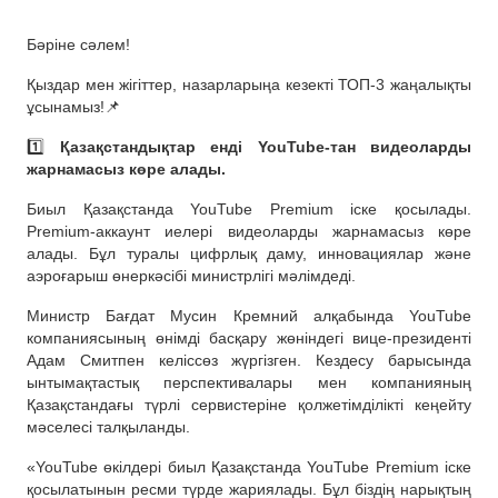
Бәріне сәлем!
Қыздар мен жігіттер, назарларыңа кезекті ТОП-3 жаңалықты
ұсынамыз!📌
1️⃣
Қазақстандықтар енді YouTube-тан видеоларды
жарнамасыз көре алады.
Биыл Қазақстанда YouTube Premium іске қосылады.
Premium-аккаунт иелері видеоларды жарнамасыз көре
алады. Бұл туралы цифрлық даму, инновациялар және
аэроғарыш өнеркәсібі министрлігі мәлімдеді.
Министр Бағдат Мусин Кремний алқабында YouTube
компаниясының өнімді басқару жөніндегі вице-президенті
Адам Смитпен келіссөз жүргізген. Кездесу барысында
ынтымақтастық перспективалары мен компанияның
Қазақстандағы түрлі сервистеріне қолжетімділікті кеңейту
мәселесі талқыланды.
«YouTube өкілдері биыл Қазақстанда YouTube Premium іске
қосылатынын ресми түрде жариялады. Бұл біздің нарықтың