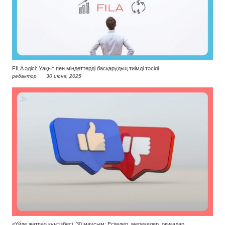
FILA әдісі: Уақыт пен міндеттерді басқарудың тиімді тәсілі
редактор
30 июня, 2025
«Үйде жатпа» күнтізбесі. 30 маусым: Есімдер, мерекелер, оқиғалар