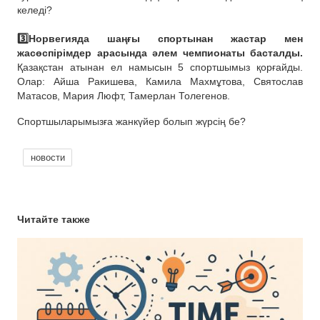
келеді?
⠀
3️⃣Норвегияда шаңғы спортынан жастар мен
жасөспірімдер арасында әлем чемпионаты басталды.
Қазақстан атынан ел намысын 5 спортшымыз қорғайды.
Олар: Айша Ракишева, Камила Махмұтова, Святослав
Матасов, Мария Люфт, Тамерлан Толегенов.
Спортшыларымызға жанкүйер болып жүрсің бе?
новости
Читайте также