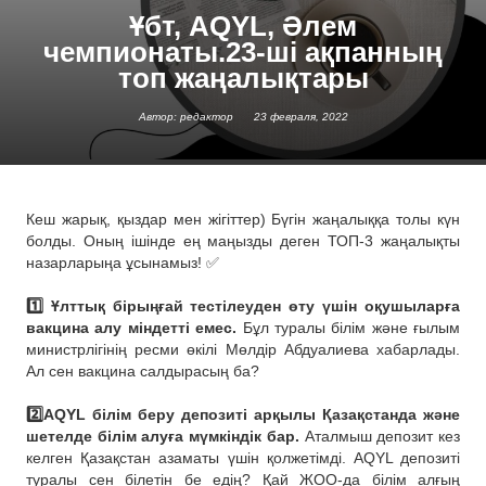
Ұбт, AQYL, Әлем
чемпионаты.23-ші ақпанның
топ жаңалықтары
Автор: редактор
23 февраля, 2022
Кеш жарық, қыздар мен жігіттер) Бүгін жаңалыққа толы күн
болды. Оның ішінде ең маңызды деген ТОП-3 жаңалықты
назарларыңа ұсынамыз! ✅
⠀
1️⃣ Ұлттық бірыңғай тестілеуден өту үшін оқушыларға
вакцина алу міндетті емес.
Бұл туралы білім және ғылым
министрлігінің ресми өкілі Мөлдір Абдуалиева хабарлады.
Ал сен вакцина салдырасың ба?
⠀
2️⃣AQYL білім беру депозиті арқылы Қазақстанда және
шетелде білім алуға мүмкіндік бар.
Аталмыш депозит кез
келген Қазақстан азаматы үшін қолжетімді. AQYL депозиті
туралы сен білетін бе едің? Қай ЖОО-да білім алғың