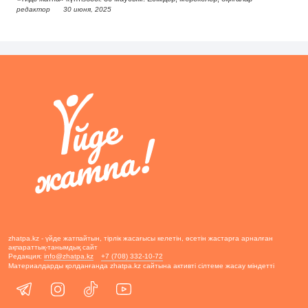
редактор
30 июня, 2025
zhatpa.kz - үйде жатпайтын, тірлік жасағысы келетін, өсетін жастарға арналған
ақпараттық-танымдық сайт
Редакция:
info@zhatpa.kz
+7 (708) 332-10-72
Материалдарды қолданғанда zhatpa.kz сайтына активті сілтеме жасау міндетті