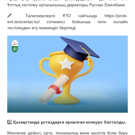
Ұлттық тестілеу орталығының директоры Руслан Емелбаев.
🖍️ Талапкерлерге ҰТО сайтында https://prob-
ent.testcenter.kz/ сілтемесі бойынша тегін онлайн
тестілеуден өту мүмкіндігі беріледі.
2️⃣
Қазақстанда ұстаздарға арналған конкурс басталды.
Мектепке дейінгі, орта, техникалық және кәсіптік білім беру