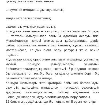
денсаулық сақтау сауаттылығы;
әлеуметтік-эмоционалды сауаттылық;
мәдениетаралық сауаттылық;
азаматтық-құқықтық сауаттылық.
Конкурсқа жеке немесе авторлық топпен қатысуға болады
— топтағы қатысушылар саны 3 адамнан аспауы тиіс.
Мұғалімдердің келесі жұмыстары қабылданады: дәріс,
сабақ, практикалық немесе зертханалық жұмыс, семинар,
мастер-класс, сандық білім беру ресурсы және бейне
подкаст.
Жұмыстар қазақ, орыс және ағылшын тілдерінде ұсынылуы
мүмкін. Конкурс қатысушылары ұсынатын
бейнематериалдардың саны шектеулі. Бір педагог немесе
бір авторлық топ тек бір бағытқа қатысуға өтінім беріп, бір
бейнематериал жібере алады.
Конкурс жұмыстары жеті критерий бойынша бағаланады:
өзектілік, дәлелділік, пәнаралық интеграция, әдістемелік
құндылық, инновациялылық, сөйлеу мәдениеті мен
шешендік шеберлік, аудио/бейнеқатарды беру сапасы.
12 бағыттың әрқайсысында бір І орын, екі ІІ орын және үш ІІІ