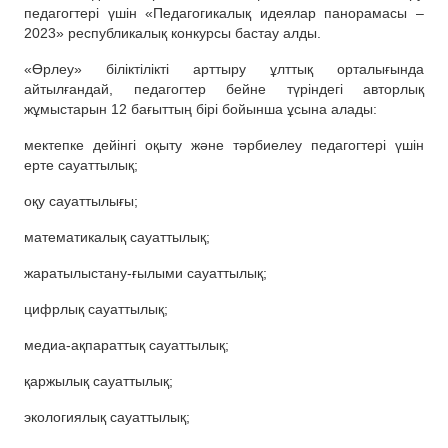
педагогтері үшін «Педагогикалық идеялар панорамасы –
2023» республикалық конкурсы бастау алды.
«Өрлеу» біліктілікті арттыру ұлттық орталығында
айтылғандай, педагогтер бейне түріндегі авторлық
жұмыстарын 12 бағыттың бірі бойынша ұсына алады:
мектепке дейінгі оқыту және тәрбиелеу педагогтері үшін
ерте сауаттылық;
оқу сауаттылығы;
математикалық сауаттылық;
жаратылыстану-ғылыми сауаттылық;
цифрлық сауаттылық;
медиа-ақпараттық сауаттылық;
қаржылық сауаттылық;
экологиялық сауаттылық;