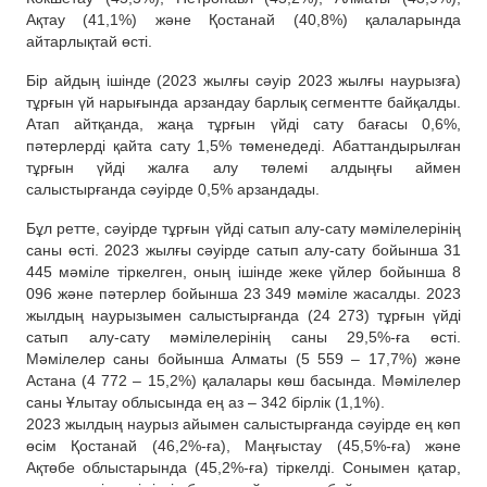
Ақтау (41,1%) және Қостанай (40,8%) қалаларында
айтарлықтай өсті.
Бір айдың ішінде (2023 жылғы сәуір 2023 жылғы наурызға)
тұрғын үй нарығында арзандау барлық сегментте байқалды.
Атап айтқанда, жаңа тұрғын үйді сату бағасы 0,6%,
пәтерлерді қайта сату 1,5% төменедеді. Абаттандырылған
тұрғын үйді жалға алу төлемі алдыңғы аймен
салыстырғанда сәуірде 0,5% арзандады.
Бұл ретте, сәуірде тұрғын үйді сатып алу-сату мәмілелерінің
саны өсті. 2023 жылғы сәуірде сатып алу-сату бойынша 31
445 мәміле тіркелген, оның ішінде жеке үйлер бойынша 8
096 және пәтерлер бойынша 23 349 мәміле жасалды. 2023
жылдың наурызымен салыстырғанда (24 273) тұрғын үйді
сатып алу-сату мәмілелерінің саны 29,5%-ға өсті.
Мәмілелер саны бойынша Алматы (5 559 – 17,7%) және
Астана (4 772 – 15,2%) қалалары көш басында. Мәмілелер
саны Ұлытау облысында ең аз – 342 бірлік (1,1%).
2023 жылдың наурыз айымен салыстырғанда сәуірде ең көп
өсім Қостанай (46,2%-ға), Маңғыстау (45,5%-ға) және
Ақтөбе облыстарында (45,2%-ға) тіркелді. Сонымен қатар,