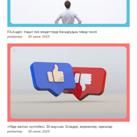
FILA әдісі: Уақыт пен міндеттерді басқарудың тиімді тәсілі
редактор
30 июня, 2025
«Үйде жатпа» күнтізбесі. 30 маусым: Есімдер, мерекелер, оқиғалар
редактор
30 июня, 2025