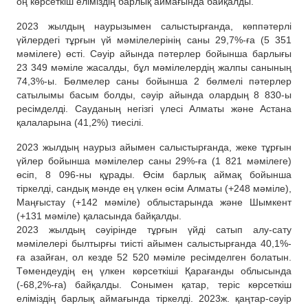
оң көрсеткіш еліміздің барлық аймағында байқалды.
2023 жылдың наурызымен салыстырғанда, көппәтерлі
үйлердегі тұрғын үй мәмілелерінің саны 29,7%-ға (5 351
мәмілеге) өсті. Сәуір айында пәтерлер бойынша барлығы
23 349 мәміле жасалды, бұл мәмілелердің жалпы санының
74,3%-ы. Бөлмелер саны бойынша 2 бөлмелі пәтерлер
сатылымы басым болды, сәуір айында олардың 8 830-ы
ресімделді. Сауданың негізгі үлесі Алматы және Астана
қалаларына (41,2%) тиесілі.
2023 жылдың наурыз айымен салыстырғанда, жеке тұрғын
үйлер бойынша мәмілелер саны 29%-ға (1 821 мәмілеге)
өсіп, 8 096-ны құрады. Өсім барлық аймақ бойынша
тіркелді, сандық мәнде ең үлкен өсім Алматы (+248 мәміле),
Маңғыстау (+142 мәміле) облыстарында және Шымкент
(+131 мәміле) қаласында байқалды.
2023 жылдың сәуірінде тұрғын үйді сатып алу-сату
мәмілелері былтырғы тиісті айымен салыстырғанда 40,1%-
ға азайған, ол кезде 52 520 мәміле ресімделген болатын.
Төмендеудің ең үлкен көрсеткіші Қарағанды облысында
(-68,2%-ға) байқалды. Сонымен қатар, теріс көрсеткіш
еліміздің барлық аймағында тіркелді. 2023ж. қаңтар-сәуір