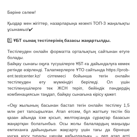
Бәріне сәлем!
Қыздар мен жігіттер, назарларыңа кезекті ТОП-3 жаңалықты
ұсынамыз!✔️
1️⃣
ҰБТ сынақ тестілерінің базасы жаңартылды.
Тестілеуден онлайн форматта орталықтың сайтынан өтуге
болады.
Байқау сынағы оқуға түсушілерге ҰБТ-ға дайындалуға көмек
ретінде әзірленді. Талапкерлерге ҰТО сайтында https://prob-
ent.testcenter.kz/ сілтемесі бойынша тегін онлайн
тестілеуден өту мүмкіндігі беріледі. Ол үшін
тестіленушілерге тек ЖСН теріп, бейіндік пәндердің
комбинациясын таңдап, байқау сынағына кірісу қажет.
«Оқу жылының басынан бастап тегін онлайн тестілеу 1,5
млн рет тапсырылған. Атап өтсем, бұл жаттығу тестін біз
қазан айында іске қосып, желтоқсанда сұрақтар базасын
жаңартқан болатынбыз. Осы жолы балалардың маңызды
емтиханға дайындығын жақсарту үшін тағы да бірнеше
нұсқа қосу туралы шешім қабылдадық», – деп атап өтті