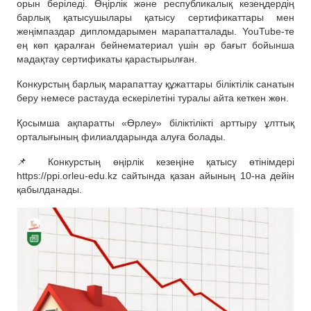
орын беріледі. Өңірлік және республикалық кезеңдердің
барлық қатысушылары қатысу сертификаттары мен
жеңімпаздар дипломдарымен марапатталады. YouTube-те
ең көп қаралған бейнематериал үшін әр бағыт бойынша
мадақтау сертификаты қарастырылған.
Конкурстың барлық марапаттау құжаттары біліктілік санатын
беру немесе растауда ескерілетіні туралы айта кеткен жөн.
Қосымша ақпаратты «Өрлеу» біліктілікті арттыру ұлттық
орталығының филиалдарында алуға болады.
📌 Конкурстың өңірлік кезеңіне қатысу өтінімдері
https://ppi.orleu-edu.kz сайтында қазан айының 10-на дейін
қабылданады.