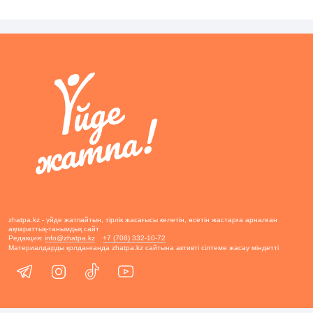
zhatpa.kz - үйде жатпайтын, тірлік жасағысы келетін, өсетін жастарға арналған
ақпараттық-танымдық сайт
Редакция:
info@zhatpa.kz
+7 (708) 332-10-72
Материалдарды қолданғанда zhatpa.kz сайтына активті сілтеме жасау міндетті