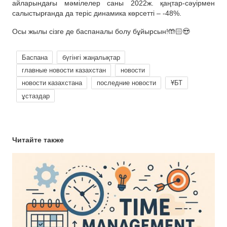
айларындағы мәмілелер саны 2022ж. қаңтар-сәуірмен
салыстырғанда да теріс динамика көрсетті – -48%.
Осы жылы сізге де баспаналы болу бұйырсын!🤲🏻😍
Баспана
бүгінгі жаңалықтар
главные новости казахстан
новости
новости казахстана
последние новости
ҰБТ
ұстаздар
Читайте также