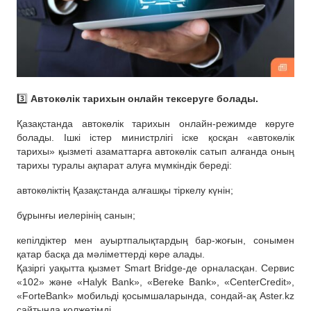
3️⃣
Автокөлік тарихын онлайн тексеруге болады.
Қазақстанда автокөлік тарихын онлайн-режимде көруге
болады. Ішкі істер министрлігі іске қосқан «автокөлік
тарихы» қызметі азаматтарға автокөлік сатып алғанда оның
тарихы туралы ақпарат алуға мүмкіндік береді:
автокөліктің Қазақстанда алғашқы тіркелу күнін;
бұрынғы иелерінің санын;
кепілдіктер мен ауыртпалықтардың бар-жоғын, сонымен
қатар басқа да мәліметтерді көре алады.
Қазіргі уақытта қызмет Smart Bridge-де орналасқан. Сервис
«102» және «Halyk Bank», «Bereke Bank», «CenterCredit»,
«ForteBank» мобильді қосымшаларында, сондай-ақ Aster.kz
сайтында қолжетімді.