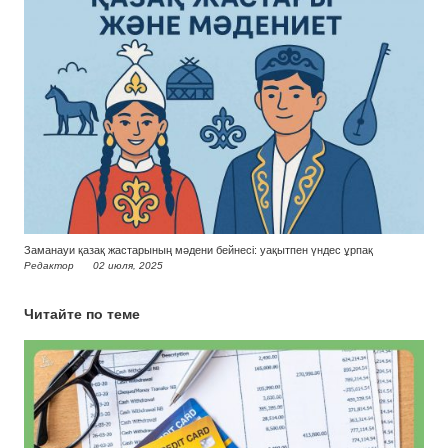
Заманауи қазақ жастарының мәдени бейнесі: уақытпен үндес ұрпақ
Редактор
02 июля, 2025
Читайте по теме