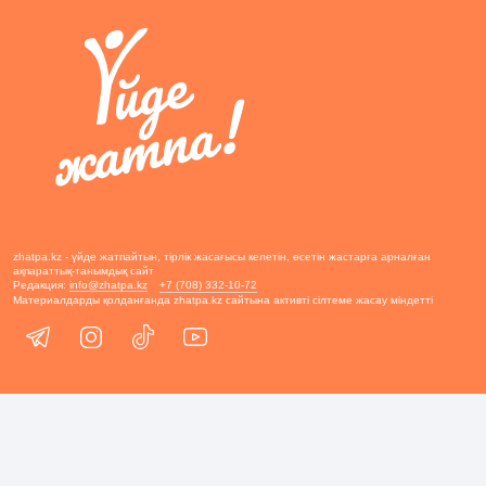
zhatpa.kz - үйде жатпайтын, тірлік жасағысы келетін, өсетін жастарға арналған
ақпараттық-танымдық сайт
Редакция:
info@zhatpa.kz
+7 (708) 332-10-72
Материалдарды қолданғанда zhatpa.kz сайтына активті сілтеме жасау міндетті