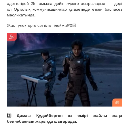
әдеттегідей 25 тамызға дейін жүзеге асырылады», — деді
ол Орталық коммуникациялар қызметінде өткен баспасөз
мәслихатында.
Жас түлектерге сәттілік тілейміз!🤲🏻
2️⃣
Димаш Құдайберген өз өмірі жайлы жаңа
бейнебаянын жарыққа шығарады.