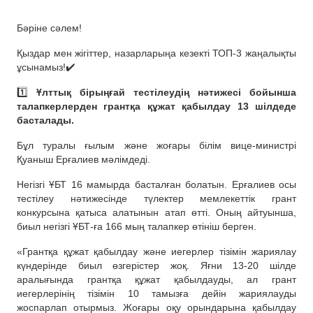
Бәріне сәлем!
Қыздар мен жігіттер, назарларыңа кезекті ТОП-3 жаңалықты
ұсынамыз!✔️
1️⃣
Ұлттық бірыңғай тестілеудің нәтижесі бойынша
талапкерлерден грантқа құжат қабылдау 13 шілдеде
басталады.
Бұл туралы ғылым және жоғары білім вице-министрі
Қуаныш Ерғалиев мәлімдеді.
Негізгі ҰБТ 16 мамырда басталған болатын. Ерғалиев осы
тестілеу нәтижесінде түлектер мемлекеттік грант
конкурсына қатыса алатынын атап өтті. Оның айтуынша,
биыл негізгі ҰБТ-ға 166 мың талапкер өтініш берген.
«Грантқа құжат қабылдау және иегерлер тізімін жариялау
күндерінде биыл өзгерістер жоқ. Яғни 13-20 шілде
аралығында грантқа құжат қабылдауды, ал грант
иегерлерінің тізімін 10 тамызға дейін жариялауды
жоспарлап отырмыз. Жоғары оқу орындарына қабылдау