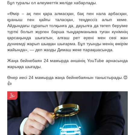
Бұл туралы ол әлеуметтік желіде хабарлады.
«Өмір – ақ пен қара алмасқан, бақ пен нала арбасқан,
қуаныш пен қайғы таласқан, теңдессіз алып кеме.
Айдындағы сұрапыл толқынға да, дауылға да төтеп беруіме
түрткі болып жүрген барша тыңдарманыма туған күнімнің
қарсаңында шығатын, алғаш рет әуені мен сөзі жан
дүниемді жарып шыққан шығарма. Бұл туынды менің өмірім
жайында», — деп жазды Димаш жеке парақшасында.
Жаңа бейнебаян 24 мамырда әншінің YouTube арнасында
жарыққа шығады.
Өнер иесі 24 мамырда жаңа бейнебаянын таныстырады.😍
👍