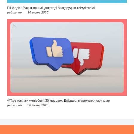
FILA әдісі: Уақыт пен міндеттерді басқарудың тиімді тәсілі
редактор
30 июня, 2025
«Үйде жатпа» күнтізбесі. 30 маусым: Есімдер, мерекелер, оқиғалар
редактор
30 июня, 2025