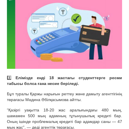
3️⃣
Елімізде енді 18 жастағы студенттерге ресми
табысы болса ғана несие беріледі.
Бұл туралы Қаржы нарығын реттеу және дамыту агенттігінің
төрағасы Мәдина Әбілқасымова айтты.
“Қазіргі уақытта 18-20 жас аралығындағы 480 мың,
шамамен 500 мың адамның тұтынушылық кредиті бар.
Оның ішінде проблемалық кредиті бар адамдар саны — 47
мың жас”, — деді агенттік төрағасы.