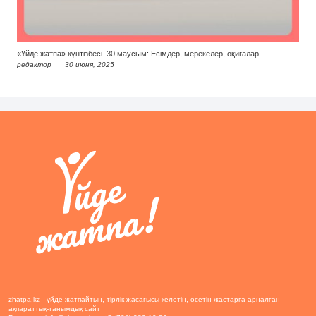
«Үйде жатпа» күнтізбесі. 30 маусым: Есімдер, мерекелер, оқиғалар
редактор
30 июня, 2025
zhatpa.kz - үйде жатпайтын, тірлік жасағысы келетін, өсетін жастарға арналған
ақпараттық-танымдық сайт