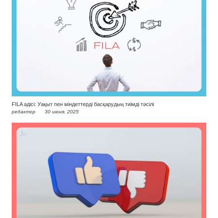
FILA әдісі: Уақыт пен міндеттерді басқарудың тиімді тәсілі
редактор
30 июня, 2025