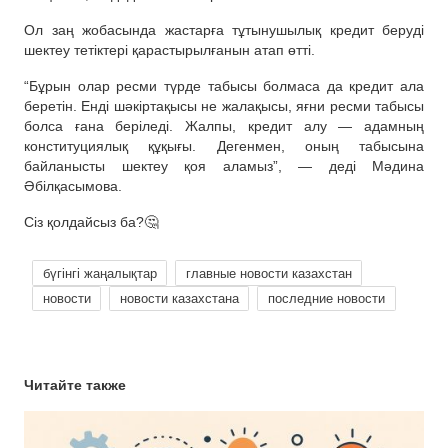
Ол заң жобасында жастарға тұтынушылық кредит беруді
шектеу тетіктері қарастырылғанын атап өтті.
“Бұрын олар ресми түрде табысы болмаса да кредит ала
беретін. Енді шәкіртақысы не жалақысы, яғни ресми табысы
болса ғана беріледі. Жалпы, кредит алу — адамның
конституциялық құқығы. Дегенмен, оның табысына
байланысты шектеу қоя аламыз”, — деді Мәдина
Әбілқасымова.
Сіз қолдайсыз ба?🤔
бүгінгі жаңалықтар
главные новости казахстан
новости
новости казахстана
последние новости
Читайте также