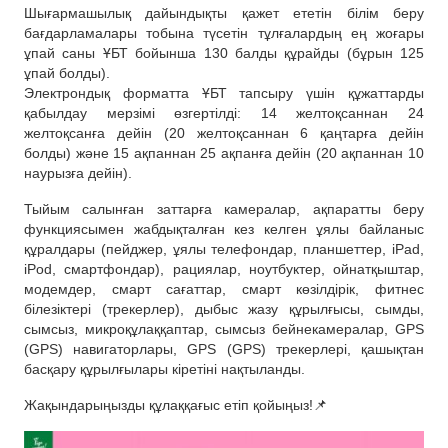
Шығармашылық дайындықты қажет ететін білім беру
бағдарламалары тобына түсетін тұлғалардың ең жоғары
ұпай саны ҰБТ бойынша 130 балды құрайды (бұрын 125
ұпай болды).
Электрондық форматта ҰБТ тапсыру үшін құжаттарды
қабылдау мерзімі өзгертілді: 14 желтоқсаннан 24
желтоқсанға дейін (20 желтоқсаннан 6 қаңтарға дейін
болды) және 15 ақпаннан 25 ақпанға дейін (20 ақпаннан 10
наурызға дейін).
Тыйым салынған заттарға камералар, ақпаратты беру
функциясымен жабдықталған кез келген ұялы байланыс
құралдары (пейджер, ұялы телефондар, планшеттер, iPad,
iPod, смартфондар), рациялар, ноутбуктер, ойнатқыштар,
модемдер, смарт сағаттар, смарт көзілдірік, фитнес
білезіктері (трекерлер), дыбыс жазу құрылғысы, сымды,
сымсыз, микроқұлаққаптар, сымсыз бейнекамералар, GPS
(GPS) навигаторлары, GPS (GPS) трекерлері, қашықтан
басқару құрылғылары кіретіні нақтыланды.
Жақындарыңызды құлаққағыс етіп қойыңыз!📌