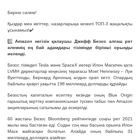
Бәріне сәлем!
Қыздар мен жігіттер, назарларыңа кезекті ТОП-3 жаңалықты
ұсынамыз!✔️
1️⃣
Amazon негізін қалаушы Джефф Безос алғаш рет
әлемнің ең бай адамдары тізімінде бірінші орынды
иеленді.
Безос тізімдегі Tesla және SpaceX иегері Илон Маскпен қата
LVMH директорлар кеңесінің төрағасы Moet Hennessy – Луи
Вуиттонды, Бернард Арноның алдын орап кетті. Олардың
байлығы қазіргі уақытта 198 миллиард долларды құрайды.
Безостың капиталын есептеу кезінде оның Blue Origin
ғарыштық зерттеу компаниясынан түскен табыс пен Amazon
акцияларының сатылымы да ескерілді.
60 жастағы Безос Bloomberg рейтингінде соңғы рет 2021
жылы көш бастаған еді. Содан соң көш басына орынға Илон
Маск жайғасқан болатын. Алайда оның байлығы 31
миллиард долларға азайған.