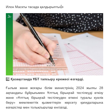
Илон Маскты тасада қалдырыпты👍
2️⃣
Қазақстанда ҰБТ тапсыру ережесі өзгерді.
Ғылым және жоғары білім министрінің 2024 жылғы 28
ақпандағы бұйрығымен Ұлттық бірыңғай тестілеуді өткізу
және «Ұлттық бірыңғай тестілеуден өткені туралы куәлік
беру» мемлекеттік қызметтерін көрсету қағидаларына
өзгерістер мен толықтырулар енгізілді,