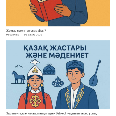
Жастар неге кітап оқымайды?
Редактор
02 июля, 2025
Заманауи қазақ жастарының мәдени бейнесі: уақытпен үндес ұрпақ