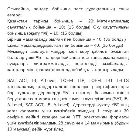
Осылайша, пәндер бойынша тест сұрақтарының саны
өзгерді:
Қазақстан тарихы бойынша – 20; Математикалық
сауаттылық бойынша – 10; (15 болды) Оқу сауаттылығы
бойынша (оқыту тілі) – 10; (15 болды)
Бірінші мамандандырылған пән бойынша – 40; (35 болды)
Екінші мамандандырылған пән бойынша – 40. (35 болды)
Мүмкіндігі шектеулі жандар мен көру қабілеті бұзылған
балалар үшін ҰБТ пәндері бойынша тест тапсырмаларының
нұсқалары диаграммаларды, кестелерді, сызбаларды,
карталар мен графиктерді қолданбай қалыптастырылады.
SAT, ACT, IB, A-Level, TOEFL ITP, TOEFL IBT, IELTS
халықаралық стандартталған тестілерінің сертификаттары
бар тұлғалар деректерді ҰБТ өтініштер базасына өтініш
беруі және сертификаттың көшірмесін жүктеуі керек (SAT, IB,
A-Level, SAT, ACT, IB, A-Level). Деректерді жүктеу ҰБТ-ның
қағаз форматы үшін күнтізбелік жылдың 1 сәуірінен 30
сәуіріне дейінгі кезеңде және ҰБТ электронды форматы
үшін күнтізбелік жылдың 28 сәуірінен 14 мамырына (бұрын
10 маусым) дейін жүргізіледі.