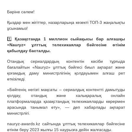
Бәріне сәлем!
Қыздар мен жігіттер, назарларыңа кезекті ТОП-3 жаңалықты
ұсынамыз!
1️⃣
Қазақстанда 1 миллион сыйақысы бар алғашқы
«Nauryz» ұлттық телехикаялар бәйгесіне өтінім
қабылдау басталды.
Отандық сериалдардың контентін кәсіби тұрғыда
бағалайтын «Nauryz» ұлттық бәйгесі биыл ақпарат және
қоғамдық даму министрлігінің қолдауымен алғаш рет
өткізіледі.
«Бәйгенің негізгі мақсаты – сериалдық контентті дамытуды
қолдау, отандық және халықаралық онлайн
платформаларда қазақстандық телехикаяларды көрермен
арасында танымал ету», — деп хабарлады ақпарат
министрлігі.
nauryz-awards.kz сайтында ұлттық телехикаялар бәйгесіне
өтінім беру 2023 жылғы 15 наурызға дейін жалғасады.