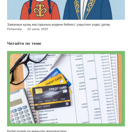
Заманауи қазақ жастарының мәдени бейнесі: уақытпен үндес ұрпақ
Редактор
02 июля, 2025
Читайте по теме
Бүгінгі күннің ең маңызды жаңалықтары