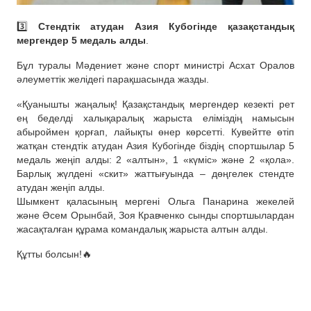
3️⃣
Стендтік атудан Азия Кубогінде қазақстандық
мергендер 5 медаль алды
.
Бұл туралы Мәдениет және спорт министрі Асхат Оралов
әлеуметтік желідегі парақшасында жазды.
«Қуанышты жаңалық! Қазақстандық мергендер кезекті рет
ең беделді халықаралық жарыста еліміздің намысын
абыроймен қорғап, лайықты өнер көрсетті. Кувейтте өтіп
жатқан стендтік атудан Азия Кубогінде біздің спортшылар 5
медаль жеңіп алды: 2 «алтын», 1 «күміс» және 2 «қола».
Барлық жүлдені «скит» жаттығуында – дөңгелек стендте
атудан жеңіп алды.
Шымкент қаласының мергені Ольга Панарина жекелей
және Әсем Орынбай, Зоя Кравченко сынды спортшылардан
жасақталған құрама командалық жарыста алтын алды.
Құтты болсын!🔥