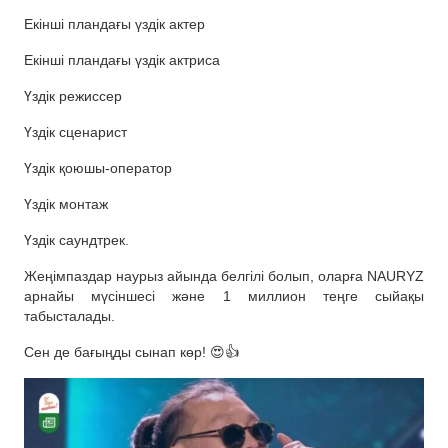
Екінші пландағы үздік актер
Екінші пландағы үздік актриса
Үздік режиссер
Үздік сценарист
Үздік қоюшы-оператор
Үздік монтаж
Үздік саундтрек.
Жеңімпаздар наурыз айында белгілі болып, оларға NAURYZ
арнайы мүсіншесі және 1 миллион теңге сыйақы
табысталады.
Сен де бағыңды сынап көр! 😍👍