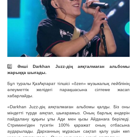
2️⃣
Әнші Darkhan Juzz-дің аяқталмаған альбомы
жарыққа шығады.
Бұл туралы ҚазАқпарат тілшісі «õzen» музыкалық лейблінің
әлеуметтік желідегі парақшасына сілтеме жасап
хабарлайды.
«Darkhan Juzz-дің аяқталмаған альбомы қалды. Біз оны
міндетті түрде аяқтап, шығарамыз. Оның барлық әндерін
пайдалану құқығы ұлы Ади мен қызы Айданаға беріледі.
Стримингіден түсетін 100% қаражат оның отбасына
аударылады. Дарханның мұрасын сақтап қалу үшін көп