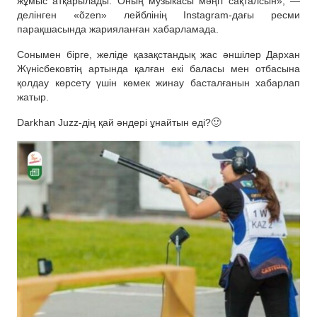
жұмыс атқарылады. Оның музыкасы мәңгі сақталсын», —
делінген «õzen» лейблінің Іnstagram-дағы ресми
парақшасында жарияланған хабарламада.
Сонымен бірге, желіде қазақстандық жас әншілер Дархан
Жүнісбековтің артында қалған екі баласы мен отбасына
қолдау көрсету үшін көмек жинау басталғанын хабарлап
жатыр.
Darkhan Juzz-дің қай әндері ұнайтын еді?🙂